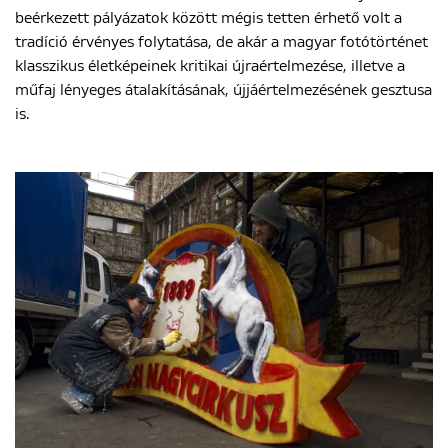
beérkezett pályázatok között mégis tetten érhető volt a
tradíció érvényes folytatása, de akár a magyar fotótörténet
klasszikus életképeinek kritikai újraértelmezése, illetve a
műfaj lényeges átalakításának, újjáértelmezésének gesztusa
is.