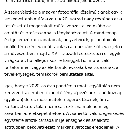
felhívásra idén több, mint 200 alkotó jelentkezett.
A zsáner/életkép a magyar fotográfia közelmúltjának egyik
legkedveltebb műfaja volt. A 20. század nagy részében ez a
ENGLISH
festészettől megörökölt műfaj vonzotta leginkább az
amatőr és professzionális fényképészeket. A mindennapi
élet jellemző mozzanatainak, helyzeteinek, pillanatainak
önálló témaként való ábrázolása a reneszánsz óta van jelen
a művészetben, majd a XVII. századi festészetben éli egyik
virágkorát: hol allegorikus felhanggal, hol moralizáló
tartalommal, vagy az életkorok, évszakok változásának, a
tevékenységek, témakörök bemutatása által.
Igaz, hogy a 2020-as év a pandémia miatt egyáltalán nem
kedvezett az emberközpontú fényképezésnek, a hétköznapi
(gyakran) derűs mozzanatok megörökítésének, ám a
kortárs alkotók talán nemcsak ezért vannak némileg
zavarban az életképet illetően. A zsánertől való idegenkedés
egyszerre látszik társadalmi jelenségnek és az alkotói
attitűdben bekövetkezett markáns változás eredőjének. A