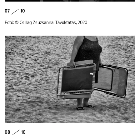
07
10
Fotó: © Csillag Zsuzsanna: Távoktatás, 2020
08
10