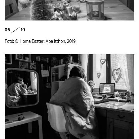
06
10
Fotó: © Homa Eszter: Apa itthon, 2019