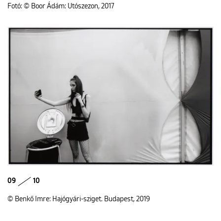
Fotó: © Boor Ádám: Utószezon, 2017
09
10
© Benkő Imre: Hajógyári-sziget. Budapest, 2019