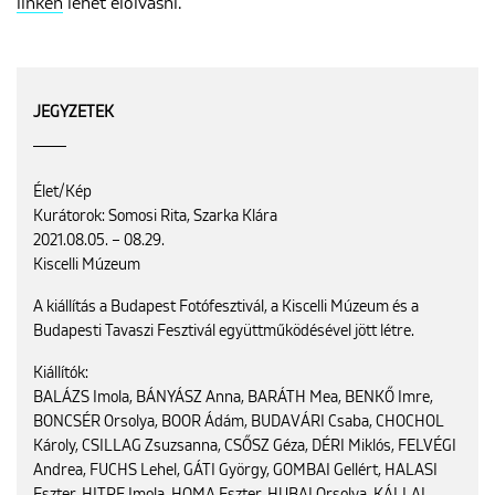
linken
lehet elolvasni.
JEGYZETEK
Élet/Kép
Kurátorok: Somosi Rita, Szarka Klára
2021.08.05. – 08.29.
Kiscelli Múzeum
A kiállítás a Budapest Fotófesztivál, a Kiscelli Múzeum és a
Budapesti Tavaszi Fesztivál együttműködésével jött létre.
Kiállítók:
BALÁZS Imola, BÁNYÁSZ Anna, BARÁTH Mea, BENKŐ Imre,
BONCSÉR Orsolya, BOOR Ádám, BUDAVÁRI Csaba, CHOCHOL
Károly, CSILLAG Zsuzsanna, CSŐSZ Géza, DÉRI Miklós, FELVÉGI
Andrea, FUCHS Lehel, GÁTI György, GOMBAI Gellért, HALASI
Eszter, HITRE Imola, HOMA Eszter, HUBAI Orsolya, KÁLLAI