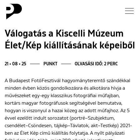
Hírek
Válogatás a Kiscelli Múzeum
Élet/Kép kiállításának képeiből
Galéria
Interjú
21 • 08 • 25
PUNKT
OLVASÁSI IDŐ: 2 PERC
A Budapest FotóFesztivál hagyományteremtő szándékkal
Esszé
minden évben közös gondolkozásra és alkotásra hívja a
művészeket egy-egy klasszikus fotográfiai műfajban,
Blog
kortárs magyar fotográfusok segítségével bemutatva,
hogyan is viszonyul a hazai közeg az adott műfajhoz. Az 5
Rólunk
évvel ezelőtt indult sorozatot (portré–Szubjektum,
csendélet–Csöndesen, tájkép–Távlatok, akt–Testkép) 2021-
ben az Élet Kép című kiállítás folytatja. A nyílt pályázati