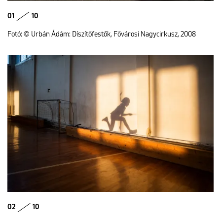
01
10
Fotó: © Urbán Ádám: Díszítőfestők, Fővárosi Nagycirkusz, 2008
02
10