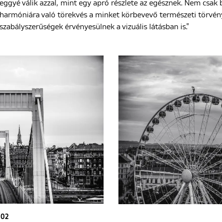
eggyé válik azzal, mint egy apró részlete az egésznek. Nem csak b
harmóniára való törekvés a minket körbevevő természeti törvény
szabályszerűségek érvényesülnek a vizuális látásban is."
02