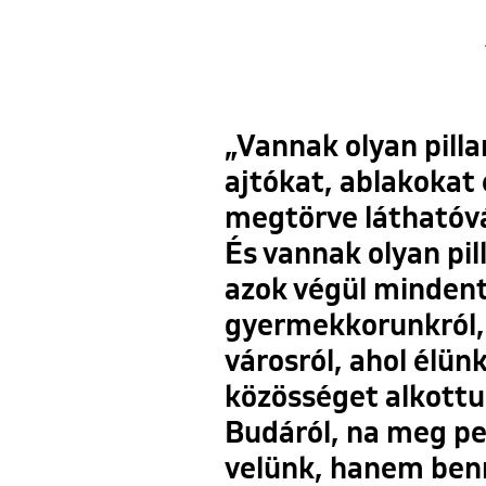
„Vannak olyan pilla
ajtókat, ablakokat 
megtörve láthatóvá
És vannak olyan pil
azok végül mindent 
gyermekkorunkról, a
városról, ahol élünk
közösséget alkottu
Budáról, na meg pe
velünk, hanem benn