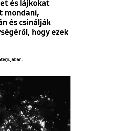
et és lájkokat
it mondani,
n és csinálják
ségéről, hogy ezek
terjújában.