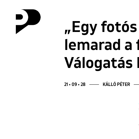
„Egy fotós 
lemarad a f
Válogatás 
21 • 09 • 28
KÁLLÓ PÉTER