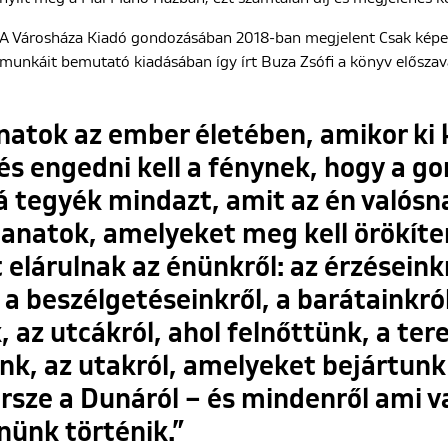
A Városháza Kiadó gondozásában 2018-ban megjelent Csak képe
munkáit bemutató kiadásában így írt Buza Zsófi a könyv előszav
natok az ember életében, amikor ki k
és engedni kell a fénynek, hogy a g
 tegyék mindazt, amit az én valósna
lanatok, amelyeket meg kell örökíten
elárulnak az énünkről: az érzéseinkr
 beszélgetéseinkről, a barátainkról
, az utcákról, ahol felnőttünk, a tere
nk, az utakról, amelyeket bejártunk 
rsze a Dunáról – és mindenről ami v
ünk történik.”