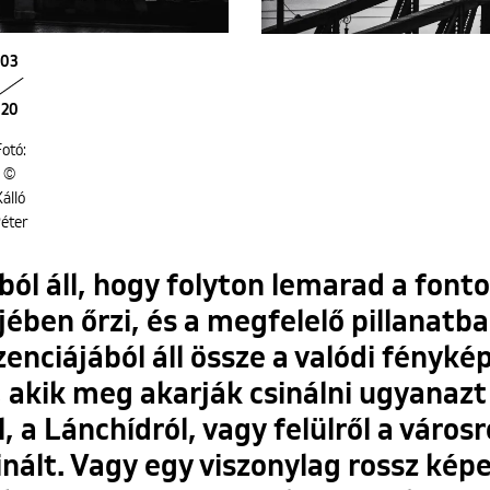
03
20
otó:
©
álló
éter
ból áll, hogy folyton lemarad a fonto
jében őrzi, és a megfelelő pillanatb
enciájából áll össze a valódi fényk
, akik meg akarják csinálni ugyanazt
 a Lánchídról, vagy felülről a városr
ált. Vagy egy viszonylag rossz képe