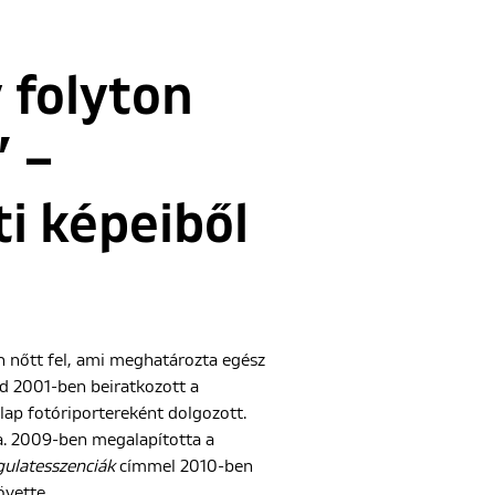
y folyton
” –
i képeiből
 nőtt fel, ami meghatározta egész
jd 2001-ben beiratkozott a
lap fotóriportereként dolgozott.
a. 2009-ben megalapította a
ulatesszenciák
címmel 2010-ben
övette.