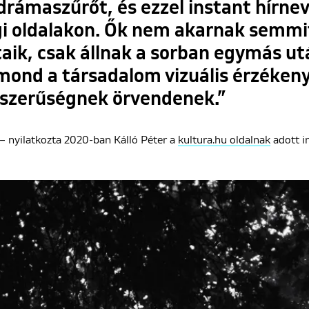
 drámaszűrőt, és ezzel instant hírnev
gi oldalakon. Ők nem akarnak semm
aik, csak állnak a sorban egymás utá
mond a társadalom vizuális érzékeny
pszerűségnek örvendenek.”
– nyilatkozta 2020-ban Kálló Péter a
kultura.hu oldalnak
adott in