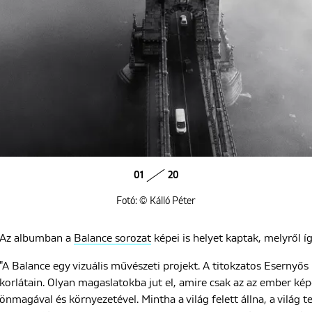
01
20
Fotó: © Kálló Péter
Az albumban a
Balance sorozat
képei is helyet kaptak, melyről í
"A Balance egy vizuális művészeti projekt. A titokzatos Esernyős
korlátain. Olyan magaslatokba jut el, amire csak az az ember kép
önmagával és környezetével. Mintha a világ felett állna, a világ