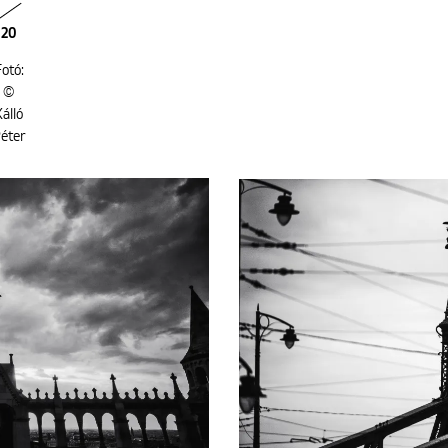
20
otó:
©
álló
éter