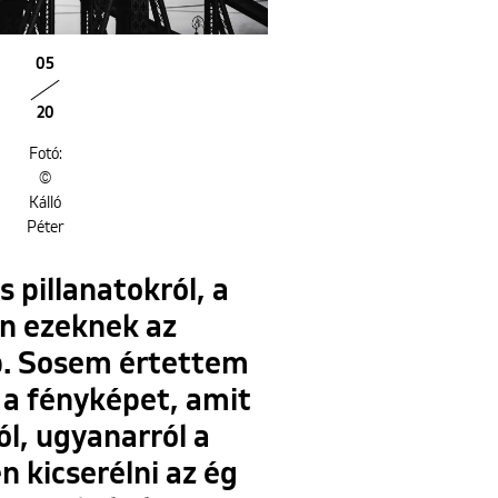
05
20
Fotó:
©
Kálló
Péter
s pillanatokról, a
an ezeknek az
ép. Sosem értettem
 a fényképet, amit
ól, ugyanarról a
n kicserélni az ég