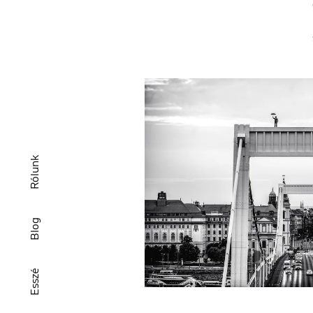
Rólunk
Blog
Esszé