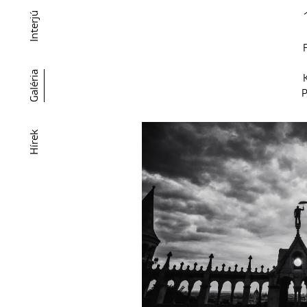
Interjú
F
Galéria
K
P
Hírek