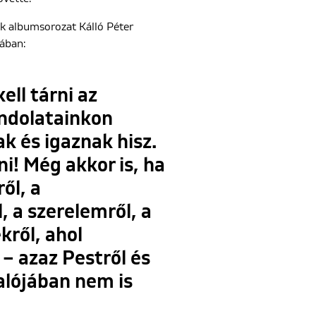
k albumsorozat Kálló Péter
ában:
ell tárni az
ondolatainkon
k és igaznak hisz.
i! Még akkor is, ha
ől, a
, a szerelemről, a
kről, ahol
– azaz Pestről és
alójában nem is