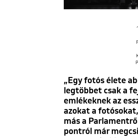
F
K
P
„Egy fotós élete ab
legtöbbet csak a fe
emlékeknek az essz
azokat a fotósokat
más a Parlamentről,
pontról már megcsin