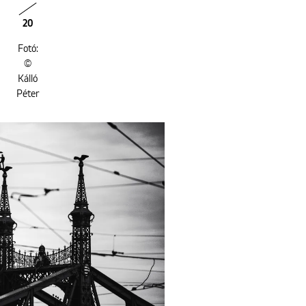
20
Fotó:
©
Kálló
Péter