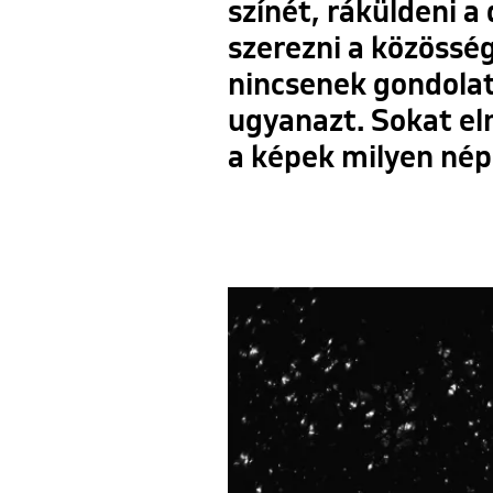
színét, ráküldeni a
szerezni a közössé
nincsenek gondolat
ugyanazt. Sokat el
a képek milyen né