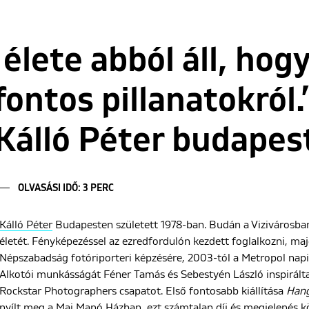
élete abból áll, hog
ontos pillanatokról.
Kálló Péter budapest
OLVASÁSI IDŐ: 3 PERC
Kálló Péter
Budapesten született 1978-ban. Budán a Vizivárosban
életét. Fényképezéssel az ezredfordulón kezdett foglalkozni, ma
Népszabadság fotóriporteri képzésére, 2003-tól a Metropol napi
Alkotói munkásságát Féner Tamás és Sebestyén László inspirált
Rockstar Photographers csapatot. Első fontosabb kiállítása
Hang
nyílt meg a Mai Manó Házban, ezt számtalan díj és megjelenés k