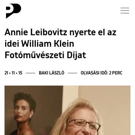
Hírek
Annie Leibovitz nyerte el az
idei William Klein
Galéria
Fotóművészeti Díjat
Interjú
21 • 11 • 15
BAKI LÁSZLÓ
OLVASÁSI IDŐ: 2 PERC
Esszé
Blog
Rólunk