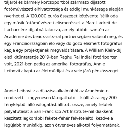
tájáról és bármely korcsoportból származó díjazott
fotóművészeti elhivatottsága és addigi munkássága alapján
nyerhet el. A 120.000 eurós összeget kétévente ítélik oda
egy másik fotóművészeti elismeréssel, a Marc Ladreit de
Lacharrière-díjjal váltakozva, amely utóbbi szintén az
Académie des beaux-arts-ral partnerségben valósul meg, és
egy Franciaországban élő vagy dolgozó elismert fotográfus
kapja egy projektjének megvalósítására. A William Klein-díj
első kitüntetettje 2019-ben Raghu Rai indiai fotóriporter
volt, 2021-ben pedig az amerikai fotográfus, Annie
Leibovitz kapta az életműdíjat és a vele járó pénzösszeget.
Annie Leibovitz a díjazása alkalmából az Académie-n
rendezett – ingyenesen látogatható – kiállításra egy 200
fényképből álló válogatást állított össze, amely felöleli
pályafutását a San Francisco Art Institute-nál diákként
készített legkorábbi fekete-fehér felvételeitől kezdve a
legújabb munkákig, azon ötvenéves alkotói folyamatának,