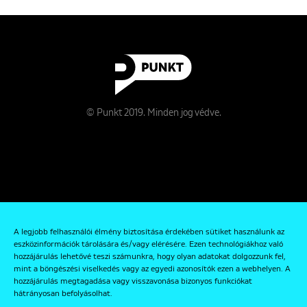
© Punkt 2019. Minden jog védve.
Rólunk
A legjobb felhasználói élmény biztosítása érdekében sütiket használunk az
Kapcsolat
eszközinformációk tárolására és/vagy elérésére. Ezen technológiákhoz való
hozzájárulás lehetővé teszi számunkra, hogy olyan adatokat dolgozzunk fel,
Adatkezelési és Adatvédelmi Szabályzat
mint a böngészési viselkedés vagy az egyedi azonosítók ezen a webhelyen. A
hozzájárulás megtagadása vagy visszavonása bizonyos funkciókat
hátrányosan befolyásolhat.