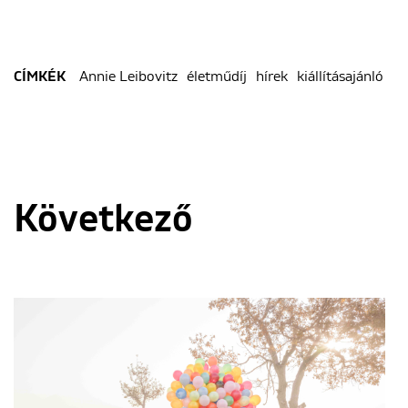
Annie Leibovitz
életműdíj
hírek
kiállításajánló
CÍMKÉK
Következő