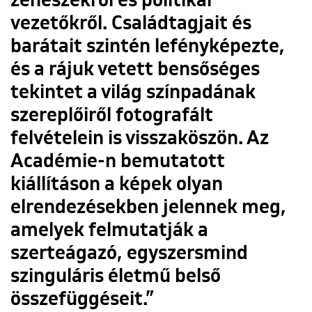
zenészekről és politikai
vezetőkről. Családtagjait és
barátait szintén lefényképezte,
és a rájuk vetett bensőséges
tekintet a világ színpadának
szereplőiről fotografált
felvételein is visszaköszön. Az
Académie-n bemutatott
kiállításon a képek olyan
elrendezésekben jelennek meg,
amelyek felmutatják a
szerteágazó, egyszersmind
szinguláris életmű belső
összefüggéseit.”