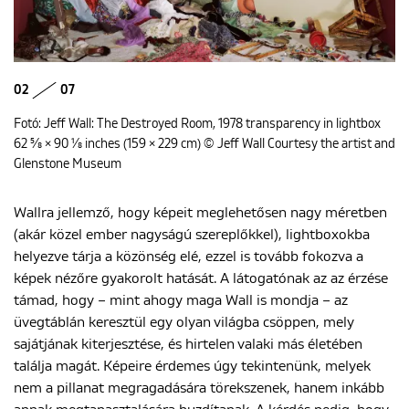
02
07
Fotó: Jeff Wall: The Destroyed Room, 1978 transparency in lightbox
62 5⁄8 × 90 1⁄8 inches (159 × 229 cm) © Jeff Wall Courtesy the artist and
Glenstone Museum
Wallra jellemző, hogy képeit meglehetősen nagy méretben
(akár közel ember nagyságú szereplőkkel), lightboxokba
helyezve tárja a közönség elé, ezzel is tovább fokozva a
képek nézőre gyakorolt hatását. A látogatónak az az érzése
támad, hogy – mint ahogy maga Wall is mondja – az
üvegtáblán keresztül egy olyan világba csöppen, mely
sajátjának kiterjesztése, és hirtelen valaki más életében
találja magát. Képeire érdemes úgy tekintenünk, melyek
nem a pillanat megragadására törekszenek, hanem inkább