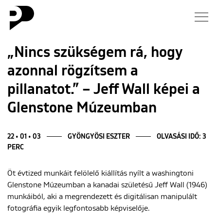
Hírek
„Nincs szükségem rá, hogy
azonnal rögzítsem a
Galéria
pillanatot.” – Jeff Wall képei a
Interjú
Glenstone Múzeumban
Esszé
22 • 01 • 03
GYÖNGYÖSI ESZTER
OLVASÁSI IDŐ: 3
PERC
Blog
Öt évtized munkáit felölelő kiállítás nyílt a washingtoni
Rólunk
Glenstone Múzeumban a kanadai születésű Jeff Wall (1946)
munkáiból, aki a megrendezett és digitálisan manipulált
fotográfia egyik legfontosabb képviselője.