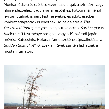
Munkamódszerét ezért sokszor hasonlítják a színházi- vagy
filmrendezőéhez, vagy akár a festőéhez. Fotográfiái néhol
nyíltan utalnak ismert festményekre, és adott esetben
konkrét adaptációk is lehetnek. Jó példa erre a
The
Destroyed Room,
melynek alapjául Delacroix
Sardanapalus
halála
című festménye szolgált, vagy a 19. századi japán
művész Katsushika Hokusai fametszetének újraalkotása, a
Sudden Gust of Wind
.
Ezek a művek szintén láthatóak a
mostani tárlaton.