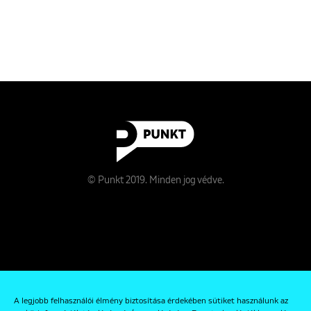
© Punkt 2019. Minden jog védve.
Rólunk
A legjobb felhasználói élmény biztosítása érdekében sütiket használunk az
Kapcsolat