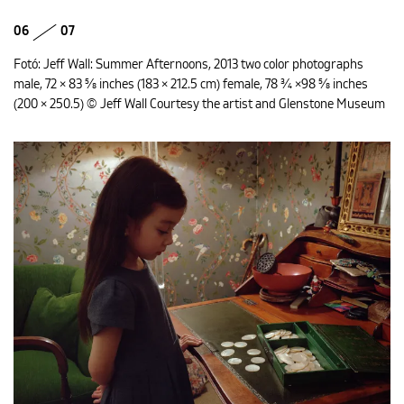
06
07
Fotó: Jeff Wall: Summer Afternoons, 2013 two color photographs
male, 72 × 83 5⁄8 inches (183 × 212.5 cm) female, 78 3⁄4 ×98 5⁄8 inches
(200 × 250.5) © Jeff Wall Courtesy the artist and Glenstone Museum