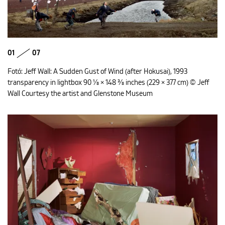
01
07
Fotó: Jeff Wall: A Sudden Gust of Wind (after Hokusai), 1993
transparency in lightbox 90 1⁄8 × 148 3⁄8 inches (229 × 377 cm) © Jeff
Wall Courtesy the artist and Glenstone Museum