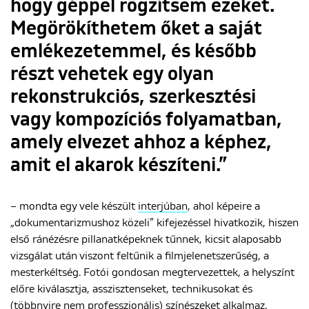
hogy géppel rögzítsem ezeket.
Megörökíthetem őket a saját
emlékezetemmel, és később
részt vehetek egy olyan
rekonstrukciós, szerkesztési
vagy kompozíciós folyamatban,
amely elvezet ahhoz a képhez,
amit el akarok készíteni.”
– mondta egy vele készült
interjúban
, ahol képeire a
„dokumentarizmushoz közeli” kifejezéssel hivatkozik, hiszen
első ránézésre pillanatképeknek tűnnek, kicsit alaposabb
vizsgálat után viszont feltűnik a filmjelenetszerűség, a
mesterkéltség. Fotói gondosan megtervezettek, a helyszínt
előre kiválasztja, asszisztenseket, technikusokat és
(többnyire nem professzionális) színészeket alkalmaz.