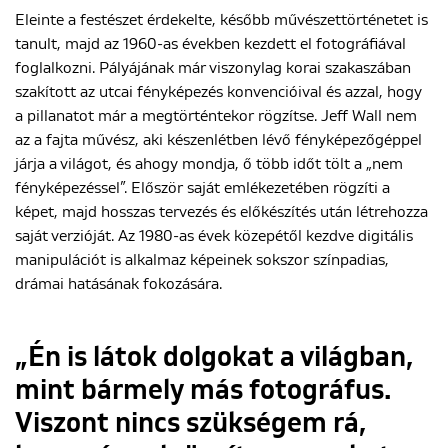
Eleinte a festészet érdekelte, később művészettörténetet is
tanult, majd az 1960-as években kezdett el fotográfiával
ENGLISH
foglalkozni. Pályájának már viszonylag korai szakaszában
szakított az utcai fényképezés konvencióival és azzal, hogy
a pillanatot már a megtörténtekor rögzítse. Jeff Wall nem
az a fajta művész, aki készenlétben lévő fényképezőgéppel
járja a világot, és ahogy mondja, ő több időt tölt a „nem
fényképezéssel”. Először saját emlékezetében rögzíti a
képet, majd hosszas tervezés és előkészítés után létrehozza
saját verzióját. Az 1980-as évek közepétől kezdve digitális
manipulációt is alkalmaz képeinek sokszor színpadias,
drámai hatásának fokozására.
„Én is látok dolgokat a világban,
mint bármely más fotográfus.
Viszont nincs szükségem rá,