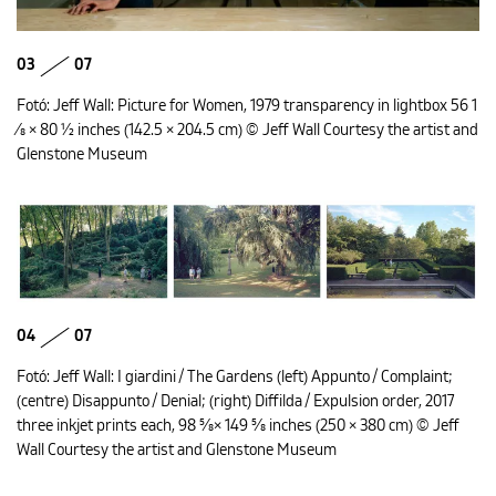
03
07
Fotó: Jeff Wall: Picture for Women, 1979 transparency in lightbox 56 1
⁄8 × 80 1⁄2 inches (142.5 × 204.5 cm) © Jeff Wall Courtesy the artist and
Glenstone Museum
04
07
Fotó: Jeff Wall: I giardini / The Gardens (left) Appunto / Complaint;
(centre) Disappunto / Denial; (right) Diffilda / Expulsion order, 2017
three inkjet prints each, 98 5⁄8× 149 5⁄8 inches (250 × 380 cm) © Jeff
Wall Courtesy the artist and Glenstone Museum