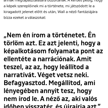
annak megtapasztalására buzdítanak. A kérdés pedig, hogy
a képek szereplőinek mi a története, mi játszódott le a
kiragadott jelenet előtt és után, Wall a néző fantáziájára
bízza ezeket a válaszokat:
„Nem én írom a történetet. Én
törlöm azt. Ez azt jelenti, hogy a
képalkotásom folyamata pont az
ellentéte a narrációnak. Amit
teszel, az az, hogy leállítod a
narratívát. Véget vetsz neki.
Befagyasztod. Megállítod, ami
lényegében annyit tesz, hogy
nem írod le. A néző az, aki valós
időben visszatér, és újraírja azt.”