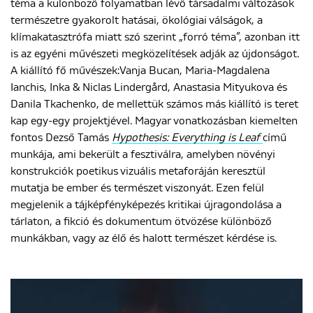
téma a különböző folyamatban lévő társadalmi változások
természetre gyakorolt hatásai, ökológiai válságok, a
klímakatasztrófa miatt szó szerint „forró téma”, azonban itt
is az egyéni művészeti megközelítések adják az újdonságot.
A kiállító fő művészek:Vanja Bucan, Maria-Magdalena
Ianchis, Inka & Niclas Lindergård, Anastasia Mityukova és
Danila Tkachenko, de mellettük számos más kiállító is teret
kap egy-egy projektjével. Magyar vonatkozásban kiemelten
fontos Dezső Tamás
Hypothesis: Everything is Leaf
című
munkája, ami bekerült a fesztiválra, amelyben növényi
konstrukciók poetikus vizuális metaforáján keresztül
mutatja be ember és természet viszonyát. Ezen felül
megjelenik a tájképfényképezés kritikai újragondolása a
tárlaton, a fikció és dokumentum ötvözése különböző
munkákban, vagy az élő és halott természet kérdése is.