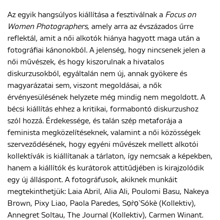
Az egyik hangsúlyos kiállítása a fesztiválnak a
Focus on
Women Photographers
, amely arra az évszázados űrre
reflektál, amit a női alkotók hiánya hagyott maga után a
fotográfiai kánonokból. A jelenség, hogy nincsenek jelen a
női művészek, és hogy kiszorulnak a hivatalos
diskurzusokból, egyáltalán nem új, annak gyökere és
magyarázatai sem, viszont megoldásai, a nők
érvényesülésének helyzete még mindig nem megoldott. A
bécsi kiállítás ehhez a kritikai, formabontó diskurzushoz
szól hozzá. Érdekessége, és talán szép metaforája a
feminista megközelítéseknek, valamint a női közösségek
szerveződésének, hogy egyéni művészek mellett alkotói
kollektívák is kiállítanak a tárlaton, így nemcsak a képekben,
hanem a kiállítók és kurátorok attitűdjében is kirajzolódik
egy új álláspont. A fotográfusok, akiknek munkáit
megtekinthetjük: Laia Abril, Alia Ali, Poulomi Basu, Nakeya
Brown, Pixy Liao, Paola Paredes, Sọr̀ọ ̀Sókè (Kollektiv),
Annegret Soltau, The Journal (Kollektiv), Carmen Winant.