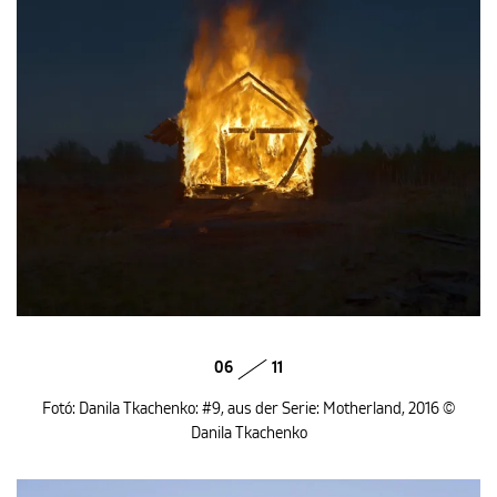
06
11
Fotó: Danila Tkachenko: #9, aus der Serie: Motherland, 2016 ©
Danila Tkachenko