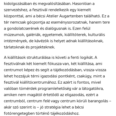
kidolgozásában és megvalósításában. Hasonlóan a
szervezéshez, a fesztivál rendelkezik egy kiemelt
központtal, ami a bécsi Atelier Augartenben található. Ez a
ENGLISH
tér nemcsak gócpontja az eseménysorozatnak, hanem tere
a gondolatcserének és dialógusnak is. Ezen felül
múzeumok, galériák, egyetemek, kiállítóterek, kulturális
intézmények, de kávézók is helyet adnak kiállításoknak,
tárlatoknak és projekteknek.
A kiállítások strukturálása is követi a fenti logikát. A
fesztiválnak két kiemelt fókusza van, két kiállítása, ami
centrumot képez és segít a tájékozódásban, vissza-vissza
lehet hozzájuk térni igazodási pontként, csakúgy, mint a
fesztivál kiállítócentrumához. Ez azért is fontos, mivel
valóban tömérdek programlehetőség vár a látogatókra,
amiken nem magától értetődő az eligazodás, ezért a
centrumból, centrum felé vagy centrum körüli barangolás –
akár szó szerint is – jó stratégia lehet a bécsi
fotórengetegben történő tájékozódáshoz.