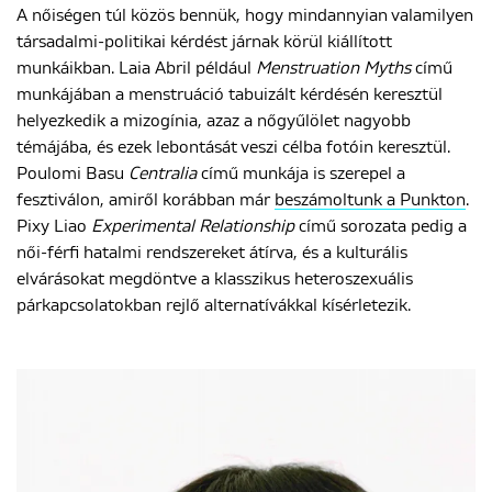
A nőiségen túl közös bennük, hogy mindannyian valamilyen
társadalmi-politikai kérdést járnak körül kiállított
munkáikban. Laia Abril például
Menstruation Myths
című
munkájában a menstruáció tabuizált kérdésén keresztül
helyezkedik a mizogínia, azaz a nőgyűlölet nagyobb
témájába, és ezek lebontását veszi célba fotóin keresztül.
Poulomi Basu
Centralia
című munkája is szerepel a
fesztiválon, amiről korábban már
beszámoltunk a Punkton
.
Pixy Liao
Experimental Relationship
című sorozata pedig a
női-férfi hatalmi rendszereket átírva, és a kulturális
elvárásokat megdöntve a klasszikus heteroszexuális
párkapcsolatokban rejlő alternatívákkal kísérletezik.