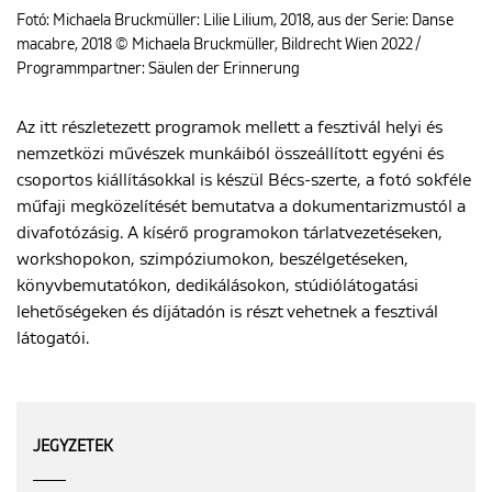
Fotó: Michaela Bruckmüller: Lilie Lilium, 2018, aus der Serie: Danse
macabre, 2018 © Michaela Bruckmüller, Bildrecht Wien 2022 /
Programmpartner: Säulen der Erinnerung
Az itt részletezett programok mellett a fesztivál helyi és
nemzetközi művészek munkáiból összeállított egyéni és
csoportos kiállításokkal is készül Bécs-szerte, a fotó sokféle
műfaji megközelítését bemutatva a dokumentarizmustól a
divafotózásig. A kísérő programokon tárlatvezetéseken,
workshopokon, szimpóziumokon, beszélgetéseken,
könyvbemutatókon, dedikálásokon, stúdiólátogatási
lehetőségeken és díjátadón is részt vehetnek a fesztivál
látogatói.
JEGYZETEK