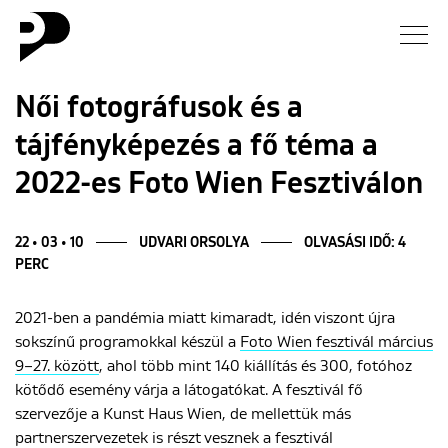
Hírek
Női fotográfusok és a
tájfényképezés a fő téma a
Galéria
2022-es Foto Wien Fesztiválon
Interjú
22 • 03 • 10
UDVARI ORSOLYA
OLVASÁSI IDŐ: 4
Esszé
PERC
Blog
2021-ben a pandémia miatt kimaradt, idén viszont újra
sokszínű programokkal készül a
Foto Wien fesztivál március
9–27. között
, ahol több mint 140 kiállítás és 300, fotóhoz
Rólunk
kötődő esemény várja a látogatókat. A fesztivál fő
szervezője a Kunst Haus Wien, de mellettük más
partnerszervezetek is részt vesznek a fesztivál