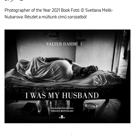
Photographer of the Year 2021 Book Fotó: © Svetlana Melik-
Nubarova: Részlet a múltunk című sorozatból