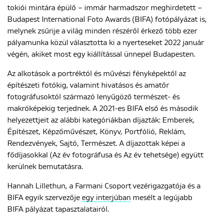
tokiói mintára épülő – immár harmadszor meghirdetett –
Budapest International Foto Awards (BIFA) fotópályázat is,
melynek zsűrije a világ minden részéről érkező több ezer
ENGLISH
pályamunka közül választotta ki a nyerteseket 2022 január
végén, akiket most egy kiállítással ünnepel Budapesten.
Az alkotások a portréktól és művészi fényképektől az
építészeti fotókig, valamint hivatásos és amatőr
fotográfusoktól származó lenyűgöző természet- és
makróképekig terjednek. A 2021-es BIFA első és második
helyezettjeit az alábbi kategóriákban díjazták: Emberek,
Építészet, Képzőművészet, Könyv, Portfólió, Reklám,
Rendezvények, Sajtó, Természet. A díjazottak képei a
fődíjasokkal (Az év fotográfusa és Az év tehetsége) együtt
kerülnek bemutatásra.
Hannah Lillethun, a Farmani Csoport vezérigazgatója és a
BIFA egyik szervezője
egy interjúban
mesélt a legújabb
BIFA pályázat tapasztalatairól.