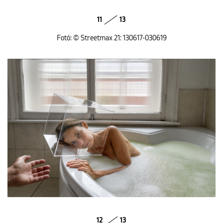
11
13
Fotó: © Streetmax 21: 130617-030619
12
13