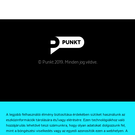
© Punkt 2019. Minden jog védve.
Rólunk
A legjobb felhasználói élmény biztosítása érdekében sütiket használunk az
Kapcsolat
eszközinformációk tárolására és/vagy elérésére. Ezen technológiákhoz való
hozzájárulás lehetővé teszi számunkra, hogy olyan adatokat dolgozzunk fel,
Adatkezelési és Adatvédelmi Szabályzat
mint a böngészési viselkedés vagy az egyedi azonosítók ezen a webhelyen. A