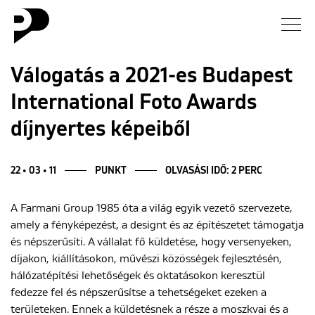
Hírek
Válogatás a 2021-es Budapest
International Foto Awards
Galéria
díjnyertes képeiből
Interjú
22 • 03 • 11
PUNKT
OLVASÁSI IDŐ: 2 PERC
Esszé
A Farmani Group 1985 óta a világ egyik vezető szervezete,
Blog
amely a fényképezést, a designt és az építészetet támogatja
és népszerűsíti. A vállalat fő küldetése, hogy versenyeken,
Rólunk
díjakon, kiállításokon, művészi közösségek fejlesztésén,
hálózatépítési lehetőségek és oktatásokon keresztül
fedezze fel és népszerűsítse a tehetségeket ezeken a
területeken. Ennek a küldetésnek a része a moszkvai és a