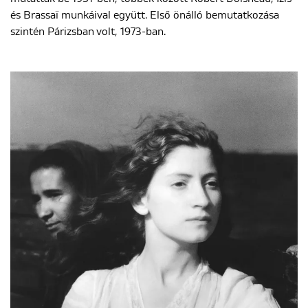
és Brassaï munkáival együtt. Első önálló bemutatkozása
szintén Párizsban volt, 1973-ban.