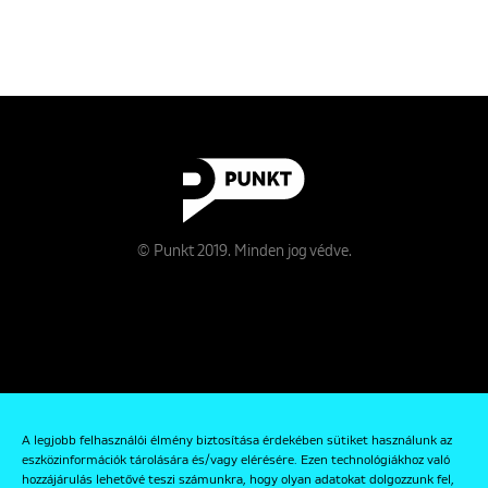
© Punkt 2019. Minden jog védve.
Rólunk
A legjobb felhasználói élmény biztosítása érdekében sütiket használunk az
Kapcsolat
eszközinformációk tárolására és/vagy elérésére. Ezen technológiákhoz való
hozzájárulás lehetővé teszi számunkra, hogy olyan adatokat dolgozzunk fel,