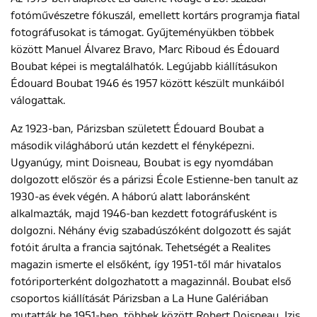
fotóművészetre fókuszál, emellett kortárs programja fiatal
fotográfusokat is támogat. Gyűjteményükben többek
ENGLISH
között Manuel Álvarez Bravo, Marc Riboud és Édouard
Boubat képei is megtalálhatók. Legújabb kiállításukon
Édouard Boubat 1946 és 1957 között készült munkáiból
válogattak.
Az 1923-ban, Párizsban született Édouard Boubat a
második világháború után kezdett el fényképezni.
Ugyanúgy, mint Doisneau, Boubat is egy nyomdában
dolgozott először és a párizsi École Estienne-ben tanult az
1930-as évek végén. A háború alatt laboránsként
alkalmazták, majd 1946-ban kezdett fotográfusként is
dolgozni. Néhány évig szabadúszóként dolgozott és saját
fotóit árulta a francia sajtónak. Tehetségét a Realites
magazin ismerte el elsőként, így 1951-től már hivatalos
fotóriporterként dolgozhatott a magazinnál. Boubat első
csoportos kiállítását Párizsban a La Hune Galériában
mutatták be 1951-ben, többek között Robert Doisneau, Izis