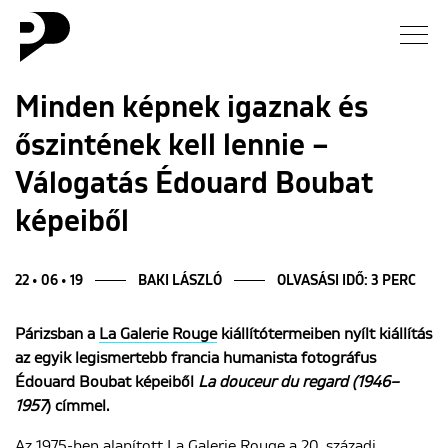
Hírek
Minden képnek igaznak és
őszintének kell lennie –
Galéria
Válogatás Édouard Boubat
Interjú
képeiből
Esszé
22 • 06 • 19
BAKI LÁSZLÓ
OLVASÁSI IDŐ: 3 PERC
Blog
Párizsban a
La Galerie Rouge
kiállítótermeiben nyílt kiállítás
az egyik legismertebb francia humanista fotográfus
Rólunk
Édouard Boubat képeiből
La douceur du regard (
1946–
1957
) címmel.
Az 1975-ben alapított La Galerie Rouge a 20. századi