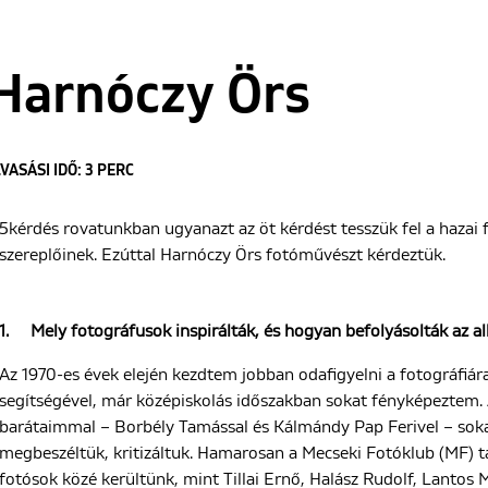
Harnóczy Örs
VASÁSI IDŐ: 3 PERC
5kérdés rovatunkban ugyanazt az öt kérdést tesszük fel a hazai 
szereplőinek. Ezúttal Harnóczy Örs fotóművészt kérdeztük.
1.
Mely fotográfusok inspirálták, és hogyan befolyásolták az a
Az 1970-es évek elején kezdtem jobban odafigyelni a fotográfiá
segítségével, már középiskolás időszakban sokat fényképeztem.
barátaimmal – Borbély Tamással és Kálmándy Pap Ferivel – sokat
megbeszéltük, kritizáltuk. Hamarosan a Mecseki Fotóklub (MF) tag
fotósok közé kerültünk, mint Tillai Ernő, Halász Rudolf, Lantos M