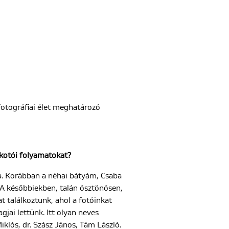
fotográfiai élet meghatározó
lkotói folyamatokat?
ra. Korábban a néhai bátyám, Csaba
 A későbbiekben, talán ösztönösen,
 találkoztunk, ahol a fotóinkat
jai lettünk. Itt olyan neves
iklós, dr. Szász János, Tám László.