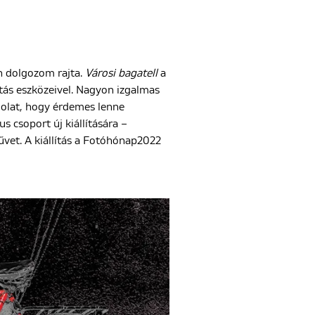
n dolgozom rajta.
Városi bagatell
a
itás eszközeivel. Nagyon izgalmas
ndolat, hogy érdemes lenne
s csoport új kiállítására –
vet. A kiállítás a Fotóhónap2022