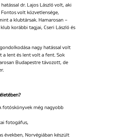
tással dr. Lajos László volt, aki
 Fontos volt közvetlensége,
 mint a klubtársak. Hamarosan –
lub korábbi tagjai, Cseri László és
, gondolkodása nagy hatással volt
 a lent és lent volt a fent. Sok
amarosan Budapestre távozott, de
r.
 életében?
. A fotóskönyvek még nagyobb
ai fotogáfus,
as években, Norvégiában készült