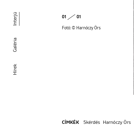
Interjú
01
01
Fotó: © Harnóczy Örs
Galéria
Hírek
5kérdés
Harnóczy Örs
CÍMKÉK