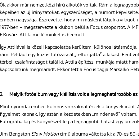
Ők akkor már nemzetközi hírű alkotók voltak. Rám a legnagyobb ha
képeiben az új irányzatokat, egyszerűséget, a humort képviselte.
emberi nagysága. Észrevette, hogy mi másként látjuk a világot,
1977-ben – megszervezte a klubon belül a Focus csoportot. A MF k
F.Kovács Attila mellé minket is beemelt.
Így Attilával is közeli kapcsolatba kerültem, különös látásmódja
rám. Például egy közös fotózásnál „felforgatta” a lakást. Fent volt
térbeli csalafintaságot talál ki. Attila építészi munkája miatt h
kapcsolatunk megmaradt. Ekkor lett a Focus tagja Marsalkó Péte
2.
Melyik fotóalbum vagy kiállítás volt a legmeghatározóbb az
Mint nyomdai ember, különös vonzalmat érzek a könyvek iránt
figyelmet kapnak. Így aztán a kezdetekben „mindenevő” voltam.
Fotográfiailag és könyvészetileg a legnagyobb hatást egy amerik
Jim Bengston
Slow Motion
című albuma váltotta ki: a 70-es 80-