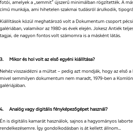
fotói, amelyek a „semmit” újszerű minimálban rögzítették. A m
című munkája, ami hihetelen szakmai tudásról árulkodik, tipográ
Kiállítások közül meghatározó volt a Dokumentum csoport pécsi k
galériában, valamikor az 1980-as évek elején. Jokesz Antiék tel
tagjai, de nagyon fontos volt számomra is a másként látás.
3.
Mikor és hol volt az első egyéni kiállítása?
Nehéz visszaidézni a múltat – pedig azt mondják, hogy az első a
mivel semmilyen dokumentum nem maradt, 1979-ben a Komlón, 
galériájában.
4.
Analóg vagy digitális fényképezőgépet használ?
Én is digitális kamarát használok, sajnos a hagyományos labort
rendelkezésemre. Így gondolkodásban is át kellett állnom...