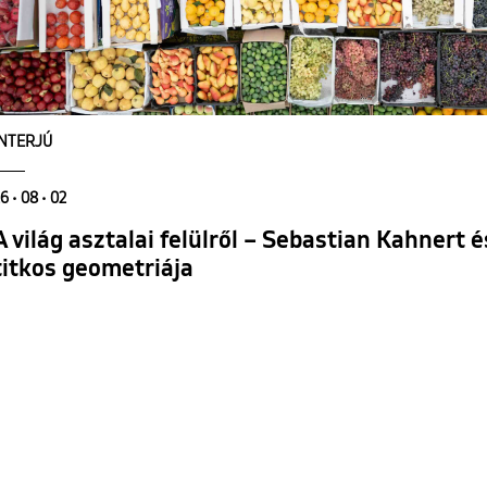
INTERJÚ
6 • 08 • 02
A világ asztalai felülről – Sebastian Kahnert
titkos geometriája