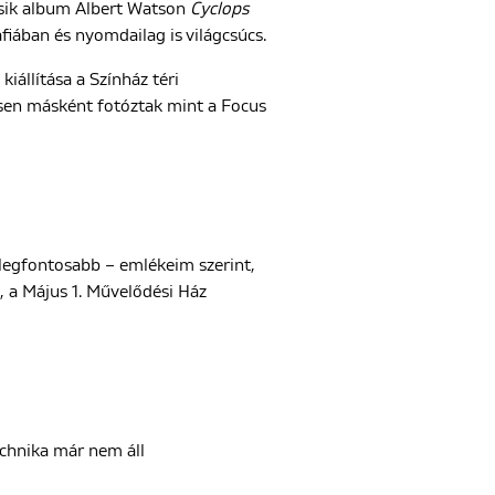
ásik album Albert Watson
Cyclops
fiában és nyomdailag is világcsúcs.
iállítása a Színház téri
jesen másként fotóztak mint a Focus
 legfontosabb – emlékeim szerint,
a Május 1. Művelődési Ház
echnika már nem áll