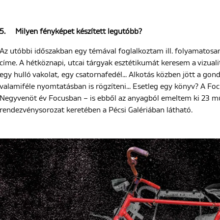
5.
Milyen fényképet készített legutóbb?
Az utóbbi időszakban egy témával foglalkoztam ill. folyamatosa
címe. A hétköznapi, utcai tárgyak esztétikumát keresem a vizual
egy hulló vakolat, egy csatornafedél... Alkotás közben jött a go
valamiféle nyomtatásban is rögzíteni... Esetleg egy könyv? A Focu
Negyvenöt év Focusban – is ebből az anyagból emeltem ki 23 mű
rendezvénysorozat keretében a Pécsi Galériában látható.