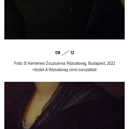
08
12
Fotó: © Kemenesi Zsuzsanna: Rózsalovag, Budapest, 2022
részlet A Rózsalovag című sorozatból