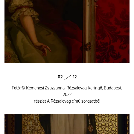
02
12
Fotó: © Kemenesi Zsuzsanna: Rózsalovag-keringő, Budapest,
2022
részlet A Rózsalovag című sorozatból