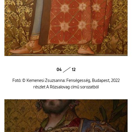
04
12
Fotó: © Kemenesi Zsuzsanna: Fenségesség, Budapest, 2022
részlet A Rózsalovag című sorozatból