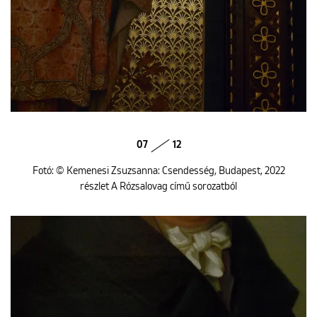
07
12
Fotó: © Kemenesi Zsuzsanna: Csendesség, Budapest, 2022
részlet A Rózsalovag című sorozatból