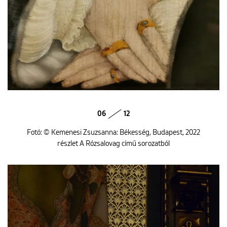
06
12
Fotó: © Kemenesi Zsuzsanna: Békesség, Budapest, 2022
részlet A Rózsalovag című sorozatból