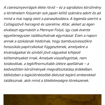
A cseresznyevirágok élete rövid – ez a sajnálatos körülmény
a történelem folyamán sok japán költő számára adott és ad
ENGLISH
mind a mai napig okot a panaszkodásra. A legenda szerint a
Csillagszövő hercegnő és szerelme, Altar, akiket az égen
elválaszt egymástól a Mennyei Folyó, így csak évente
egyetlenegyszer találkozhatnak egymással. Ezen a napon
annak a szokásnak hódolnak, hogy bambuszvesszőkre
hosszúkás papírcsíkokat függesztenek, amelyekre a
kívánságaikat és szívből jövő vágyaikat kifejező
költeményeket írnak. Amelyek visszafogottak, nem
tolakodóak, a legkifinomultabb ízlésre apellálnak – a
kedvezőtlen körülmények megváltoztatása érdekében.
Időközben a legkülönbözőbb életutat bejáró emberekkel
találkoznak, akik mind a tökéletességre törekszenek.