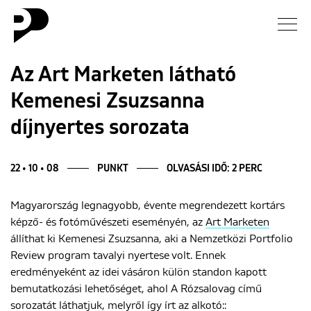
Hírek
Az Art Marketen látható
Kemenesi Zsuzsanna
Galéria
díjnyertes sorozata
Interjú
22 • 10 • 08
PUNKT
OLVASÁSI IDŐ: 2 PERC
Esszé
Magyarország legnagyobb, évente megrendezett kortárs
Blog
képző- és fotóművészeti eseményén, az
Art Marketen
állíthat ki Kemenesi Zsuzsanna, aki a Nemzetközi Portfolio
Rólunk
Review program tavalyi nyertese volt. Ennek
eredményeként az idei vásáron külön standon kapott
bemutatkozási lehetőséget, ahol A Rózsalovag című
sorozatát láthatjuk, melyről így írt az alkotó::