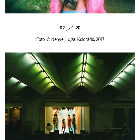
02
20
Fotó: © Nényei Lujza: Kolorádó, 2017