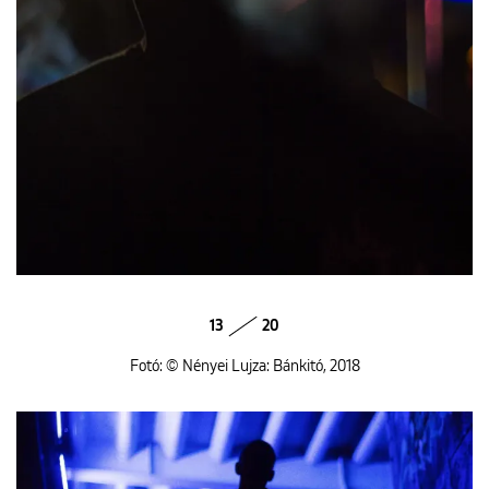
13
20
Fotó: © Nényei Lujza: Bánkitó, 2018