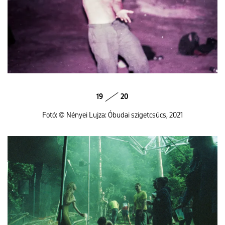
19
20
Fotó: © Nényei Lujza: Óbudai szigetcsúcs, 2021