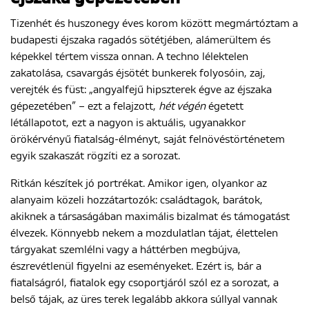
Tizenhét és huszonegy éves korom között megmártóztam a
budapesti éjszaka ragadós sötétjében, alámerültem és
képekkel tértem vissza onnan. A techno lélektelen
zakatolása, csavargás éjsötét bunkerek folyosóin, zaj,
verejték és füst: „angyalfejű hipszterek égve az éjszaka
gépezetében” – ezt a felajzott,
hét végén
égetett
létállapotot, ezt a nagyon is aktuális, ugyanakkor
örökérvényű fiatalság-élményt, saját felnövéstörténetem
egyik szakaszát rögzíti ez a sorozat.
Ritkán készítek jó portrékat. Amikor igen, olyankor az
alanyaim közeli hozzátartozók: családtagok, barátok,
akiknek a társaságában maximális bizalmat és támogatást
élvezek. Könnyebb nekem a mozdulatlan tájat, élettelen
tárgyakat szemlélni vagy a háttérben megbújva,
észrevétlenül figyelni az eseményeket. Ezért is, bár a
fiatalságról, fiatalok egy csoportjáról szól ez a sorozat, a
belső tájak, az üres terek legalább akkora súllyal vannak