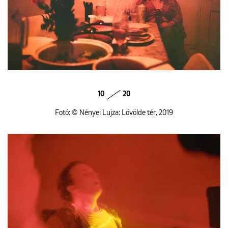
10
20
Fotó: © Nényei Lujza: Lövölde tér, 2019