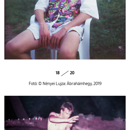
18
20
Fotó: © Nényei Lujza: Ábrahámhegy, 2019