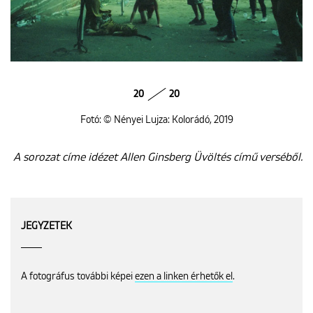
20
20
Fotó: © Nényei Lujza: Kolorádó, 2019
A sorozat címe idézet Allen Ginsberg Üvöltés című verséből.
JEGYZETEK
A fotográfus további képei
ezen a linken érhetők el
.