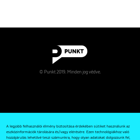
© Punkt 2019. Minden jog védve.
Rólunk
A legjobb felhasználói élmény biztosítása érdekében sütiket használunk az
Kapcsolat
eszközinformációk tárolására és/vagy elérésére. Ezen technológiákhoz való
hozzájárulás lehetővé teszi számunkra, hogy olyan adatokat dolgozzunk fel,