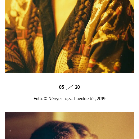
05
20
Fotó: © Nényei Lujza: Lövölde tér, 2019