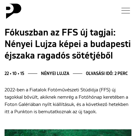
Hírek
Fókuszban az FFS új tagjai:
Nényei Lujza képei a budapesti
Galéria
éjszaka ragadós sötétjéből
Interjú
22 • 10 • 15
NÉNYEI LUJZA
OLVASÁSI IDŐ: 2 PERC
Esszé
2022-ben a Fiatalok Fotóművészeti Stúdiója (FFS) új
Blog
tagokkal bővült, akiknek nemrég a Fotóhónap keretében a
Foton Galériában nyílt kiállításuk, és a következő hetekben
Rólunk
itt a Punkton is bemutatkoznak az új tagok.