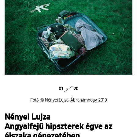
ENGLISH
01
20
Fotó: © Nényei Lujza: Ábrahámhegy, 2019
Nényei Lujza
Angyalfejű hipszterek égve az
éjszaka gépezetében