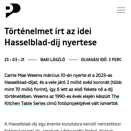
Hírek
Történelmet írt az idei
Hasselblad-díj nyertese
Galéria
Interjú
23 • 03 • 21
BAKI LÁSZLÓ
OLVASÁSI IDŐ: 3 PERC
Carrie Mae Weems március 10-én nyerte el a 2023-as
Esszé
Hasselblad-díjat, és a vele járó 2 millió svéd koronát (több
mint 70 millió forint), így ő lett az első fekete nő a díj
Blog
történetében. Weems az 1990-es évek elején készült
The
Kitchen Table Series
című fotóprojektjével vált ismertté.
Rólunk
A Hasselblad-díj egy évente kiosztásra kerülő nemzetközi