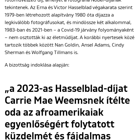
fotóművészeti díj, amelyet a fotográfia Nobel-díjának
tekintenek. Az Erna és Victor Hasselblad végakarata szerint
1979-ben létrehozott alapítvány 1980 óta díjazza a
ENGLISH
legkiválóbb fotográfusokat, és mindössze két alkalommal,
1983-ban és 2021-ben – a Covid-19 járvány folyományaként
– nem osztották ki az életműdíjat. A korábbi nyertesek közé
tartozik többek között Nan Goldin, Ansel Adams, Cindy
Sherman és Wolfgang Tillmans is.
A bizottság indoklása alapján:
„a 2023-as Hasselblad-díjat
Carrie Mae Weemsnek ítélte
oda az afroamerikaiak
egyenlőségért folytatott
küzdelmét és fájdalmas