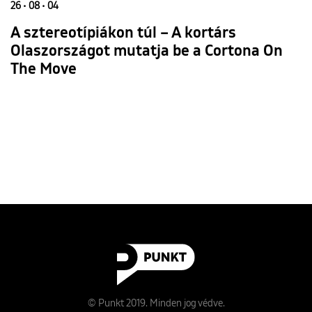
26 • 08 • 04
A sztereotípiákon túl – A kortárs
Olaszországot mutatja be a Cortona On
The Move
© Punkt 2019. Minden jog védve.