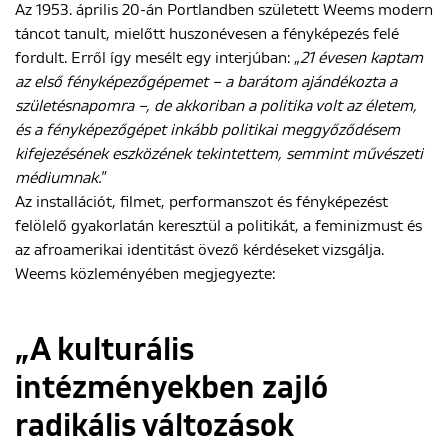
Az 1953. április 20-án Portlandben született Weems modern
táncot tanult, mielőtt huszonévesen a fényképezés felé
fordult. Erről így mesélt egy interjúban: „
21 évesen kaptam
az első fényképezőgépemet – a barátom ajándékozta a
születésnapomra –, de akkoriban a politika volt az életem,
és a fényképezőgépet inkább politikai meggyőződésem
kifejezésének eszközének tekintettem, semmint művészeti
médiumnak."
Az installációt, filmet, performanszot és fényképezést
felölelő gyakorlatán keresztül a politikát, a feminizmust és
az afroamerikai identitást övező kérdéseket vizsgálja.
Weems közleményében megjegyezte:
„A kulturális
intézményekben zajló
radikális változások