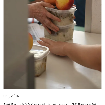
03
07
Fotó: Bartha Máté: Kockavető, részlet a sorozatból © Bartha Máté