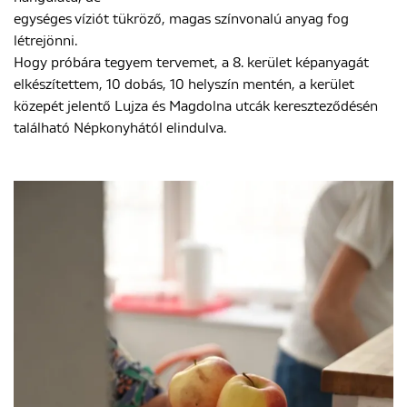
egységes víziót tükröző, magas színvonalú anyag fog
létrejönni.
Hogy próbára tegyem tervemet, a 8. kerület képanyagát
elkészítettem, 10 dobás, 10 helyszín mentén, a kerület
közepét jelentő Lujza és Magdolna utcák kereszteződésén
található Népkonyhától elindulva.