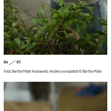
04
07
Fotó: Bartha Máté: Kockavető, részlet a sorozatból © Bartha Máté