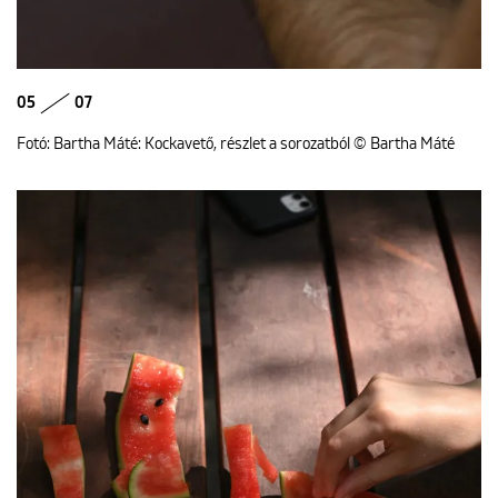
05
07
Fotó: Bartha Máté: Kockavető, részlet a sorozatból © Bartha Máté