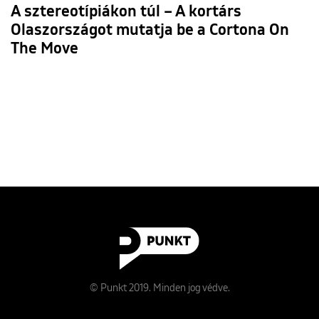
A sztereotípiákon túl – A kortárs
Olaszországot mutatja be a Cortona On
The Move
© Punkt 2019. Minden jog védve.