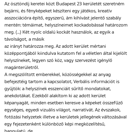
Az ösztöndíj keretei közt Budapest 23 kerületét szeretném
bejárni, és fényképeket készíteni egy játékos, kreatív
asszociációra építő, egyszerű, ám kihívást jelentő szabály
mentén: témáimat, helyszíneimet kockadobással határozom
meg. (...) Két nyolc oldalú kockát használok, az egyik a
távolságot, a másik
az irányt határozza meg. Az adott kerület mértani
középpontjából kiindulva kutatom fel a véletlen által kijelölt
helyszíneket, legyen szó köz, vagy szervezést igénylő
magánterületről.
A megszólított emberekkel, közösségekkel az anyag
befejeztéig tartom a kapcsolatot, Verbális információt is
gyűjtök: a helyszínek esszenciáit sűrítő mondatokat,
anekdotákat. Ezekből alakítom ki az adott kerület
képanyagát, minden esetben keresve a képeket összefűző
egységes, egyedi vizuális világot, narratívát. Az évszakok,
fotózási helyzetek illetve a kerületek jellegének változásával
egy fejezetenként különböző képi megközelítésű,
hangulatú, de