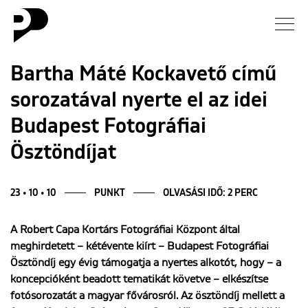
Hírek
Bartha Máté Kockavető című
sorozatával nyerte el az idei
Galéria
Budapest Fotográfiai
Interjú
Ösztöndíjat
Esszé
23 • 10 • 10
PUNKT
OLVASÁSI IDŐ: 2 PERC
Blog
A Robert Capa Kortárs Fotográfiai Központ által
meghirdetett – kétévente kiírt – Budapest Fotográfiai
Rólunk
Ösztöndíj egy évig támogatja a nyertes alkotót, hogy – a
koncepcióként beadott tematikát követve – elkészítse
fotósorozatát a magyar fővárosról. Az ösztöndíj mellett a