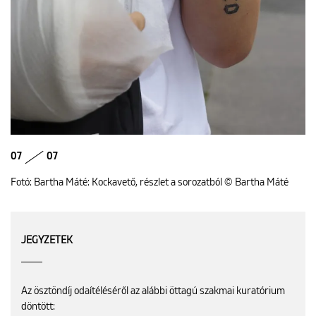
07
07
Fotó: Bartha Máté: Kockavető, részlet a sorozatból © Bartha Máté
JEGYZETEK
Az ösztöndíj odaítéléséről az alábbi öttagú szakmai kuratórium
döntött: