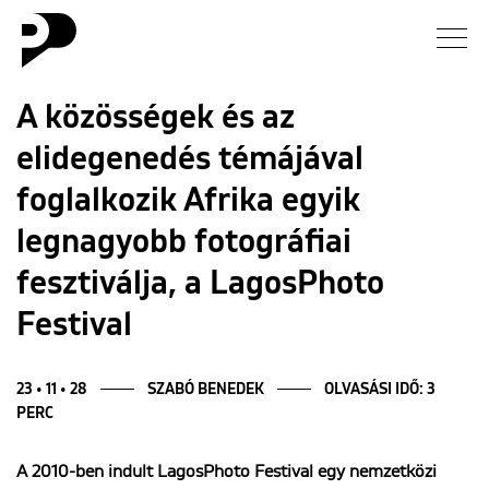
Hírek
A közösségek és az
elidegenedés témájával
Galéria
foglalkozik Afrika egyik
Interjú
legnagyobb fotográfiai
fesztiválja, a LagosPhoto
Esszé
Festival
Blog
23 • 11 • 28
SZABÓ BENEDEK
OLVASÁSI IDŐ: 3
Rólunk
PERC
A 2010-ben indult LagosPhoto Festival egy nemzetközi