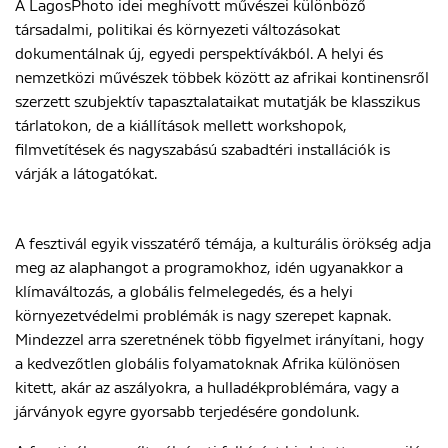
A LagosPhoto idei meghívott művészei különböző
társadalmi, politikai és környezeti változásokat
dokumentálnak új, egyedi perspektívákból. A helyi és
nemzetközi művészek többek között az afrikai kontinensről
szerzett szubjektív tapasztalataikat mutatják be klasszikus
tárlatokon, de a kiállítások mellett workshopok,
filmvetítések és nagyszabású szabadtéri installációk is
várják a látogatókat.
A fesztivál egyik visszatérő témája, a kulturális örökség adja
meg az alaphangot a programokhoz, idén ugyanakkor a
klímaváltozás, a globális felmelegedés, és a helyi
környezetvédelmi problémák is nagy szerepet kapnak.
Mindezzel arra szeretnének több figyelmet irányítani, hogy
a kedvezőtlen globális folyamatoknak Afrika különösen
kitett, akár az aszályokra, a hulladékproblémára, vagy a
járványok egyre gyorsabb terjedésére gondolunk.