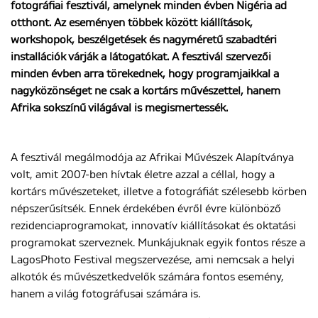
fotográfiai fesztivál, amelynek minden évben Nigéria ad
otthont. Az eseményen többek között kiállítások,
workshopok, beszélgetések és nagyméretű szabadtéri
ENGLISH
installációk várják a látogatókat. A fesztivál szervezői
minden évben arra törekednek, hogy programjaikkal a
nagyközönséget ne csak a kortárs művészettel, hanem
Afrika sokszínű világával is megismertessék.
A fesztivál megálmodója az Afrikai Művészek Alapítványa
volt, amit 2007-ben hívtak életre azzal a céllal, hogy a
kortárs művészeteket, illetve a fotográfiát szélesebb körben
népszerűsítsék. Ennek érdekében évről évre különböző
rezidenciaprogramokat, innovatív kiállításokat és oktatási
programokat szerveznek. Munkájuknak egyik fontos része a
LagosPhoto Festival megszervezése, ami nemcsak a helyi
alkotók és művészetkedvelők számára fontos esemény,
hanem a világ fotográfusai számára is.