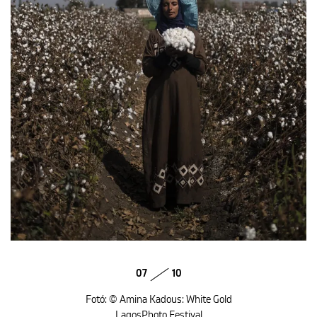
07
10
Fotó: © Amina Kadous: White Gold
LagosPhoto Festival