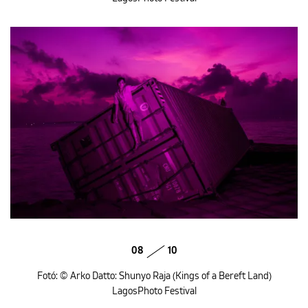
08
10
Fotó: © Arko Datto: Shunyo Raja (Kings of a Bereft Land)
LagosPhoto Festival