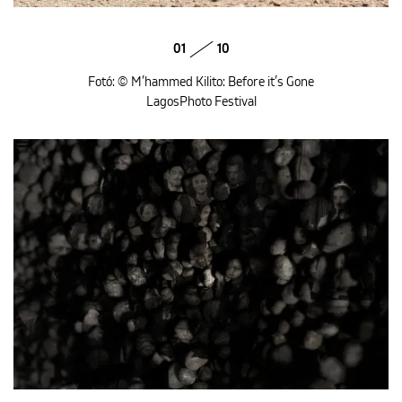
01
10
Fotó: © M’hammed Kilito: Before it’s Gone
LagosPhoto Festival