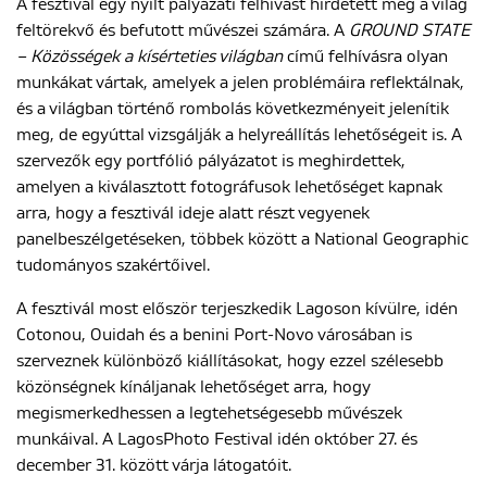
A fesztivál egy nyílt pályázati felhívást hirdetett meg a világ
feltörekvő és befutott művészei számára. A
GROUND STATE
– Közösségek a kísérteties világban
című felhívásra olyan
munkákat vártak, amelyek a jelen problémáira reflektálnak,
és a világban történő rombolás következményeit jelenítik
meg, de egyúttal vizsgálják a helyreállítás lehetőségeit is. A
szervezők egy portfólió pályázatot is meghirdettek,
amelyen a kiválasztott fotográfusok lehetőséget kapnak
arra, hogy a fesztivál ideje alatt részt vegyenek
panelbeszélgetéseken, többek között a National Geographic
tudományos szakértőivel.
A fesztivál most először terjeszkedik Lagoson kívülre, idén
Cotonou, Ouidah és a benini Port-Novo városában is
szerveznek különböző kiállításokat, hogy ezzel szélesebb
közönségnek kínáljanak lehetőséget arra, hogy
megismerkedhessen a legtehetségesebb művészek
munkáival. A LagosPhoto Festival idén október 27. és
december 31. között várja látogatóit.