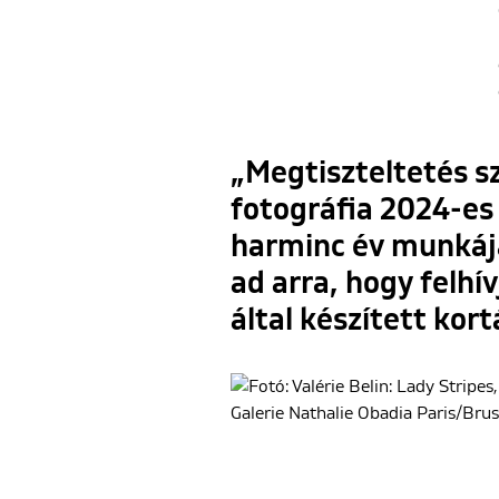
„Megtiszteltetés s
fotográfia 2024-e
harminc év munkájá
ad arra, hogy felh
által készített kort