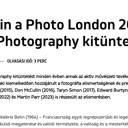
lin a Photo London 
Photography kitünte
OLVASÁSI IDŐ: 3 PERC
aphy kitüntetést minden évben annak az aktív művészeti tevéke
 aki kiemelkedően hozzájárult a fotográfia elismertségének és pre
 (2015), Don McCullin (2016), Taryn Simon (2017), Edward Burtyn
2022) és Martin Parr (2023) is részesült az elismerésben.
Valérie Belin (1964) – Franciaország egyik legnépszerűbb és leg
külső megjelenése és valódi természete, a valóság és a mesterkélt