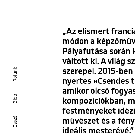
„Az elismert franc
módon a képzőművés
Pályafutása során 
váltott ki. A vilá
Rólunk
szerepel. 2015-ben ő
nyertes »Csendes t
amikor olcsó fogyas
Blog
kompozíciókban, me
festményeket idézik
Esszé
művészet és a fényk
ideális mesterévé.”