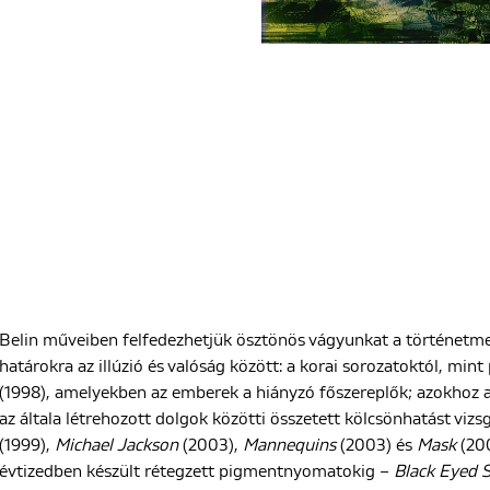
Belin műveiben felfedezhetjük ösztönös vágyunkat a történetme
határokra az illúzió és valóság között: a korai sorozatoktól, mint
(1998), amelyekben az emberek a hiányzó főszereplők; azokhoz
az általa létrehozott dolgok közötti összetett kölcsönhatást vizs
(1999),
Michael Jackson
(2003),
Mannequins
(2003) és
Mask
(200
évtizedben készült rétegzett pigmentnyomatokig –
Black Eyed 