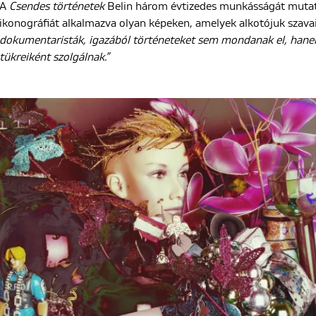
A
Csendes történetek
Belin három évtizedes munkásságát mutat
ikonográfiát alkalmazva olyan képeken, amelyek alkotójuk szava
dokumentaristák, igazából történeteket sem mondanak el, hanem
tükreiként szolgálnak.”