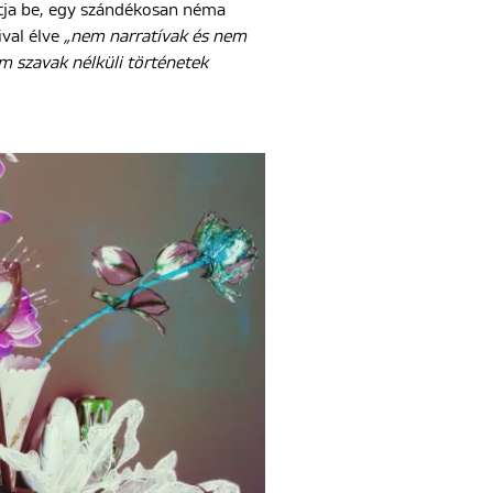
ja be, egy szándékosan néma
ival élve
„nem narratívak és nem
 szavak nélküli történetek