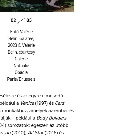
02
05
Fotó: Valérie
Belin: Galatée,
2023 © Valérie
Belin, courtesy
Galerie
Nathalie
Obadia
Paris/Brussels
sélésre és az egyre elmosódó
 például a
Venice
(1997) és
Cars
 a munkákhoz, amelyek az ember és
gálják – például a
Body Builders
4) sorozatok; egészen az utóbbi
Susan
(2010),
All Star
(2016) és