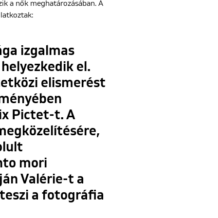
zik a nők meghatározásában. A
latkoztak:
ága izgalmas
helyezkedik el.
etközi elismerést
teményében
x Pictet-t. A
megközelítésére,
lult
nto mori
án Valérie-t a
teszi a fotográfia