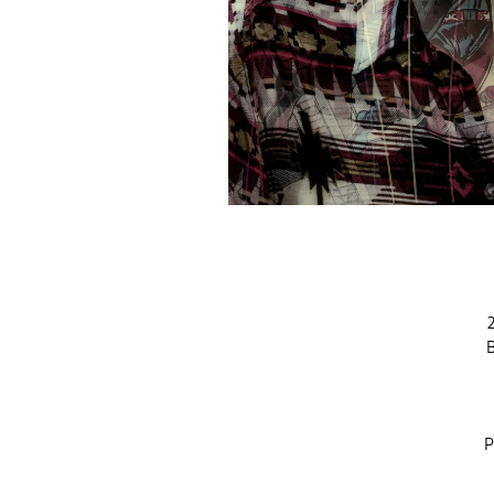
2
B
P