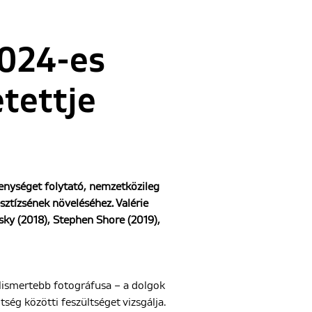
2024-es
tettje
nységet folytató, nemzetközileg
sztízsének növeléséhez. Valérie
sky (2018), Stephen Shore (2019),
elismertebb fotográfusa – a dolgok
ség közötti feszültséget vizsgálja.