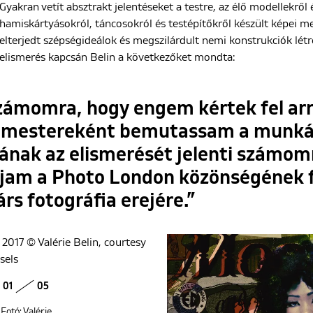
Gyakran vetít absztrakt jelentéseket a testre, az élő modellekrő
hamiskártyásokról, táncosokról és testépítőkről készült képei m
elterjedt szépségideálok és megszilárdult nemi konstrukciók létre
elismerés kapcsán Belin a következőket mondta:
zámomra, hogy engem kértek fel arr
s mestereként bemutassam a munkáim
nak az elismerését jelenti számomr
ívjam a Photo London közönségének 
árs fotográfia erejére.”
01
05
Fotó: Valérie