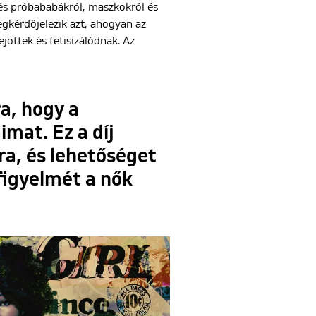
l és próbababákról, maszkokról és
egkérdőjelezik azt, ahogyan az
jöttek és fetisizálódnak. Az
a, hogy a
at. Ez a díj
a, és lehetőséget
figyelmét a nők