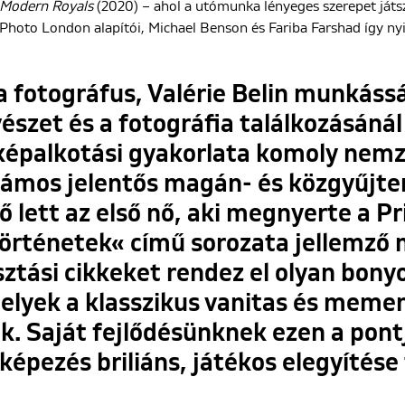
Modern Royals
(2020) – ahol a utómunka lényeges szerepet játs
Photo London alapítói, Michael Benson és Fariba Farshad így nyi
ia fotográfus, Valérie Belin munkáss
zet és a fotográfia találkozásánál 
képalkotási gyakorlata komoly nemz
g számos jelentős magán- és közgyűj
 lett az első nő, aki megnyerte a Pri
örténetek« című sorozata jellemző 
ztási cikkeket rendez el olyan bonyo
lyek a klasszikus vanitas és meme
. Saját fejlődésünknek ezen a pontj
épezés briliáns, játékos elegyítése 