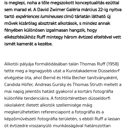
is meglepi, noha a tőle megszokott konceptualitás ezúttal
sem marad el. A David Zwirner Galéria március 22-ig nyitva
tartó
expériences lumineuses
című tárlatán látható új
ENGLISH
művek kizárólag absztrakt alkotások, s mindez annak
fényében különösen izgalmasan hangzik, hogy
elkészítésükhöz Ruff mintegy három évtized elteltével vett
ismét kamerát a kezébe.
Alkotói pályája formálódásában talán Thomas Ruff (1958)
tette meg a legnagyobb utat a Kunstakademie Düsseldorf
elvégzése óta, ahol Bernd és Hilla Becher tanítványaként,
Candida Höfer, Andreas Gursky és Thomas Struth mellett a
mai napig jelentős hatást gyakorol a kortárs fotográfia
különféle tendenciáira. A fotótörténetben düsseldorfi
iskolaként illetett alkotók szellemisége máig
megkerülhetetlen referenciapont a fotográfia és a
képzőművészeti fotográfia területén, s ebből Ruff a lassan
öt évtizedre visszanyúló munkásságával határozottan