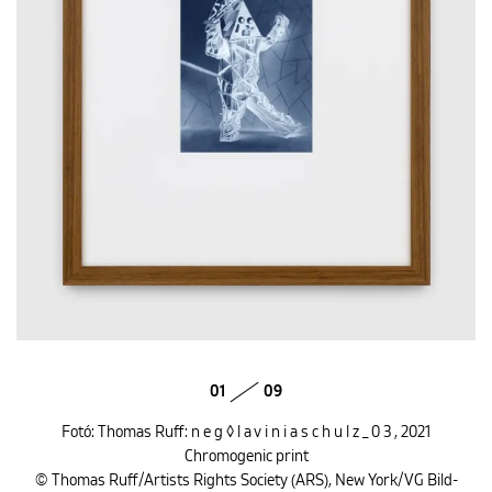
01
09
Fotó: Thomas Ruff: n e g ◊ l a v i n i a s c h u l z _ 0 3 , 2021
Chromogenic print
© Thomas Ruff/Artists Rights Society (ARS), New York/VG Bild-