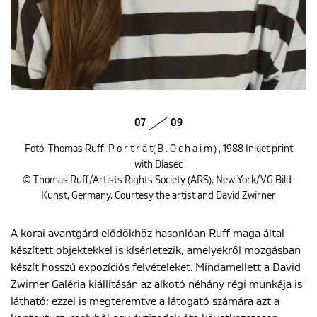
07
09
Fotó: Thomas Ruff: P o r t r ä t( B . O c h a i m ) , 1988 Inkjet print
with Diasec
© Thomas Ruff/Artists Rights Society (ARS), New York/VG Bild-
Kunst, Germany. Courtesy the artist and David Zwirner
A korai avantgárd elődökhöz hasonlóan Ruff maga által
készített objektekkel is kísérletezik, amelyekről mozgásban
készít hosszú expozíciós felvételeket. Mindamellett a David
Zwirner Galéria kiállításán az alkotó néhány régi munkája is
látható; ezzel is megteremtve a látogató számára azt a