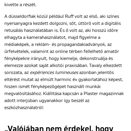
kivette a részét.
A düsseldorfiak közül például Ruff volt az első, aki színes
nyersanyagra kezdett dolgozni, sőt, úttörő volt a digitális
retusálás használatában is. És ő volt az, aki hosszú időre
elhagyta a kamerahasználatot, majd figyelme a
médiaképek, a reklám- és propagandakiadványok, az
űrfelvételek, valamint az online térben fellelhető amatőr
fényképekre irányult, hogy kiemelje, dekonstruálja és
elemezze azokat saját alkotói praxisában. Tavaly elkezdett
sorozata, az
expériences lumineuses
azonban jelentős
eltérést mutat az elmúlt harminc év gyakorlatához képest,
hiszen ismét fényképezőgépet használt munkái
megvalósításához. Kiállítása kapcsán a Plaster magazinnak
adott interjúban ugyanakkor így beszél az
eszközhasználatról:
„Valójában nem érdekel, hogy