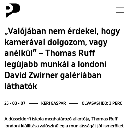
Hírek
„Valójában nem érdekel, hogy
kamerával dolgozom, vagy
Galéria
anélkül” – Thomas Ruff
Interjú
legújabb munkái a londoni
David Zwirner galériában
Esszé
láthatók
Blog
25 • 03 • 07
KÉRI GÁSPÁR
OLVASÁSI IDŐ: 3 PERC
Rólunk
A düsseldorfi iskola meghatározó alkotója, Thomas Ruff
londoni kiállítása valószínűleg a munkásságát jól ismerőket