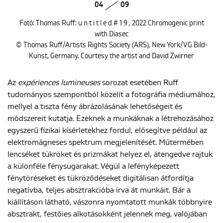
04
09
Fotó: Thomas Ruff: u n t i t l e d # 1 9 , 2022 Chromogenic print
with Diasec
© Thomas Ruff/Artists Rights Society (ARS), New York/VG Bild-
Kunst, Germany. Courtesy the artist and David Zwirner
Az
expériences lumineuses
sorozat esetében Ruff
tudományos szempontból közelít a fotográfia médiumához,
mellyel a tiszta fény ábrázolásának lehetőségeit és
módszereit kutatja. Ezeknek a munkáknak a létrehozásához
egyszerű fizikai kísérletekhez fordul, elősegítve például az
elektromágneses spektrum megjelenítését. Műtermében
lencséket tükröket és prizmákat helyez el, átengedve rajtuk
a különféle fénysugarakat. Végül a lefényképezett
fénytöréseket és tükröződéseket digitálisan átfordítja
negatívba, teljes absztrakcióba írva át munkáit. Bár a
kiállításon látható, vászonra nyomtatott munkák többnyire
absztrakt, festőies alkotásokként jelennek meg, valójában