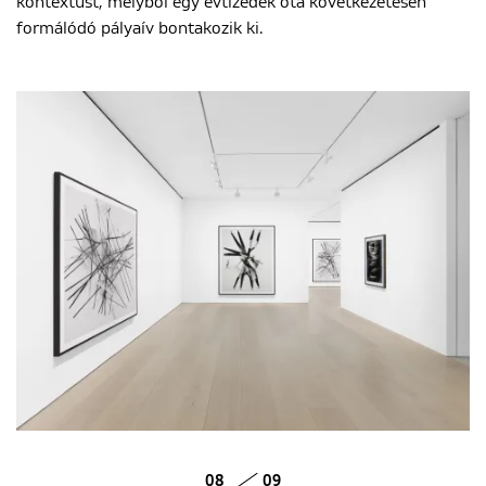
kontextust, melyből egy évtizedek óta következetesen
formálódó pályaív bontakozik ki.
08
09