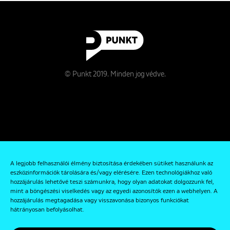
© Punkt 2019. Minden jog védve.
Rólunk
A legjobb felhasználói élmény biztosítása érdekében sütiket használunk az
Kapcsolat
eszközinformációk tárolására és/vagy elérésére. Ezen technológiákhoz való
hozzájárulás lehetővé teszi számunkra, hogy olyan adatokat dolgozzunk fel,
Adatkezelési és Adatvédelmi Szabályzat
mint a böngészési viselkedés vagy az egyedi azonosítók ezen a webhelyen. A
hozzájárulás megtagadása vagy visszavonása bizonyos funkciókat
hátrányosan befolyásolhat.