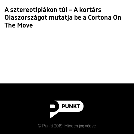
A sztereotípiákon túl – A kortárs
Olaszországot mutatja be a Cortona On
The Move
© Punkt 2019. Minden jog védve.