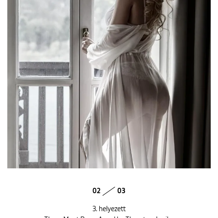
02
03
3. helyezett