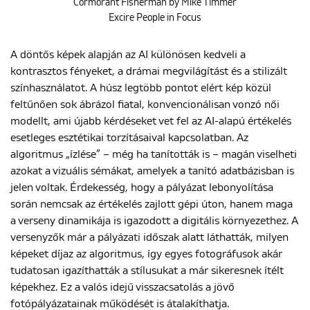
Cormorant Fisherman by Mike Timmer
Excire People in Focus
A döntős képek alapján az AI különösen kedveli a
kontrasztos fényeket, a drámai megvilágítást és a stilizált
színhasználatot. A húsz legtöbb pontot elért kép közül
feltűnően sok ábrázol fiatal, konvencionálisan vonzó női
modellt, ami újabb kérdéseket vet fel az AI-alapú értékelés
esetleges esztétikai torzításaival kapcsolatban. Az
algoritmus „ízlése” – még ha tanították is – magán viselheti
azokat a vizuális sémákat, amelyek a tanító adatbázisban is
jelen voltak. Érdekesség, hogy a pályázat lebonyolítása
során nemcsak az értékelés zajlott gépi úton, hanem maga
a verseny dinamikája is igazodott a digitális környezethez. A
versenyzők már a pályázati időszak alatt láthatták, milyen
képeket díjaz az algoritmus, így egyes fotográfusok akár
tudatosan igazíthatták a stílusukat a már sikeresnek ítélt
képekhez. Ez a valós idejű visszacsatolás a jövő
fotópályázatainak működését is átalakíthatja.