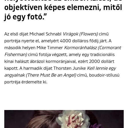
objektíven képes elemezni, mitől
jó egy fotó.”
Az első díjat Michael Schnabl
Virágok (Flowers)
című
portréja nyerte el, amelyért 4000 dolláros fődíj járt. A
második helyen Mike Timmer
Kormoránhalász (Cormorant
Fisherman)
című fotója végzett, amely egy tradicionális
kínai halászt ábrázol kormoránjaival, ezért 2000 dollárt
kapott. A harmadik díjat Thorsten Junike
Kell lennie egy
angyalnak (There Must Be an Angel)
című, boudoir-stílusú
portréja érdemelte ki.