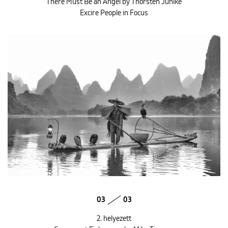
There Must Be an Angel by Thorsten Junike
Excire People in Focus
03
03
2. helyezett