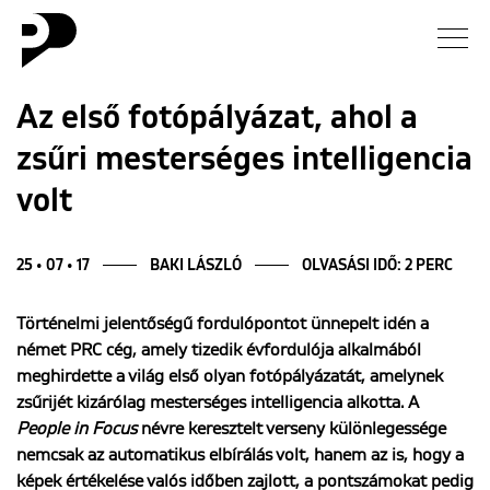
Hírek
Az első fotópályázat, ahol a
zsűri mesterséges intelligencia
Galéria
volt
Interjú
25 • 07 • 17
BAKI LÁSZLÓ
OLVASÁSI IDŐ: 2 PERC
Esszé
Történelmi jelentőségű fordulópontot ünnepelt idén a
Blog
német PRC cég, amely tizedik évfordulója alkalmából
meghirdette a világ első olyan fotópályázatát, amelynek
Rólunk
zsűrijét kizárólag mesterséges intelligencia alkotta. A
People in Focus
névre keresztelt verseny különlegessége
nemcsak az automatikus elbírálás volt, hanem az is, hogy a
képek értékelése valós időben zajlott, a pontszámokat pedig