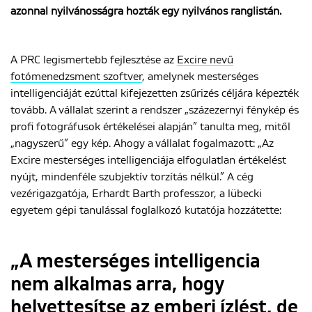
azonnal nyilvánosságra hozták egy nyilvános ranglistán.
ENGLISH
A PRC legismertebb fejlesztése az
Excire nevű
fotómenedzsment szoftver
, amelynek mesterséges
intelligenciáját ezúttal kifejezetten zsűrizés céljára képezték
tovább. A vállalat szerint a rendszer „százezernyi fénykép és
profi fotográfusok értékelései alapján” tanulta meg, mitől
„nagyszerű” egy kép. Ahogy a vállalat fogalmazott: „Az
Excire mesterséges intelligenciája elfogulatlan értékelést
nyújt, mindenféle szubjektív torzítás nélkül.” A cég
vezérigazgatója, Erhardt Barth professzor, a lübecki
egyetem gépi tanulással foglalkozó kutatója hozzátette:
„A mesterséges intelligencia
nem alkalmas arra, hogy
helyettesítse az emberi ízlést, de