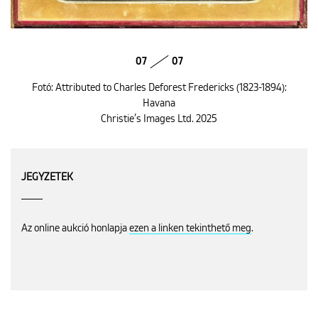
07
07
Fotó: Attributed to Charles Deforest Fredericks (1823-1894):
Havana
Christie’s Images Ltd. 2025
JEGYZETEK
Az online aukció honlapja
ezen a linken tekinthető meg
.