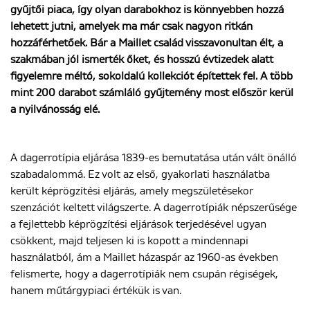
gyűjtői piaca, így olyan darabokhoz is könnyebben hozzá
lehetett jutni, amelyek ma már csak nagyon ritkán
hozzáférhetőek. Bár a Maillet család visszavonultan élt, a
ENGLISH
szakmában jól ismerték őket, és hosszú évtizedek alatt
figyelemre méltó, sokoldalú kollekciót építettek fel. A több
mint 200 darabot számláló gyűjtemény most először kerül
a nyilvánosság elé.
A dagerrotípia eljárása 1839-es bemutatása után vált önálló
szabadalommá. Ez volt az első, gyakorlati használatba
került képrögzítési eljárás, amely megszületésekor
szenzációt keltett világszerte. A dagerrotípiák népszerűsége
a fejlettebb képrögzítési eljárások terjedésével ugyan
csökkent, majd teljesen ki is kopott a mindennapi
használatból, ám a Maillet házaspár az 1960-as években
felismerte, hogy a dagerrotípiák nem csupán régiségek,
hanem műtárgypiaci értékük is van.