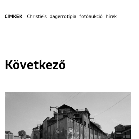
Christie's
dagerrotípia
fotóaukció
hírek
CÍMKÉK
Következő