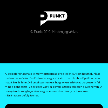
© Punkt 2019. Minden jog védve.
Rólunk
A legjobb felhasználói élmény biztosítása érdekében sütiket használunk az
Kapcsolat
eszközinformációk tárolására és/vagy elérésére. Ezen technológiákhoz való
hozzájárulás lehetővé teszi számunkra, hogy olyan adatokat dolgozzunk fel,
Adatkezelési és Adatvédelmi Szabályzat
mint a böngészési viselkedés vagy az egyedi azonosítók ezen a webhelyen. A
hozzájárulás megtagadása vagy visszavonása bizonyos funkciókat
hátrányosan befolyásolhat.