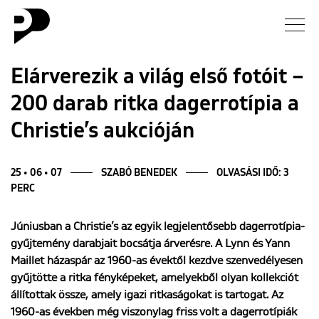
Hírek
Elárverezik a világ első fotóit –
200 darab ritka dagerrotípia a
Galéria
Christie’s aukcióján
Interjú
25 • 06 • 07
SZABÓ BENEDEK
OLVASÁSI IDŐ: 3
Esszé
PERC
Blog
Júniusban a Christie’s az egyik legjelentősebb dagerrotípia-
gyűjtemény darabjait bocsátja árverésre.
A Lynn és Yann
Maillet házaspár az 1960-as évektől kezdve szenvedélyesen
Rólunk
gyűjtötte a ritka fényképeket, amelyekből olyan kollekciót
állítottak össze, amely igazi ritkaságokat is tartogat. Az
1960-as években még viszonylag friss volt a dagerrotípiák