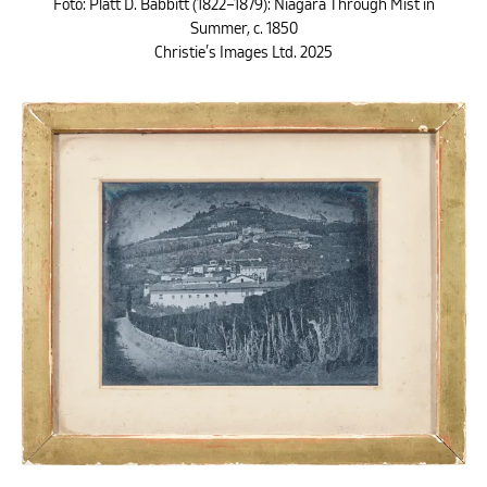
Fotó: Platt D. Babbitt (1822–1879): Niagara Through Mist in
Summer, c. 1850
Christie’s Images Ltd. 2025