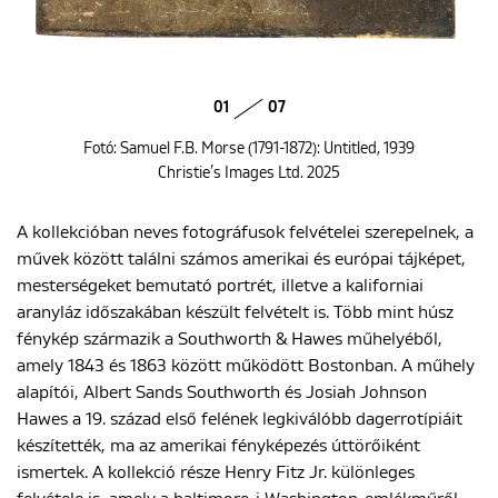
01
07
Fotó: Samuel F.B. Morse (1791-1872): Untitled, 1939
Christie’s Images Ltd. 2025
A kollekcióban neves fotográfusok felvételei szerepelnek, a
művek között találni számos amerikai és európai tájképet,
mesterségeket bemutató portrét, illetve a kaliforniai
aranyláz időszakában készült felvételt is. Több mint húsz
fénykép származik a Southworth & Hawes műhelyéből,
amely 1843 és 1863 között működött Bostonban. A műhely
alapítói, Albert Sands Southworth és Josiah Johnson
Hawes a 19. század első felének legkiválóbb dagerrotípiáit
készítették, ma az amerikai fényképezés úttörőiként
ismertek. A kollekció része Henry Fitz Jr. különleges