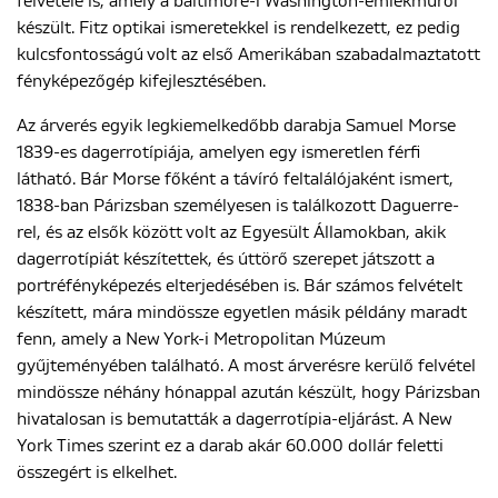
felvétele is, amely a baltimore-i Washington-emlékműről
készült. Fitz optikai ismeretekkel is rendelkezett, ez pedig
kulcsfontosságú volt az első Amerikában szabadalmaztatott
fényképezőgép kifejlesztésében.
Az árverés egyik legkiemelkedőbb darabja Samuel Morse
1839-es dagerrotípiája, amelyen egy ismeretlen férfi
látható. Bár Morse főként a távíró feltalálójaként ismert,
1838-ban Párizsban személyesen is találkozott Daguerre-
rel, és az elsők között volt az Egyesült Államokban, akik
dagerrotípiát készítettek, és úttörő szerepet játszott a
portréfényképezés elterjedésében is. Bár számos felvételt
készített, mára mindössze egyetlen másik példány maradt
fenn, amely a New York-i Metropolitan Múzeum
gyűjteményében található. A most árverésre kerülő felvétel
mindössze néhány hónappal azután készült, hogy Párizsban
hivatalosan is bemutatták a dagerrotípia-eljárást. A New
York Times szerint ez a darab akár 60.000 dollár feletti
összegért is elkelhet.