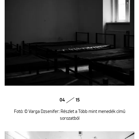
04
15
Fotó: © Varga Dzsenifer: Részlet a Több mint menedék című
sorozatból