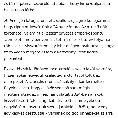
és támogatni a rászorulókat abban, hogy kimozduljanak a
hajléktalan létből.
2024 elején látogattunk el a szállóra újságíró kollégámmal,
hogy riportot készítsünk a 24.hu számára. Az ott élő nők
történetei, valamint a kezdeményezés emberközpontú
szemlélete mély benyomást tett rám, ezért az év folyamán
többször is visszatértem. Így lehetőségem nyílt arra is, hogy
az év végén megörökítsem a karácsonyi készülődés
pillanatait.
Ez az időszak különösen megterhelő a szálló lakói számára,
hiszen sokan egyedül, családtagjaiktól távol töltik az
ünnepeket. A szociális munkatársak ilyenkor kiemelten
figyelnek arra, hogy a közösség számára mégis
megteremtsék az ünnep hangulatát. 2024-ben a lakók
kézzel festett fakorongokat készítettek, amelyeket a
nagykörúton osztottak szét a járókelők között, hogy egy-
egy kedves gesztussal kívánjanak boldog ünnepeket az arra