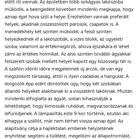
előtt itt vannak. Az épületben több sokágyas lakószoba
működik, a beengedést követően mindenki megkapja, hogy
aznap éjjel hova szól a helye. Érezhetően vannak preferált
helyek, akadnak összeszokott párosok, csapatok is. A
menedékhely két szinten működik: a felső szinten
helyezkednek el a lakószobák, a vizes blokk, az ügyeleti
szoba, valamint az értékmegőrző, ahova éjszakára el lehet
zárni az értékes holmikat. Az alsó szinten további ágyakkal
felszerelt szobák mellett helyet kapott egy közösségi tér is.
A szállón időről időre megjelennek új arcok, de van egy
megszokott társaság, attól is ilyen családias a hangulat. A
dolgozók épp ezért döntöttek úgy, hogy két szobában
állandó helyeket alakítanak ki a visszatérő lakóknak. Miután
mindenki elfoglalta az ágyát, sokan kihasználják a
lehetőséget, hogy kimossák ruháikat, megvacsorázzanak és
lefürödjenek. A lámpaoltás este 9-kor történik, ezután aki
elhagyja a szállót, már nem térhet vissza aznap éjjel. Az
alapítvány célja a hajléktalan emberek helyzetének
enyhítése: segíteni a túlélést, megelőzni az állapotromlást,