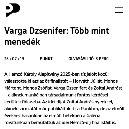
Hírek
Varga Dzsenifer: Több mint
menedék
Galéria
Interjú
25 • 07 • 19
PUNKT
OLVASÁSI IDŐ: 3 PERC
A Hemző Károly Alapítvány 2025-ben tíz jelölt közül
Esszé
választotta ki azt az öt finalistát – Horváth Júliát, Mohos
Mártont, Mohos Zsófiát, Varga Dzsenifert és Zoltai Andrást
Blog
– akiknek munkáiban társadalmunk fontos kérdései
kerültek fókuszba. Az idei díjat Zoltai András nyerte el,
Rólunk
akinek sorozatát már publikáltuk itt a Punkton, de az elmúlt
évekhez hasonlóan az elmúlt hetekben a Galéria
rovatunkban bemutattuk az idei Hemző-díj finalistáit is.