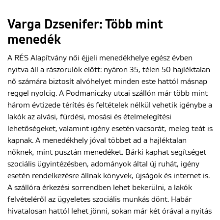
Varga Dzsenifer: Több mint
ENGLISH
menedék
A RÉS Alapítvány női éjjeli menedékhelye egész évben
nyitva áll a rászorulók előtt: nyáron 35, télen 50 hajléktalan
nő számára biztosít alvóhelyet minden este hattól másnap
reggel nyolcig. A Podmaniczky utcai szállón már több mint
három évtizede térítés és feltételek nélkül vehetik igénybe a
lakók az alvási, fürdési, mosási és ételmelegítési
lehetőségeket, valamint igény esetén vacsorát, meleg teát is
kapnak. A menedékhely jóval többet ad a hajléktalan
nőknek, mint pusztán menedéket. Bárki kaphat segítséget
szociális ügyintézésben, adományok által új ruhát, igény
esetén rendelkezésre állnak könyvek, újságok és internet is.
A szállóra érkezési sorrendben lehet bekerülni, a lakók
felvételéről az ügyeletes szociális munkás dönt. Habár
hivatalosan hattól lehet jönni, sokan már két órával a nyitás