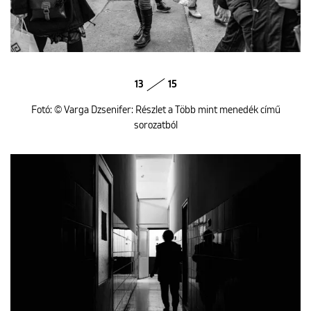
13
15
Fotó: © Varga Dzsenifer: Részlet a Több mint menedék című
sorozatból