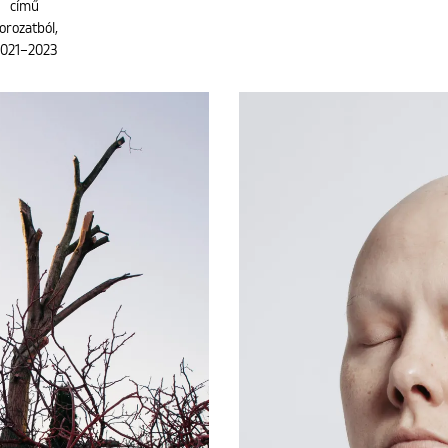
című
orozatból,
021–2023