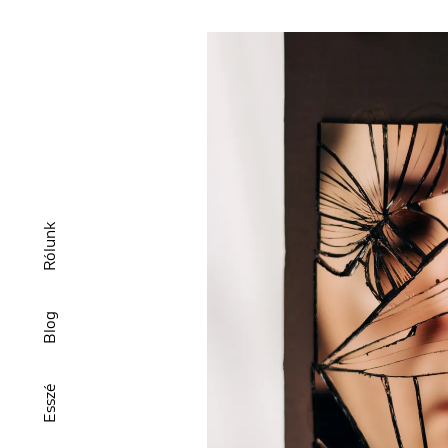
Rólunk
Blog
Esszé