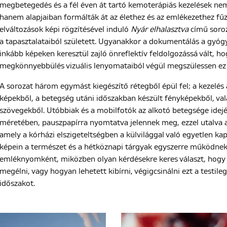
megbetegedés és a fél éven át tartó kemoterápiás kezelések nem
hanem alapjaiban formálták át az élethez és az emlékezethez fűz
elváltozások képi rögzítésével induló
Ny
ár elhalasztva
című soroz
a tapasztalataiból született. Ugyanakkor a dokumentálás a gyóg
inkább képeken keresztül zajló önreflektív feldolgozássá vált, ho
megkönnyebbülés vizuális lenyomataiból végül megszülessen ez 
A sorozat három egymást kiegészítő rétegből épül fel; a kezelés 
képekből, a betegség utáni időszakban készült fényképekből, va
szövegekből. Utóbbiak és a mobilfotók az alkotó betegsége idejé
méretében, pauszpapírra nyomtatva jelennek meg, ezzel utalva a
amely a kórházi elszigeteltségben a külvilággal való egyetlen kap
képein a természet és a hétköznapi tárgyak egyszerre működne
emléknyomként, miközben olyan kérdésekre keres választ, hogy 
megélni, vagy hogyan lehetett kibírni, végigcsinálni ezt a testile
időszakot.