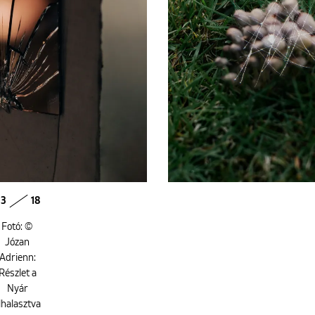
3
18
Fotó: ©
Józan
Adrienn:
Részlet a
Nyár
lhalasztva