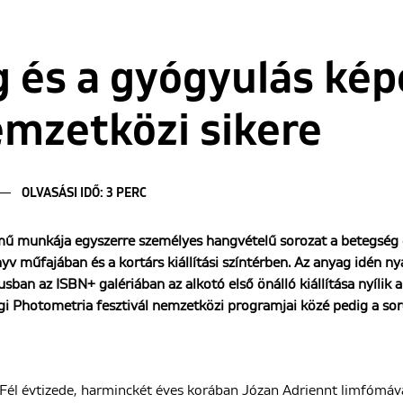
 és a gyógyulás kép
mzetközi sikere
OLVASÁSI IDŐ: 3 PERC
mű munkája egyszerre szem
é
lyes hangvételű sorozat a betegs
é
g
nyv műfajában és a
kort
á
rs ki
állítási színt
é
rben. Az anyag id
é
n ny
usban az ISBN+ gal
é
riában az alkotó
els
ő önálló kiállítása nyíli
i Photometria fesztivál nemzetk
ö
zi programjai k
ö
z
é
pedig a so
Fél évtizede, harminckét éves korában Józan Adriennt limfómáva