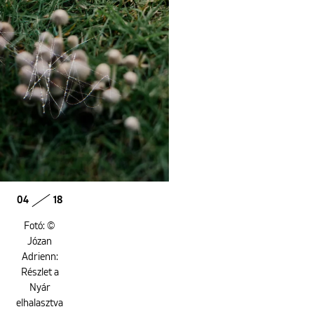
04
18
Fotó: ©
Józan
Adrienn:
Részlet a
Nyár
elhalasztva