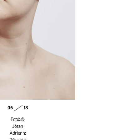
06
18
Fotó: ©
Józan
Adrienn: