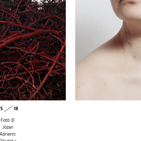
5
18
Fotó: ©
Józan
Adrienn: