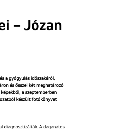
ei – Józan
é
s a gy
ó
gyulá
s id
őszakár
ó
l,
á
ron
és ősszel k
é
t meghatározó
k a képekből, a szeptemberben
rozatból készült fotókönyvet
l diagnosztizálták. A daganatos