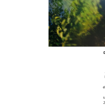
0
e
s
2