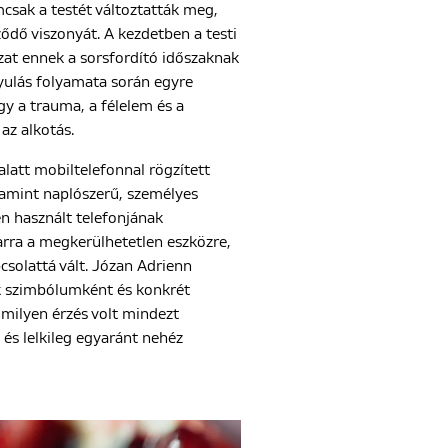
csak a testét változtatták meg,
ődő viszonyát. A kezdetben a testi
at ennek a sorsfordító időszaknak
yulás folyamata során egyre
gy a trauma, a félelem és a
az alkotás.
alatt mobiltelefonnal rögzített
lamint naplószerű, személyes
n használt telefonjának
rra a megkerülhetetlen eszközre,
csolattá vált. Józan Adrienn
k szimbólumként és konkrét
milyen érzés volt mindezt
g és lelkileg egyaránt nehéz