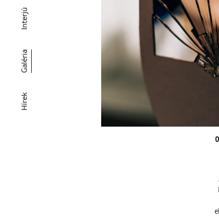
Interjú
Galéria
Hírek
0
e