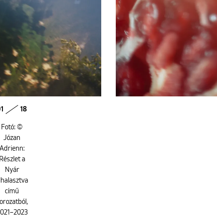
1
18
Fotó: ©
Józan
Adrienn:
Részlet a
Nyár
lhalasztva
című
orozatból,
021–2023