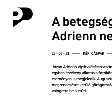
A betegség
Adrienn ne
25 • 07 • 23
KÉRI GÁSPÁR
J
ó
zan Adrienn
Ny
ár elhalasztva
cí
egyben érzékeny alkotá
s a fot
ó
k
ö
esem
é
nyen is
megjelenik. Auguszt
megrendezésre kerülő görögország
válogatta be a zsűri.