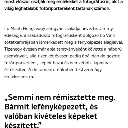
most először osztják meg emlékeiket a fotográfusról, akit a
világ legfiatalabb fotóriportereként tartanak számon.
ENGLISH
Lo Manh Hung, vagy ahogyan családja nevezte, Jimmy,
édesapja, a szabadúszó fotográfusként dolgozó Lo Vinh
sötétkamrájában ismerkedett meg a fényképezés alapjaival.
Tizenegy évesen már apja tanítványaként követte a háború
eseményeit, alig tizenkét évesen pedig önállóan dolgozott
fotóriporterként, képeit hazai és nemzetközi lapoknak
értékesítve. A dokumentumfilmben testvérei úgy
emlékeznek rá:
„Semmi nem rémisztette meg.
Bármit lefényképezett, és
valóban kivételes képeket
készített.”