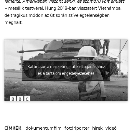
ismerte, Amerikában viszont senki, és szomorú volt emiatt”
– mesélik testvérei. Hung 2018-ban visszatért Vietnámba,
de tragikus módon az út során szívelégtelenségben
meghalt.
Kattintson a marketing sütik elfogadásához
és a tartalom engedélyezéséhez
dokumentumfilm
fotóriporter
hírek
videó
CÍMKÉK