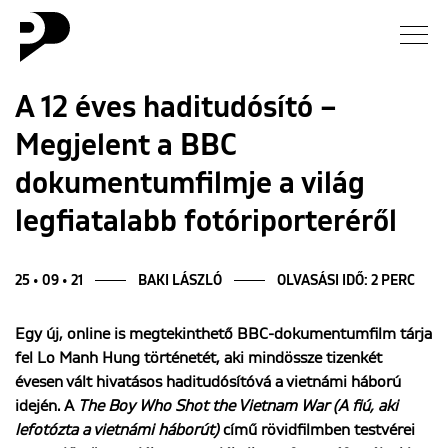
Hírek
A 12 éves haditudósító –
Megjelent a BBC
Galéria
dokumentumfilmje a világ
Interjú
legfiatalabb fotóriporteréről
Esszé
25 • 09 • 21
BAKI LÁSZLÓ
OLVASÁSI IDŐ: 2 PERC
Blog
Egy új, online is megtekinthető BBC-dokumentumfilm tárja
fel Lo Manh Hung történetét, aki mindössze tizenkét
Rólunk
évesen vált hivatásos haditudósítóvá a vietnámi háború
idején. A
The Boy Who Shot the Vietnam War (A fiú, aki
lefotózta a vietnámi háborút)
című rövidfilmben testvérei