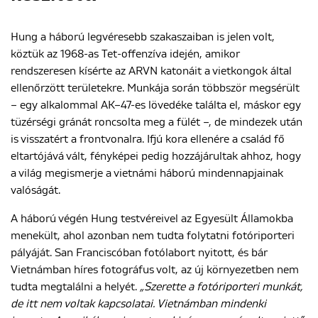
Hung a háború legvéresebb szakaszaiban is jelen volt,
köztük az 1968-as Tet-offenzíva idején, amikor
rendszeresen kísérte az ARVN katonáit a vietkongok által
ellenőrzött területekre. Munkája során többször megsérült
– egy alkalommal AK–47-es lövedéke találta el, máskor egy
tüzérségi gránát roncsolta meg a fülét –, de mindezek után
is visszatért a frontvonalra. Ifjú kora ellenére a család fő
eltartójává vált, fényképei pedig hozzájárultak ahhoz, hogy
a világ megismerje a vietnámi háború mindennapjainak
valóságát.
A háború végén Hung testvéreivel az Egyesült Államokba
menekült, ahol azonban nem tudta folytatni fotóriporteri
pályáját. San Franciscóban fotólabort nyitott, és bár
Vietnámban híres fotográfus volt, az új környezetben nem
tudta megtalálni a helyét.
„Szerette a fotóriporteri munkát,
de itt nem voltak kapcsolatai. Vietnámban mindenki