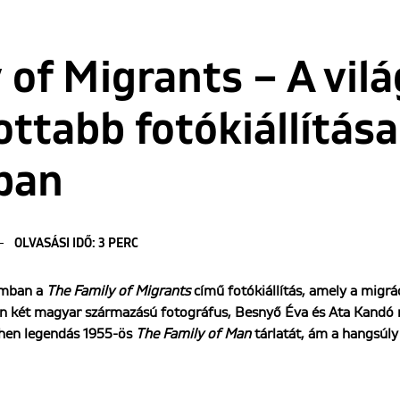
 of Migrants – A vilá
ttabb fotókiállítása
ban
OLVASÁSI IDŐ: 3 PERC
amban a
The Family of Migrants
című fotókiállítás, amely a migrá
an két magyar származású fotográfus, Besnyő Éva és Ata Kandó mu
chen legendás 1955-ös
The Family of Man
tárlatát, ám a hangsúly