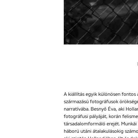
A kiállítás egyik különösen fonto
származású fotográfusok örökségét
narratívába. Besnyő Éva, aki Hollan
fotográfusi pályáját, korán felis
társadalomformáló erejét. Munkái a
háború utáni átalakulásokig számo