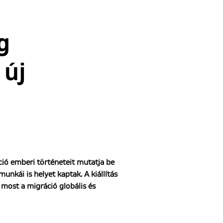
g
 új
ció emberi történeteit mutatja be
nkái is helyet kaptak. A kiállítás
 most a migráció globális és