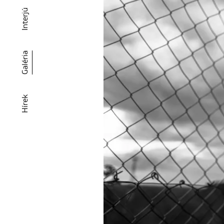
Interjú
Galéria
Hírek