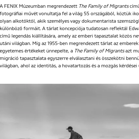
A FENIX Múzeumban megrendezett
The Family of Migrants
című
fotográfiai művét vonultatja fel a világ 55 országából, köztük iko
olyan alkotóktól, akik személyes vagy dokumentarista szemszög
különböző formáit. A tárlat koncepciója tudatosan reflektál Ed
című legendás kiállítására, amely az emberi tapasztalat közös nev
utáni világban. Míg az 1955-ben megrendezett tárlat az emberek
egyetemes értékeket ünnepelte, a
The Family of Migrants
azt mu
migráció tapasztalata egyszerre elválasztani és összekötni benn
világban, ahol az identitás, a hovatartozás és a mozgás kérdései