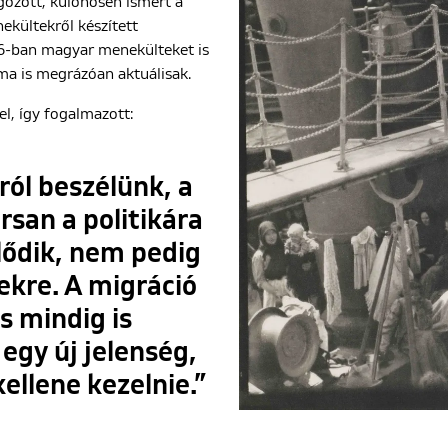
lgozott, különösen ismert a
ekültekről készített
6-ban magyar menekülteket is
ma is megrázóan aktuálisak.
el, így fogalmazott:
ról beszélünk, a
rsan a politikára
lődik, nem pedig
ekre. A migráció
s mindig is
 egy új jelenség,
kellene kezelnie.”