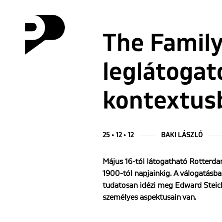
The Family
leglátogato
kontextus
25 • 12 • 12
BAKI LÁSZLÓ
Május 16-tól látogatható Rotterd
1900-tól napjainkig. A válogatásb
tudatosan idézi meg Edward Stei
személyes aspektusain van.