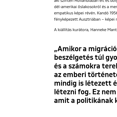
aki szintén Hollandiában élt és do
dél-amerikai őslakosokról és a men
empatikus képei révén. Kandó 195
fényképezett Ausztriában – képei 
A kiállítás kurátora, Hanneke Mant
„Amikor a migráció
beszélgetés túl gyo
és a számokra tere
az emberi történet
mindig is létezett é
létezni fog. Ez nem
amit a politikának 