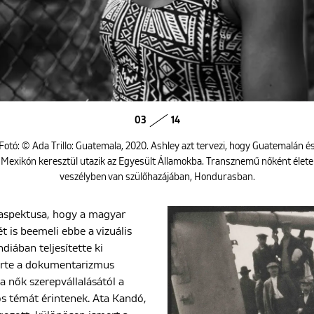
03
14
Fotó: © Ada Trillo: Guatemala, 2020. Ashley azt tervezi, hogy Guatemalán é
Mexikón keresztül utazik az Egyesült Államokba. Transznemű nőként élete
veszélyben van szülőhazájában, Hondurasban.
s aspektusa, hogy a magyar
 is beemeli ebbe a vizuális
diában teljesítette ki
merte a dokumentarizmus
 nők szerepvállalásától a
s témát érintenek. Ata Kandó,