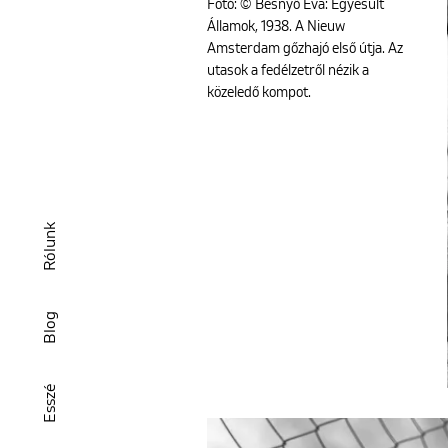
Fotó: © Besnyő Éva: Egyesült
Államok, 1938. A Nieuw
Amsterdam gőzhajó első útja. Az
utasok a fedélzetről nézik a
közeledő kompot.
Rólunk
Blog
Esszé