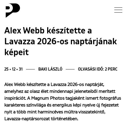
Hírek
Alex Webb készítette a
Lavazza 2026-os naptárjának
Galéria
képeit
Interjú
25 • 12 • 31
BAKI LÁSZLÓ
OLVASÁSI IDŐ: 2 PERC
Esszé
Alex Webb készítette a Lavazza 2026-os naptárját,
Blog
amelyhez az olasz élet mindennapi jeleneteiből merített
inspirációt. A Magnum Photos tagjaként ismert fotográfus
Rólunk
karakteres színvilága és energikus képi nyelve új fejezetet
nyit a több mint harmincéves múltra visszatekintő,
Lavazza-naptársorozat történetében.