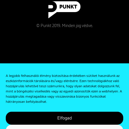
© Punkt 2019. Minden jog védve.
Rólunk
A legjobb felhasználói élmény biztosítása érdekében sütiket használunk az
Kapcsolat
eszközinformációk tárolására és/vagy elérésére. Ezen technológiákhoz való
hozzájárulás lehetővé teszi számunkra, hogy olyan adatokat dolgozzunk fel,
Adatkezelési és Adatvédelmi Szabályzat
mint a böngészési viselkedés vagy az egyedi azonosítók ezen a webhelyen. A
hozzájárulás megtagadása vagy visszavonása bizonyos funkciókat
hátrányosan befolyásolhat.
Elfogad