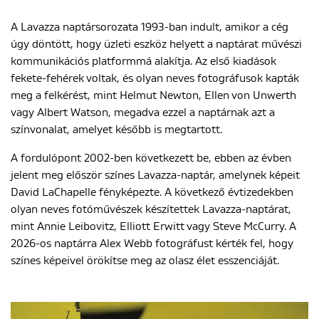
A Lavazza naptársorozata 1993-ban indult, amikor a cég
úgy döntött, hogy üzleti eszköz helyett a naptárat művészi
ENGLISH
kommunikációs platformmá alakítja. Az első kiadások
fekete-fehérek voltak, és olyan neves fotográfusok kapták
meg a felkérést, mint Helmut Newton, Ellen von Unwerth
vagy Albert Watson, megadva ezzel a naptárnak azt a
színvonalat, amelyet később is megtartott.
A fordulópont 2002-ben következett be, ebben az évben
jelent meg először színes Lavazza-naptár, amelynek képeit
David LaChapelle fényképezte. A következő évtizedekben
olyan neves fotóművészek készítettek Lavazza-naptárat,
mint Annie Leibovitz, Elliott Erwitt vagy Steve McCurry. A
2026-os naptárra Alex Webb fotográfust kérték fel, hogy
színes képeivel örökítse meg az olasz élet esszenciáját.