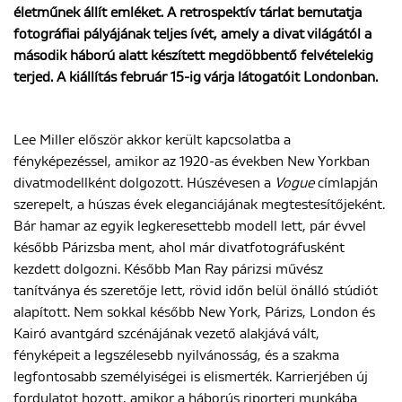
életműnek állít emléket. A retrospektív tárlat bemutatja
fotográfiai pályájának teljes ívét, amely a divat világától a
második háború alatt készített megdöbbentő felvételekig
ENGLISH
terjed. A kiállítás február 15-ig várja látogatóit Londonban.
Lee Miller először akkor került kapcsolatba a
fényképezéssel, amikor az 1920-as években New Yorkban
divatmodellként dolgozott. Húszévesen a
Vogue
címlapján
szerepelt, a húszas évek eleganciájának megtestesítőjeként.
Bár hamar az egyik legkeresettebb modell lett, pár évvel
később Párizsba ment, ahol már divatfotográfusként
kezdett dolgozni. Később Man Ray párizsi művész
tanítványa és szeretője lett, rövid időn belül önálló stúdiót
alapított. Nem sokkal később New York, Párizs, London és
Kairó avantgárd szcénájának vezető alakjává vált,
fényképeit a legszélesebb nyilvánosság, és a szakma
legfontosabb személyiségei is elismerték. Karrierjében új
fordulatot hozott, amikor a háborús riporteri munkába