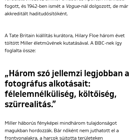
fogott, és 1942-ben ismét a
Vogue
-nál dolgozott, de már
akkreditált haditudósítóként.
A Tate Britain kiállítás kurátora, Hilary Floe három évet
töltött Miller életművének kutatásával. A BBC-nek így
foglalta össze:
„Három szó jellemzi legjobban a
fotográfus alkotásait:
félelemnélküliség, költőiség,
szürrealitás.”
Miller háborús fényképei mindhárom tulajdonságot
magukban hordozzák. Bár nőként nem juthatott el a
frontvonalakra, a harcok sújtotta területeken