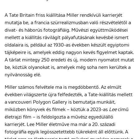
A Tate Britain friss kiállítása Miller rendkívüli karrierjét
mutatja be, a francia szürrealizmusban való részvételétől a
divat- és háborús fotográfiáig. Művészi együttműködései
mellett a kiállítás rávilágít pályafutásának kevésbé ismert
oldalaira is, például az 1930-as években készült egyiptomi
tájképeire is, amelyek eddig nagyon kevés figyelmet kaptak.
A tárlat mintegy 250 eredeti és új, modern nyomatot mutat
be, köztük olyanokat is, amelyek még soha nem kerültek a
nyilvánosság elé.
Miller számos felvétele ma is megdöbbentő. Az elmúlt
években világszerte újra felfedezték, a Tate-kiállítás mellett
a vancouveri Polygon Gallery is bemutatja munkáit,
miközben könyvek és filmek – köztük a 2023-as
Lee
című
életrajzi film – is feldolgozta a művész egyedülálló
karrierjét. Lee Miller életműve ma már a 20. századi
fotográfia egyik legösszetettebb tükreként áll előttünk. A