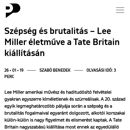
Hírek
Szépség és brutalitás – Lee
Miller életműve a Tate Britain
Galéria
kiállításán
Interjú
26 • 01 • 19
SZABÓ BENEDEK
OLVASÁSI IDŐ: 3
Esszé
PERC
Blog
Lee Miller amerikai művész és haditudósító felvételei
gyakran egyszerre kíméletlenek és szürreálisak. A 20. század
egyik legmeghatározóbb pályája során a szépség és a
Rólunk
brutalitás fogalmaival egyaránt dolgozott, alkotói korszakai
külön-külön is nagy figyelmet és elismerést kaptak. A Tate
Britain nagyszabású kiállítása most ennek az egyedülálló