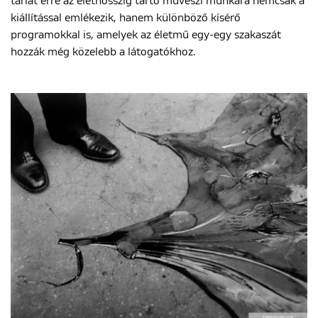
tárlat erre az élethosszig tartó művészi munkára nemcsak a
kiállítással emlékezik, hanem különböző kísérő
programokkal is, amelyek az életmű egy-egy szakaszát
hozzák még közelebb a látogatókhoz.