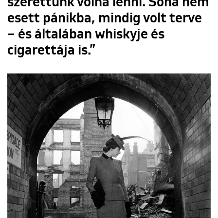
szerettünk volna lenni. Soha nem
esett pánikba, mindig volt terve
– és általában whiskyje és
cigarettája is.”