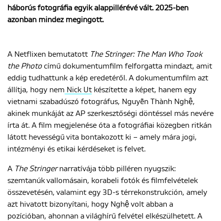
háborús fotográfia egyik alappillérévé vált. 2025-ben
azonban mindez megingott.
ENGLISH
A Netflixen bemutatott
The Stringer: The Man Who Took
the Photo
című dokumentumfilm felforgatta mindazt, amit
eddig tudhattunk a kép eredetéről. A dokumentumfilm azt
állítja, hogy nem
Nick Ut
készítette a képet, hanem egy
vietnami szabadúszó fotográfus, Nguyễn Thành Nghệ,
akinek munkáját az AP szerkesztőségi döntéssel más nevére
írta át. A film megjelenése óta a fotográfiai közegben ritkán
látott hevességű vita bontakozott ki – amely mára jogi,
intézményi és etikai kérdéseket is felvet.
A
The Stringer
narratívája több pilléren nyugszik:
szemtanúk vallomásain, korabeli fotók és filmfelvételek
összevetésén, valamint egy 3D-s térrekonstrukción, amely
azt hivatott bizonyítani, hogy Nghệ volt abban a
pozícióban, ahonnan a világhírű felvétel elkészülhetett. A