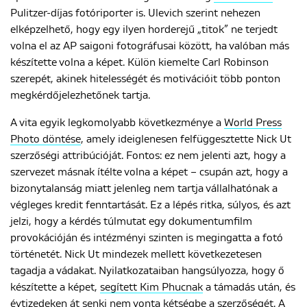
Pulitzer-díjas fotóriporter is. Ulevich szerint nehezen
elképzelhető, hogy egy ilyen horderejű „titok” ne terjedt
volna el az AP saigoni fotográfusai között, ha valóban más
készítette volna a képet. Külön kiemelte Carl Robinson
szerepét, akinek hitelességét és motivációit több ponton
megkérdőjelezhetőnek tartja.
A vita egyik legkomolyabb következménye a
World Press
Photo döntése
, amely ideiglenesen felfüggesztette Nick Ut
szerzőségi attribúcióját. Fontos: ez nem jelenti azt, hogy a
szervezet másnak ítélte volna a képet – csupán azt, hogy a
bizonytalanság miatt jelenleg nem tartja vállalhatónak a
végleges kredit fenntartását. Ez a lépés ritka, súlyos, és azt
jelzi, hogy a kérdés túlmutat egy dokumentumfilm
provokációján és intézményi szinten is megingatta a fotó
történetét. Nick Ut mindezek mellett következetesen
tagadja a vádakat. Nyilatkozataiban hangsúlyozza, hogy ő
készítette a képet,
segített Kim Phucnak
a támadás után, és
évtizedeken át senki nem vonta kétségbe a szerzőségét. A