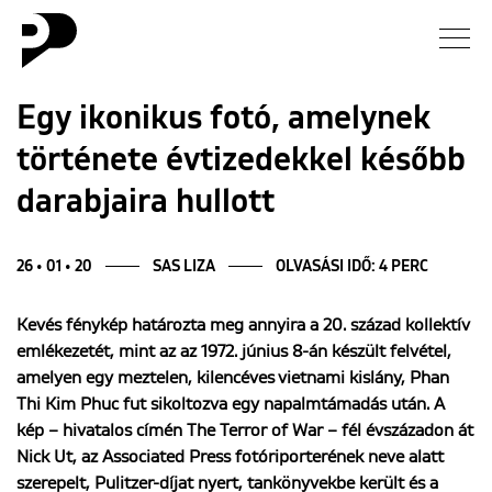
Hírek
Egy ikonikus fotó, amelynek
története évtizedekkel később
Galéria
darabjaira hullott
Interjú
26 • 01 • 20
SAS LIZA
OLVASÁSI IDŐ: 4 PERC
Esszé
Kevés fénykép határozta meg annyira a 20. század kollektív
Blog
emlékezetét, mint az az 1972. június 8-án készült felvétel,
amelyen egy meztelen, kilencéves vietnami kislány, Phan
Rólunk
Thi Kim Phuc fut sikoltozva egy napalmtámadás után. A
kép – hivatalos címén The Terror of War – fél évszázadon át
Nick Ut, az Associated Press fotóriporterének neve alatt
szerepelt, Pulitzer-díjat nyert, tankönyvekbe került és a