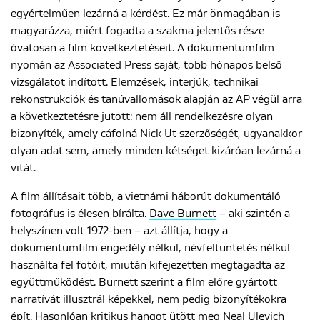
egyértelműen lezárná a kérdést. Ez már önmagában is
magyarázza, miért fogadta a szakma jelentős része
óvatosan a film következtetéseit. A dokumentumfilm
nyomán az Associated Press saját, több hónapos belső
vizsgálatot indított. Elemzések, interjúk, technikai
rekonstrukciók és tanúvallomások alapján az AP végül arra
a következtetésre jutott: nem áll rendelkezésre olyan
bizonyíték, amely cáfolná Nick Ut szerzőségét, ugyanakkor
olyan adat sem, amely minden kétséget kizáróan lezárná a
vitát.
A film állításait több, a vietnámi háborút dokumentáló
fotográfus is élesen bírálta.
Dave Burnett
– aki szintén a
helyszínen volt 1972-ben – azt állítja, hogy a
dokumentumfilm engedély nélkül, névfeltüntetés nélkül
használta fel fotóit, miután kifejezetten megtagadta az
együttműködést. Burnett szerint a film előre gyártott
narratívát illusztrál képekkel, nem pedig bizonyítékokra
épít. Hasonlóan kritikus hangot ütött meg
Neal Ulevich