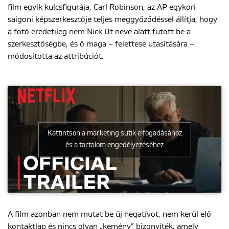
film egyik kulcsfigurája, Carl Robinson, az AP egykori
saigoni képszerkesztője teljes meggyőződéssel állítja, hogy
a fotó eredetileg nem Nick Ut neve alatt futott be a
szerkesztőségbe, és ő maga – felettese utasítására –
módosította az attribúciót.
Kattintson a marketing sütik elfogadásához
és a tartalom engedélyezéséhez
A film azonban nem mutat be új negatívot, nem kerül elő
kontaktlap és nincs olyan „kemény” bizonyíték, amely