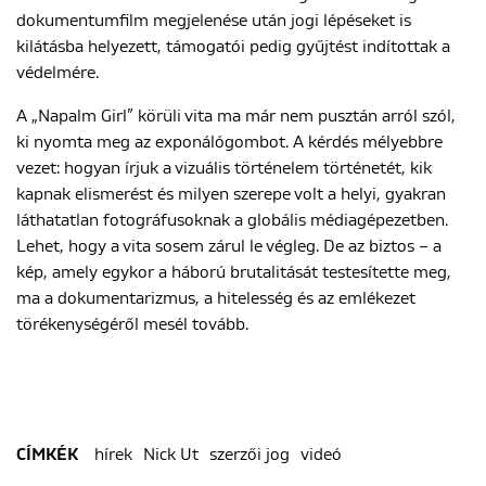
dokumentumfilm megjelenése után jogi lépéseket is
kilátásba helyezett, támogatói pedig gyűjtést indítottak a
védelmére.
A „Napalm Girl” körüli vita ma már nem pusztán arról szól,
ki nyomta meg az exponálógombot. A kérdés mélyebbre
vezet: hogyan írjuk a vizuális történelem történetét, kik
kapnak elismerést és milyen szerepe volt a helyi, gyakran
láthatatlan fotográfusoknak a globális médiagépezetben.
Lehet, hogy a vita sosem zárul le végleg. De az biztos – a
kép, amely egykor a háború brutalitását testesítette meg,
ma a dokumentarizmus, a hitelesség és az emlékezet
törékenységéről mesél tovább.
hírek
Nick Ut
szerzői jog
videó
CÍMKÉK