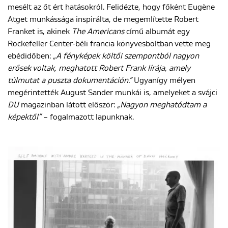
mesélt az őt ért hatásokról. Felidézte, hogy főként Eugène
Atget munkássága inspirálta, de megemlítette Robert
Franket is, akinek
The Americans
című albumát egy
Rockefeller Center-béli francia könyvesboltban vette meg
ebédidőben:
„A fényképek költői szempontból nagyon
erősek voltak, meghatott Robert Frank lírája, amely
túlmutat a puszta dokumentáción.”
Ugyanígy mélyen
megérintették August Sander munkái is, amelyeket a svájci
DU
magazinban látott először:
„Nagyon meghatódtam a
képektől”
– fogalmazott lapunknak.