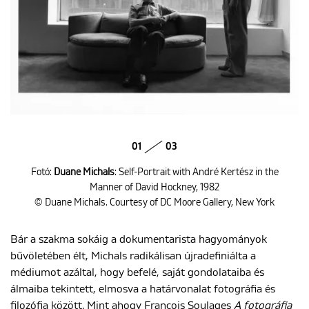
01
03
Fotó:
Duane Michals
: Self-Portrait with André Kertész in the
Manner of David Hockney, 1982
© Duane Michals. Courtesy of DC Moore Gallery, New York
Bár a szakma sokáig a dokumentarista hagyományok
bűvöletében élt, Michals radikálisan újradefiniálta a
médiumot azáltal, hogy befelé, saját gondolataiba és
álmaiba tekintett, elmosva a határvonalat fotográfia és
filozófia között. Mint ahogy Francois Soulages
A fotográfia