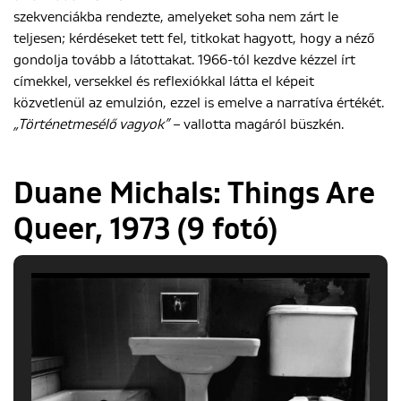
szekvenciákba rendezte, amelyeket soha nem zárt le
teljesen; kérdéseket tett fel, titkokat hagyott, hogy a néző
gondolja tovább a látottakat. 1966-tól kezdve kézzel írt
címekkel, versekkel és reflexiókkal látta el képeit
közvetlenül az emulzión, ezzel is emelve a narratíva értékét.
„Történetmesélő vagyok”
– vallotta magáról büszkén.
Duane Michals: Things Are
Queer, 1973 (9 fotó)