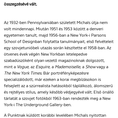
összegzésévé vált.
ENGLISH
Az 1932-ben Pennsylvaniában született Michals útja nem
volt mindennapi. Miután 1951 és 1953 között a denveri
egyetemen tanult, majd 1956-ban a New York-i Parsons
School of Designban folytatta tanulmányait, első felvételeit
egy szovjetunióbeli utazás során készítette el 1958-ban. Az
ötvenes évek végén New Yorkban letelepedve
szabadúszóként olyan vezető magazinoknak dolgozott,
mint a
Vogue
, az
Esquire
, a
Mademoiselle
, a
Show
vagy a
The New York Times
. Bár portréfényképezésre
specializálódott, már ezeken a korai megbízásokon is
felsejlett az a szürrealista hatásokból táplálkozó, álomszerű
és rejtélyes stílus, amely később védjegyévé vált. Első önálló
tárlatát a szovjet fotókból 1963-ban rendezték meg a New
York-i The Underground Gallery-ben.
A Punktnak küldött korábbi levelében Michals nyitottan