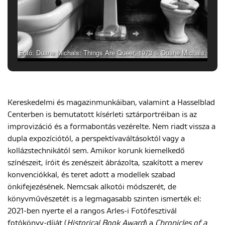
Fotó: Duane Michals: Things Are Queer, 1973 © Duane Michals.
Courtesy of DC Moore Gallery, New York
Kereskedelmi és magazinmunkáiban, valamint a Hasselblad
Centerben is bemutatott kísérleti sztárportréiban is az
improvizáció és a formabontás vezérelte. Nem riadt vissza a
dupla expozíciótól, a perspektívaváltásoktól vagy a
kollázstechnikától sem. Amikor korunk kiemelkedő
színészeit, íróit és zenészeit ábrázolta, szakított a merev
konvenciókkal, és teret adott a modellek szabad
önkifejezésének. Nemcsak alkotói módszerét, de
könyvművészetét is a legmagasabb szinten ismerték el:
2021-ben nyerte el a rangos Arles-i Fotófesztivál
fotókönyv-díját (
Historical Book Award
) a
Chronicles of a