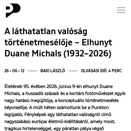
Hírek
A láthatatlan valóság
történetmesélője – Elhunyt
Galéria
Duane Michals (1932–2026)
Interjú
26 • 06 • 12
BAKI LÁSZLÓ
OLVASÁSI IDŐ: 4 PERC
Esszé
Életének 95. évében 2026. június 9-én elhunyt Duane
Blog
Michals, a huszadik századi és a kortárs fotóművészet egyik
nagy hatású megújítója, a konceptuális történetmesélés
Rólunk
képviselője. A múlt héten számoltunk be a Punkton
legújabb, Fényképek egy láthatatlan valóságról című
nagyszabású európai életmű-kiállításáról, amely most,
tragikus hirtelenséggel, egy páratlan pálya végső