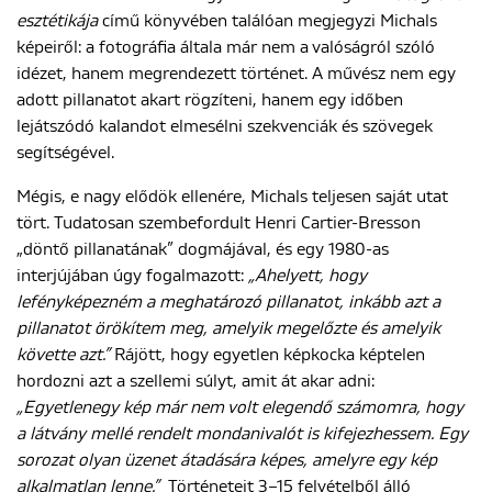
esztétikája
című könyvében találóan megjegyzi Michals
képeiről: a fotográfia általa már nem a valóságról szóló
idézet, hanem megrendezett történet. A művész nem egy
adott pillanatot akart rögzíteni, hanem egy időben
lejátszódó kalandot elmesélni szekvenciák és szövegek
segítségével.
Mégis, e nagy elődök ellenére, Michals teljesen saját utat
tört. Tudatosan szembefordult Henri Cartier-Bresson
„döntő pillanatának” dogmájával, és egy 1980-as
interjújában úgy fogalmazott:
„Ahelyett, hogy
lefényképezném a meghatározó pillanatot, inkább azt a
pillanatot örökítem meg, amelyik megelőzte és amelyik
követte azt.”
Rájött, hogy egyetlen képkocka képtelen
hordozni azt a szellemi súlyt, amit át akar adni:
„Egyetlenegy kép már nem volt elegendő számomra, hogy
a látvány mellé rendelt mondanivalót is kifejezhessem. Egy
sorozat olyan üzenet átadására képes, amelyre egy kép
alkalmatlan lenne.”
Történeteit 3–15 felvételből álló