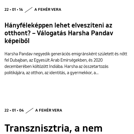
22 • 01 • 14
A FEHÉR VERA
Hányféleképpen lehet elveszíteni az
otthont? – Válogatás Harsha Pandav
képeiből
Harsha Pandav negyedik generációs emigránsként született és nőtt
fel Dubajban, az Egyesült Arab Emírségekben, és 2020
decemberében költözött Indiába. Harsha az összetartozás
politikájára, az otthon, az identitás, a gyermekkor, a…
22 • 01 • 04
A FEHÉR VERA
Transznisztria, a nem