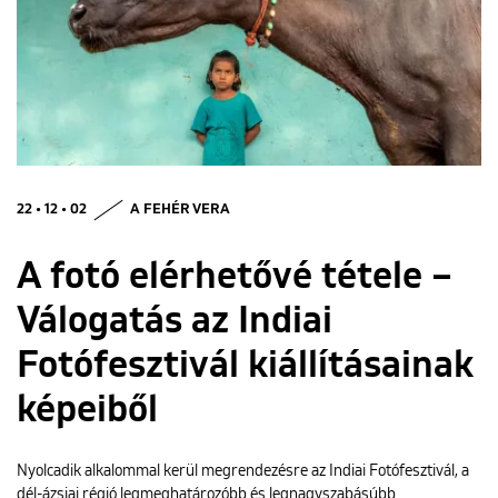
ENGLISH
22 • 12 • 02
A FEHÉR VERA
A fotó elérhetővé tétele –
Válogatás az Indiai
Fotófesztivál kiállításainak
képeiből
Nyolcadik alkalommal kerül megrendezésre az Indiai Fotófesztivál, a
dél-ázsiai régió legmeghatározóbb és legnagyszabásúbb