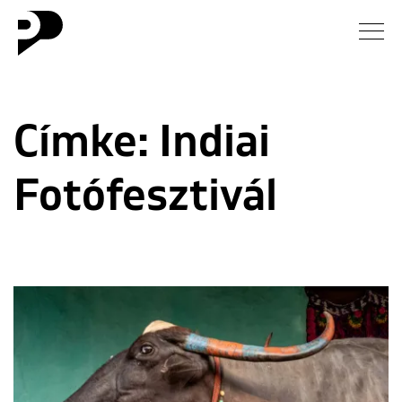
Hírek
Címke:
Indiai
Galéria
Fotófesztivál
Interjú
Esszé
Blog
Rólunk