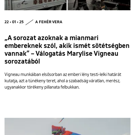
22 • 01 • 25
A FEHÉR VERA
„A sorozat azoknak a mianmari
embereknek szól, akik ismét sötétségben
vannak” – Válogatás Marylise Vigneau
sorozatából
Vigneau munkáiban elsősorban az emberi lény testi-lelki határát
kutatja, azt a tünékeny teret, ahol a szabadság váratlan, merész,
ugyanakkor törékeny pillanata felbukkan.