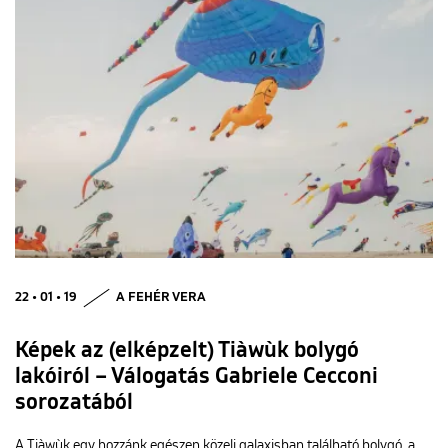
22 • 01 • 19
A FEHÉR VERA
Képek az (elképzelt) Tiàwùk bolygó
lakóiról – Válogatás Gabriele Cecconi
sorozatából
A Tiàwùk egy hozzánk egészen közeli galaxisban található bolygó, a