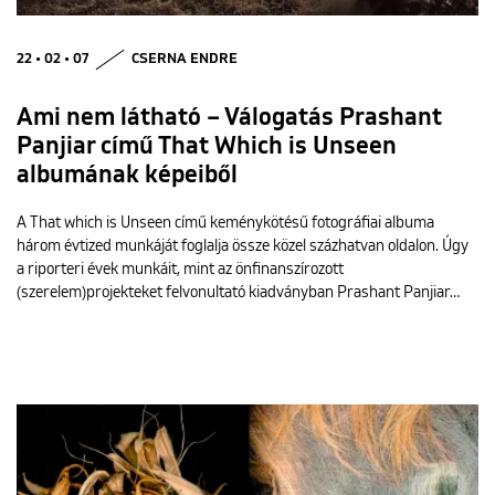
22 • 02 • 07
CSERNA ENDRE
Ami nem látható – Válogatás Prashant
Panjiar című That Which is Unseen
albumának képeiből
A That which is Unseen című keménykötésű fotográfiai albuma
három évtized munkáját foglalja össze közel százhatvan oldalon. Úgy
a riporteri évek munkáit, mint az önfinanszírozott
(szerelem)projekteket felvonultató kiadványban Prashant Panjiar…