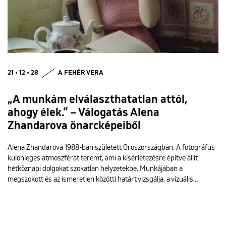
21 • 12 • 28
A FEHÉR VERA
„A munkám elválaszthatatlan attól,
ahogy élek.” – Válogatás Alena
Zhandarova önarcképeiből
Alena Zhandarova 1988-ban született Oroszországban. A fotográfus
különleges atmoszférát teremt, ami a kísérletezésre építve állít
hétköznapi dolgokat szokatlan helyzetekbe. Munkájában a
megszokott és az ismeretlen közötti határt vizsgálja, a vizuális…