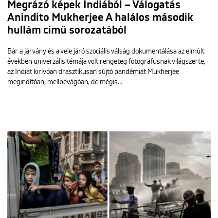
Megrázó képek Indiából – Válogatás
Anindito Mukherjee A halálos második
hullám című sorozatából
Bár a járvány és a vele járó szociális válság dokumentálása az elmúlt
években univerzális témája volt rengeteg fotográfusnak világszerte,
az Indiát kirívóan drasztikusan sújtó pandémiát Mukherjee
megindítóan, mellbevágóan, de mégis…