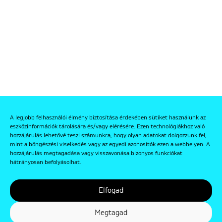
A legjobb felhasználói élmény biztosítása érdekében sütiket használunk az
eszközinformációk tárolására és/vagy elérésére. Ezen technológiákhoz való
hozzájárulás lehetővé teszi számunkra, hogy olyan adatokat dolgozzunk fel,
mint a böngészési viselkedés vagy az egyedi azonosítók ezen a webhelyen. A
hozzájárulás megtagadása vagy visszavonása bizonyos funkciókat
hátrányosan befolyásolhat.
Elfogad
Megtagad