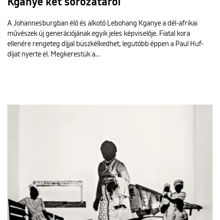
Kganye két sorozatáról
A Johannesburgban élő és alkotó Lebohang Kganye a dél-afrikai
művészek új generációjának egyik jeles képviselője. Fiatal kora
ellenére rengeteg díjjal büszkélkedhet, legutóbb éppen a Paul Huf-
díjat nyerte el. Megkerestük a…