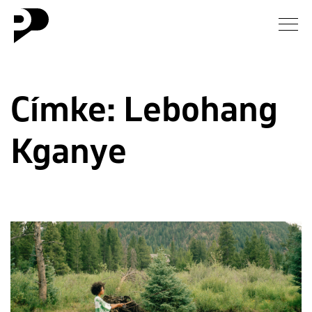
Hírek
Címke:
Lebohang
Galéria
Kganye
Interjú
Esszé
Blog
Rólunk