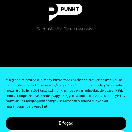
© Punkt 2019. Minden jog védve.
Rólunk
A legjobb felhasználói élmény biztosítása érdekében sütiket használunk az
Kapcsolat
eszközinformációk tárolására és/vagy elérésére. Ezen technológiákhoz való
hozzájárulás lehetővé teszi számunkra, hogy olyan adatokat dolgozzunk fel,
Adatkezelési és Adatvédelmi Szabályzat
mint a böngészési viselkedés vagy az egyedi azonosítók ezen a webhelyen. A
hozzájárulás megtagadása vagy visszavonása bizonyos funkciókat
hátrányosan befolyásolhat.
Elfogad