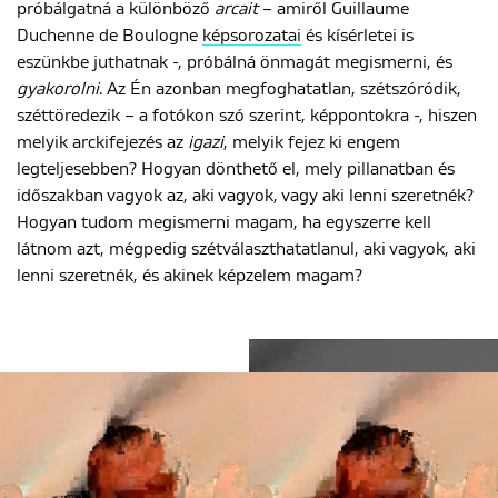
próbálgatná a különböző
arcait
– amiről Guillaume
Duchenne de Boulogne
képsorozatai
és kísérletei is
eszünkbe juthatnak -, próbálná önmagát megismerni, és
gyakorolni
. Az Én azonban megfoghatatlan, szétszóródik,
széttöredezik – a fotókon szó szerint, képpontokra -, hiszen
melyik arckifejezés az
igazi
, melyik fejez ki engem
legteljesebben? Hogyan dönthető el, mely pillanatban és
időszakban vagyok az, aki vagyok, vagy aki lenni szeretnék?
Hogyan tudom megismerni magam, ha egyszerre kell
látnom azt, mégpedig szétválaszthatatlanul, aki vagyok, aki
lenni szeretnék, és akinek képzelem magam?