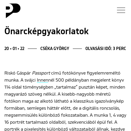
Hírek
Önarcképgyakorlatok
Galéria
20 • 01 • 22
CSÉKA GYÖRGY
OLVASÁSI IDŐ: 3 PERC
Interjú
Riskó Gáspár
Passport
című fotókönyve figyelemreméltó
Esszé
munka. A svájci
Innen
nél 500 példányban megjelent könyv
114 oldal töménységben „tartalmaz” pusztán képet, minden
Blog
magyarázó szöveg nélkül. A kisebb-nagyobb méretű
fotókon maga az alkotó látható a klasszikus igazolványkép
Rólunk
formában, semleges háttér előtt, de a digitális roncsolás,
megsemmisülés különböző fokozataiban. A munka 1, 4 vagy
16 portrét tartalmazó oldalból, szekvenciából épül fel. A
portrék a pixelesítés különböző változataiból állnak, kezdve