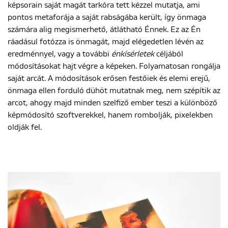
képsorain saját magát tarkóra tett kézzel mutatja, ami
pontos metaforája a saját rabságába került, így önmaga
számára alig megismerhető, átlátható Énnek. Ez az Én
ráadásul fotózza is önmagát, majd elégedetlen lévén az
eredménnyel, vagy a további
énkísérletek
céljából
módosításokat hajt végre a képeken. Folyamatosan rongálja
saját arcát. A módosítások erősen festőiek és elemi erejű,
önmaga ellen forduló dühöt mutatnak meg, nem szépítik az
arcot, ahogy majd minden szelfiző ember teszi a különböző
képmódosító szoftverekkel, hanem rombolják, pixelekben
oldják fel.