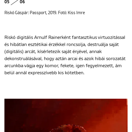
05
06
Riskó Gáspár: Passport, 2019. Fotó: Kiss Imre
Riskó digitális Arnulf Rainerként fantasztikus virtuozitással
és hibátlan esztétikai érzékkel roncsolja, destruálja saját
(digitális) arcát, kísérletezik saját énjével, annak
dekonstruálásával, hogy aztán arcai és azok hibái sorozatát
arcunkba vágja egy komor, fekete, igen fegyelmezett, ám
belül annál expresszívebb kis kötetben.