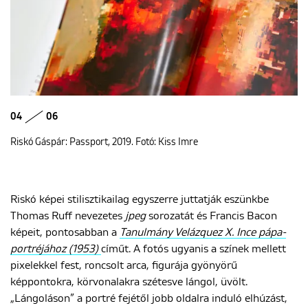
04
06
Riskó Gáspár: Passport, 2019. Fotó: Kiss Imre
Riskó képei stilisztikailag egyszerre juttatják eszünkbe
Thomas Ruff nevezetes
jpeg
sorozatát és Francis Bacon
képeit, pontosabban a
Tanulmány Velázquez X. Ince pápa-
portréjához (1953)
címűt. A fotós ugyanis a színek mellett
pixelekkel fest, roncsolt arca, figurája gyönyörű
képpontokra, körvonalakra szétesve lángol, üvölt.
„Lángoláson” a portré fejétől jobb oldalra induló elhúzást,