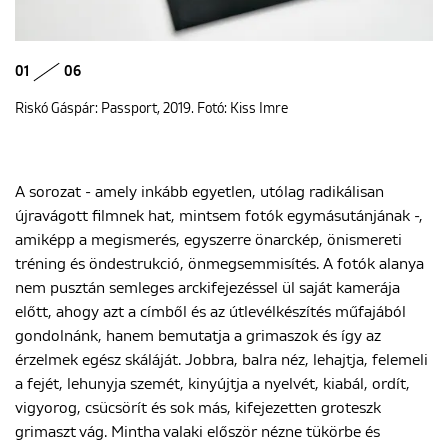
01
06
Riskó Gáspár: Passport, 2019. Fotó: Kiss Imre
A sorozat - amely inkább egyetlen, utólag radikálisan
újravágott filmnek hat, mintsem fotók egymásutánjának -,
amiképp a megismerés, egyszerre önarckép, önismereti
tréning és öndestrukció, önmegsemmisítés. A fotók alanya
nem pusztán semleges arckifejezéssel ül saját kamerája
előtt, ahogy azt a címből és az útlevélkészítés műfajából
gondolnánk, hanem bemutatja a grimaszok és így az
érzelmek egész skáláját. Jobbra, balra néz, lehajtja, felemeli
a fejét, lehunyja szemét, kinyújtja a nyelvét, kiabál, ordít,
vigyorog, csücsörít és sok más, kifejezetten groteszk
grimaszt vág. Mintha valaki először nézne tükörbe és