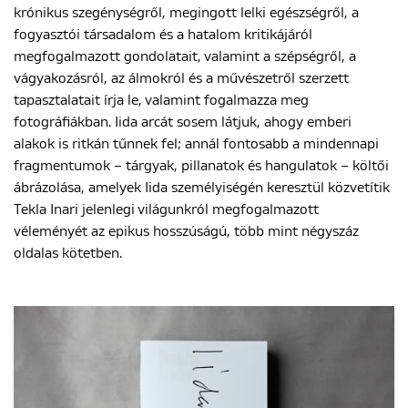
krónikus szegénységről, megingott lelki egészségről, a
fogyasztói társadalom és a hatalom kritikájáról
megfogalmazott gondolatait, valamint a szépségről, a
vágyakozásról, az álmokról és a művészetről szerzett
tapasztalatait írja le, valamint fogalmazza meg
fotográfiákban. Iida arcát sosem látjuk, ahogy emberi
alakok is ritkán tűnnek fel; annál fontosabb a mindennapi
fragmentumok – tárgyak, pillanatok és hangulatok – költői
ábrázolása, amelyek Iida személyiségén keresztül közvetítik
Tekla Inari jelenlegi világunkról megfogalmazott
véleményét az epikus hosszúságú, több mint négyszáz
oldalas kötetben.