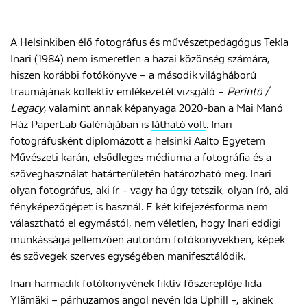
A Helsinkiben élő fotográfus és művészetpedagógus Tekla
ENGLISH
Inari (1984) nem ismeretlen a hazai közönség számára,
hiszen korábbi fotókönyve – a második világháború
traumájának kollektív emlékezetét vizsgáló –
Perintö /
Legacy
, valamint annak képanyaga 2020-ban a Mai Manó
Ház PaperLab Galériájában is
látható volt
. Inari
fotográfusként diplomázott a helsinki Aalto Egyetem
Művészeti karán, elsődleges médiuma a fotográfia és a
szöveghasználat határterületén határozható meg. Inari
olyan fotográfus, aki ír – vagy ha úgy tetszik, olyan író, aki
fényképezőgépet is használ. E két kifejezésforma nem
választható el egymástól, nem véletlen, hogy Inari eddigi
munkássága jellemzően autonóm fotókönyvekben, képek
és szövegek szerves egységében manifesztálódik.
Inari harmadik fotókönyvének fiktív főszereplője Iida
Ylämäki – párhuzamos angol nevén Ida Uphill –, akinek