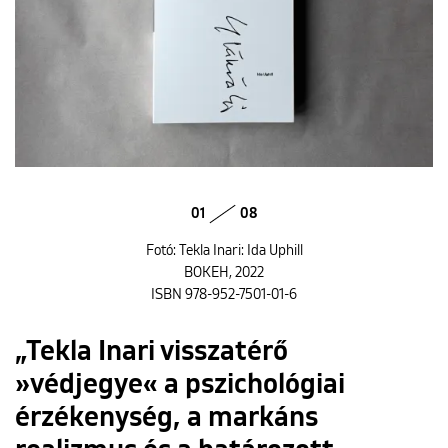
01
08
Fotó: Tekla Inari: Ida Uphill
BOKEH, 2022
ISBN 978-952-7501-01-6
„Tekla Inari visszatérő
»védjegye« a pszichológiai
érzékenység, a markáns