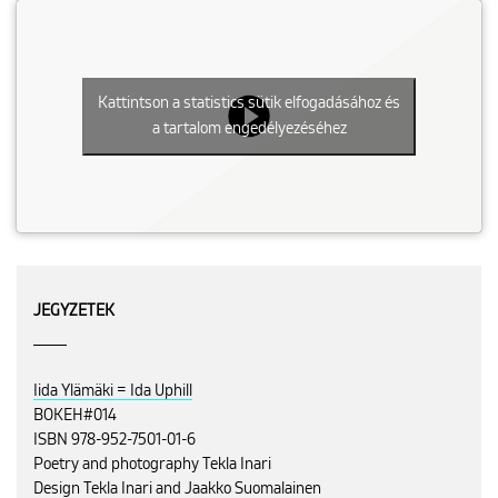
Kattintson a statistics sütik elfogadásához és
a tartalom engedélyezéséhez
JEGYZETEK
Iida Ylämäki = Ida Uphill
BOKEH#014
ISBN 978-952-7501-01-6
Poetry and photography Tekla Inari
Design Tekla Inari and Jaakko Suomalainen