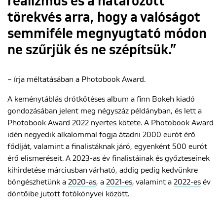
realizmus és a határozott
törekvés arra, hogy a valóságot
semmiféle megnyugtató módon
ne szűrjük és ne szépítsük.”
– írja méltatásában a Photobook Award.
A keménytáblás drótkötéses album a finn Bokeh kiadó
gondozásában jelent meg négyszáz példányban, és lett a
Photobook Award 2022 nyertes kötete. A Photobook Award
idén negyedik alkalommal fogja átadni 2000 eurót érő
fődíját, valamint a finalistáknak járó, egyenként 500 eurót
érő elismeréseit. A 2023-as év finalistáinak és győzteseinek
kihirdetése márciusban várható, addig pedig kedvünkre
böngészhetünk a
2020-as
, a
2021-es
, valamint a
2022-es
év
döntőibe jutott fotókönyvei között.