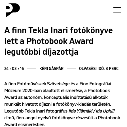
Hírek
A finn Tekla Inari fotókönyve
lett a Photobook Award
Galéria
legutóbbi díjazottja
Interjú
24 • 03 • 16
KÉRI GÁSPÁR
OLVASÁSI IDŐ: 3 PERC
Esszé
A finn Fotóművészek Szövetsége és a Finn Fotográfiai
Blog
Múzeum 2020-ban alapított elismerése, a Photobook
Award az autonóm, konceptuális indíttatású alkotók
Rólunk
munkáit hivatott díjazni a fotókönyv-kiadás területén.
Legutóbb Tekla Inari fotográfus
Iida Ylämäki / Ida Uphill
című, finn-angol nyelvű fotókönyve részesült a
Photobook
Award
elismerésben.