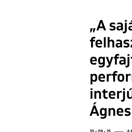
„A saj
felhas
egyfaj
perfo
interj
Ágnes
20 • 09 • 25
A 