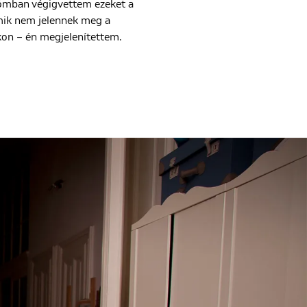
iómban végigvettem ezeket a
mik nem jelennek meg a
kon – én megjelenítettem.