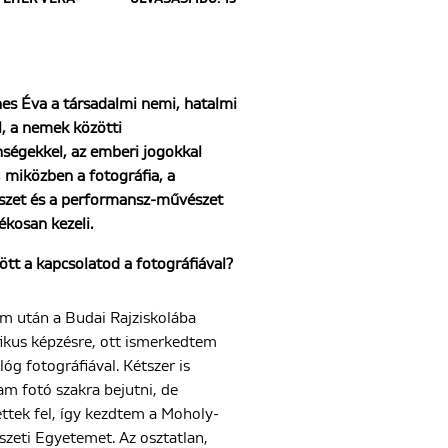
es Éva a társadalmi nemi, hatalmi
, a nemek közötti
nségekkel, az emberi jogokkal
, miközben a fotográfia, a
zet és a performansz-művészet
tékosan kezeli.
tt a kapcsolatod a fotográfiával?
m után a Budai Rajziskolába
fikus képzésre, ott ismerkedtem
óg fotográfiával. Kétszer is
m fotó szakra bejutni, de
ettek fel, így kezdtem a Moholy-
zeti Egyetemet. Az osztatlan,