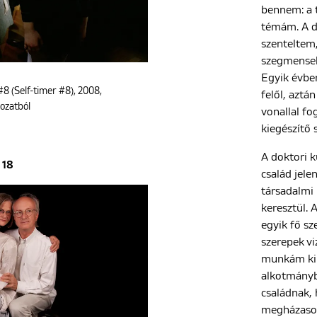
bennem: a 
témám. A d
szenteltem
szegmensek
Egyik évbe
8 (Self-timer #8), 2008,
felől, aztán
rozatból
vonallal f
kiegészítő
A doktori 
18
család jele
társadalmi 
keresztül. 
egyik fő sz
szerepek vi
munkám kii
alkotmányb
családnak, 
megházasod