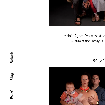
Molnár Ágnes Éva: A család 
Album of the Family - U
Rólunk
04
Blog
Esszé