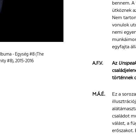
bennem. A 
ütköznek a
Nem tarto
vonulok ut
nemi egyen
munkáimon 
egyfajta áll
albuma - Egység #8 (The
nity #8), 2015-2016
A.F.V.
Az
Unspeak
családjele
történnek 
M.Á.É.
Ez a soroza
illusztráci
alátámasztá
családot m
válást, a f
erőszakot. 