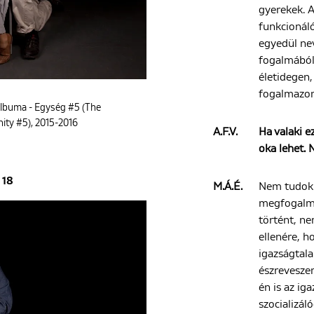
gyerekek. 
funkcionál
egyedül nev
fogalmából
életidegen,
fogalmazo
albuma - Egység #5 (The
nity #5), 2015-2016
A.F.V.
Ha valaki e
oka lehet. 
18
M.Á.É.
Nem tudok 
megfogalma
történt, n
ellenére, h
igazságtal
észrevesz
én is az i
szocializál