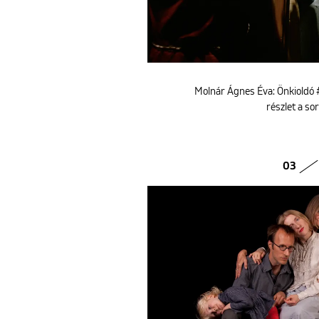
Molnár Ágnes Éva: Önkioldó #
részlet a so
03