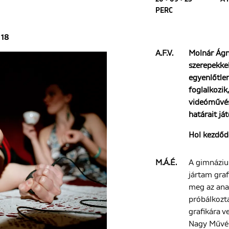
PERC
18
A.F.V.
Molnár Ágn
szerepekkel
egyenlőtle
foglalkozik
videóművés
határait já
Hol kezdődö
M.Á.É.
A gimnáziu
jártam gra
meg az anal
próbálkozta
grafikára v
Nagy Művés