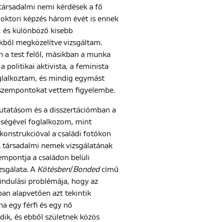
társadalmi nemi kérdések a fő
oktori képzés három évét is ennek
, és különböző kisebb
ből megközelítve vizsgáltam.
n a test felől, másikban a munka
 a politikai aktivista, a feminista
oglalkoztam, és mindig egymást
 szempontokat vettem figyelembe.
kutatásom és a disszertációmban a
nségével foglalkozom, mint
konstrukcióval a családi fotókon
A társadalmi nemek vizsgálatának
empontja a családon belüli
zsgálata. A
Kötésben
/
Bonded
című
ndulási problémája, hogy az
an alapvetően azt tekintik
ha egy férfi és egy nő
ik, és ebből születnek közös