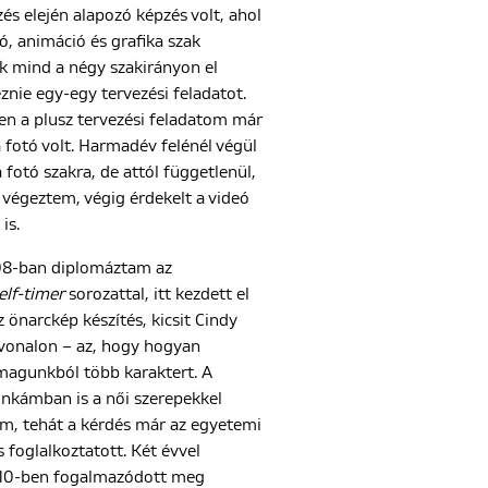
és elején alapozó képzés volt, ahol
tó, animáció és grafika szak
k mind a négy szakirányon el
eznie egy-egy tervezési feladatot.
n a plusz tervezési feladatom már
a fotó volt. Harmadév felénél végül
 fotó szakra, de attól függetlenül,
végeztem, végig érdekelt a videó
is.
8-ban diplomáztam az
elf-timer
sorozattal, itt kezdett el
z önarckép készítés, kicsit Cindy
vonalon – az, hogy hogyan
 magunkból több karaktert. A
kámban is a női szerepekkel
am, tehát a kérdés már az egyetemi
s foglalkoztatott. Két évvel
10-ben fogalmazódott meg