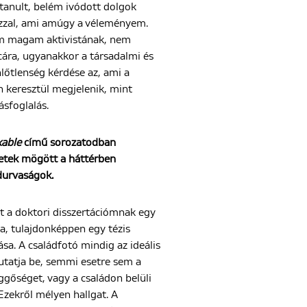
tanult, belém ivódott dolgok
zzal, ami amúgy a véleményem.
m magam aktivistának, nem
cára, ugyanakkor a társadalmi és
lőtlenség kérdése az, ami a
keresztül megjelenik, mint
ásfoglalás.
able
című sorozatodban
netek mögött a háttérben
durvaságok.
t a doktori disszertációmnak egy
ója, tulajdonképpen egy tézis
sa. A családfotó mindig az ideális
utatja be, semmi esetre sem a
üggőséget, vagy a családon belüli
Ezekről mélyen hallgat. A