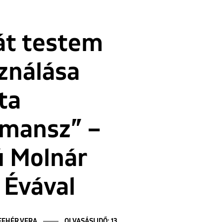
át testem
ználása
ta
rmansz” –
ú Molnár
 Évával
FEHÉR VERA
OLVASÁSI IDŐ: 13