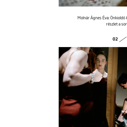
Molnár Ágnes Éva: Önkioldó #
részlet a so
02