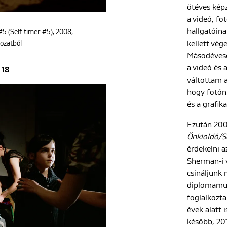
ötéves képz
a videó, fo
hallgatóina
5 (Self-timer #5), 2008,
kellett vég
rozatból
Másodévese
a videó és 
18
váltottam a
hogy fotón 
és a grafika 
Ezután 200
Önkioldó/S
érdekelni a
Sherman-i 
csináljunk
diplomamun
foglalkozt
évek alatt i
később, 20