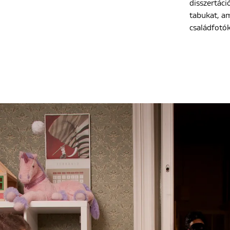
disszertác
tabukat, a
családfotó