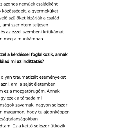
Az azonos neműek családként
ó közösségeit, a gyermeküket
elő szülőket kizárják a család
, ami szerintem teljesen
 és az ezzel szembeni kritikámat
m meg a munkámban.
zzel a kérdéssel foglalkozik, annak
Nálad mi az indíttatás?
olyan traumatizált eseményeket
zni, ami a saját életemben
em ez a mozgatórugóm. Annak
ogy ezek a társadalmi
anságok zavarnak, nagyon sokszor
em magamon, hogy tulajdonképpen
gazságtalanságokban
ódtam. Ez a kettő sokszor ütközik