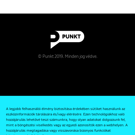
© Punkt 2019. Minden jog védve.
Rólunk
A legjobb felhasználói élmény biztosítása érdekében sütiket használunk az
Kapcsolat
eszközinformációk tárolására és/vagy elérésére. Ezen technológiákhoz való
hozzájárulás lehetővé teszi számunkra, hogy olyan adatokat dolgozzunk fel,
Adatkezelési és Adatvédelmi Szabályzat
mint a böngészési viselkedés vagy az egyedi azonosítók ezen a webhelyen. A
hozzájárulás megtagadása vagy visszavonása bizonyos funkciókat