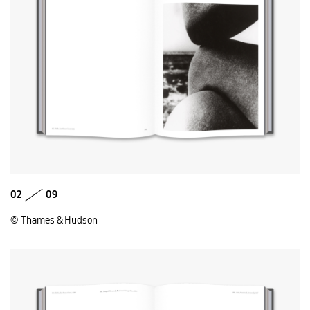
02
09
© Thames & Hudson