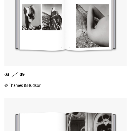
03
09
© Thames & Hudson