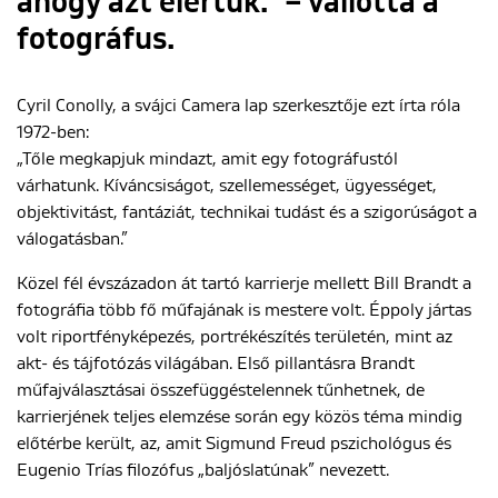
ahogy azt elértük.” – vallotta a
fotográfus.
Cyril Conolly, a svájci Camera lap szerkesztője ezt írta róla
1972-ben:
„Tőle megkapjuk mindazt, amit egy fotográfustól
várhatunk. Kíváncsiságot, szellemességet, ügyességet,
objektivitást, fantáziát, technikai tudást és a szigorúságot a
válogatásban.”
Közel fél évszázadon át tartó karrierje mellett Bill Brandt a
fotográfia több fő műfajának is mestere volt. Éppoly jártas
volt riportfényképezés, portrékészítés területén, mint az
akt- és tájfotózás világában. Első pillantásra Brandt
műfajválasztásai összefüggéstelennek tűnhetnek, de
karrierjének teljes elemzése során egy közös téma mindig
előtérbe került, az, amit Sigmund Freud pszichológus és
Eugenio Trías filozófus „baljóslatúnak” nevezett.