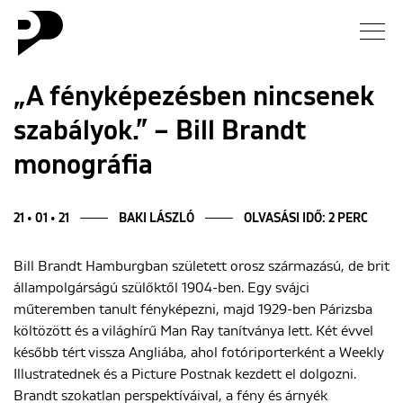
Hírek
„A fényképezésben nincsenek
szabályok.” – Bill Brandt
Galéria
monográfia
Interjú
21 • 01 • 21
BAKI LÁSZLÓ
OLVASÁSI IDŐ: 2 PERC
Esszé
Bill Brandt Hamburgban született orosz származású, de brit
Blog
állampolgárságú szülőktől 1904-ben. Egy svájci
műteremben tanult fényképezni, majd 1929-ben Párizsba
Rólunk
költözött és a világhírű Man Ray tanítványa lett. Két évvel
később tért vissza Angliába, ahol fotóriporterként a Weekly
Illustratednek és a Picture Postnak kezdett el dolgozni.
Brandt szokatlan perspektíváival, a fény és árnyék