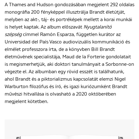
A Thames and Hudson gondozásában megjelent 292 oldalas
monográfia 200 fényképpel illusztrálja Brandt életútját,
melyben az akt-, táj- és portréképek mellett a korai munkái
is helyet kaptak. Az album előszavát
Nyugtalanító
szépség
címmel Ramón Esparza, független kurátor az
Universidad del País Vasco audiovizuális kommunikáció és
elmélet professzora írta, de a könyvben Bill Brandt
életművének specialistája, Maud de la Forterie gondolatait
is megismerhetjük, aki doktori tanulmányait a Sorbonne-on
végezte el. Az albumban egy rövid esszét is találhatunk,
ahol Brandt és a piktorializmus kapcsolatát elemzi Nigel
Warburton filozófus és író, és igazi kuriózumként Brandt
művészi hitvallása is olvasható a 2020 októberében
megjelent kötetben.