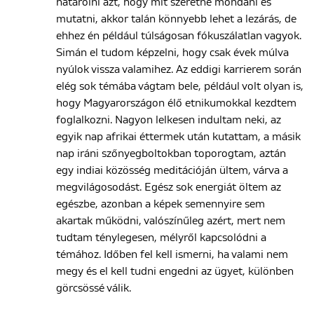
határolni azt, hogy mit szeretne mondani és
mutatni, akkor talán könnyebb lehet a lezárás, de
ehhez én például túlságosan fókuszálatlan vagyok.
Simán el tudom képzelni, hogy csak évek múlva
nyúlok vissza valamihez. Az eddigi karrierem során
elég sok témába vágtam bele, például volt olyan is,
hogy Magyarországon élő etnikumokkal kezdtem
foglalkozni. Nagyon lelkesen indultam neki, az
egyik nap afrikai éttermek után kutattam, a másik
nap iráni szőnyegboltokban toporogtam, aztán
egy indiai közösség meditációján ültem, várva a
megvilágosodást. Egész sok energiát öltem az
egészbe, azonban a képek semennyire sem
akartak működni, valószínűleg azért, mert nem
tudtam ténylegesen, mélyről kapcsolódni a
témához. Időben fel kell ismerni, ha valami nem
megy és el kell tudni engedni az ügyet, különben
görcsössé válik.