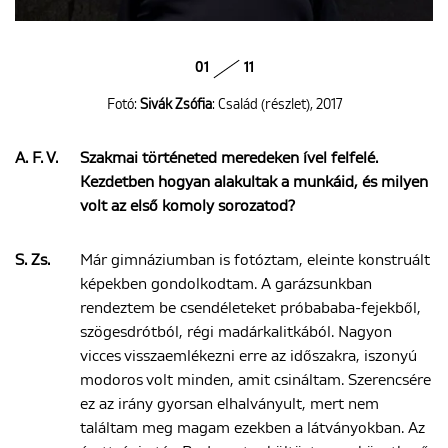
01
11
Fotó:
Sivák Zsófia
: Család (részlet), 2017
A. F. V.
Szakmai történeted meredeken ível felfelé.
Kezdetben hogyan alakultak a munkáid, és milyen
volt az első komoly sorozatod?
S. Zs.
Már gimnáziumban is fotóztam, eleinte konstruált
képekben gondolkodtam. A garázsunkban
rendeztem be csendéleteket próbababa-fejekből,
szögesdrótból, régi madárkalitkából. Nagyon
vicces visszaemlékezni erre az időszakra, iszonyú
modoros volt minden, amit csináltam. Szerencsére
ez az irány gyorsan elhalványult, mert nem
találtam meg magam ezekben a látványokban. Az