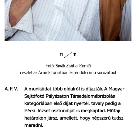
11
11
Fotó:
Sivák Zsófia
: Kömlő
részlet az Áraink forintban értendők című sorozatból
A. F. V.
A munkáidat több oldalról is díjazták. A Magyar
Sajtófotó Pályázaton Társadalomábrázolás
kategóriában első díjat nyertél, tavaly pedig a
Pécsi József ösztöndíjat is megkaptad. Műfaji
határokon jársz, amellett, hogy népszerű tudsz
maradni.