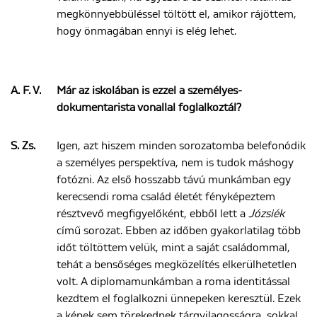
megkönnyebbüléssel töltött el, amikor rájöttem,
hogy önmagában ennyi is elég lehet.
A. F. V.
Már az iskolában is ezzel a személyes-
dokumentarista vonallal foglalkoztál?
S. Zs.
Igen, azt hiszem minden sorozatomba belefonódik
a személyes perspektíva, nem is tudok máshogy
fotózni. Az első hosszabb távú munkámban egy
kerecsendi roma család életét fényképeztem
résztvevő megfigyelőként, ebből lett a
Józsiék
című sorozat. Ebben az időben gyakorlatilag több
időt töltöttem velük, mint a saját családommal,
tehát a bensőséges megközelítés elkerülhetetlen
volt. A diplomamunkámban a roma identitással
kezdtem el foglalkozni ünnepeken keresztül. Ezek
a képek sem törekednek tárgyilagosságra, sokkal