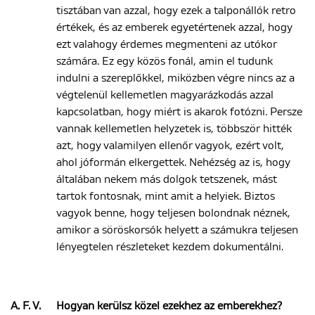
tisztában van azzal, hogy ezek a talponállók retro
értékek, és az emberek egyetértenek azzal, hogy
ezt valahogy érdemes megmenteni az utókor
számára. Ez egy közös fonál, amin el tudunk
indulni a szereplőkkel, miközben végre nincs az a
végtelenül kellemetlen magyarázkodás azzal
kapcsolatban, hogy miért is akarok fotózni. Persze
vannak kellemetlen helyzetek is, többször hitték
azt, hogy valamilyen ellenőr vagyok, ezért volt,
ahol jóformán elkergettek. Nehézség az is, hogy
általában nekem más dolgok tetszenek, mást
tartok fontosnak, mint amit a helyiek. Biztos
vagyok benne, hogy teljesen bolondnak néznek,
amikor a söröskorsók helyett a számukra teljesen
lényegtelen részleteket kezdem dokumentálni.
A. F. V.
Hogyan kerülsz közel ezekhez az emberekhez?