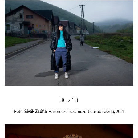
10
11
Fotó:
Sivák Zsófia
: Háromezer számozott darab (werk), 2021