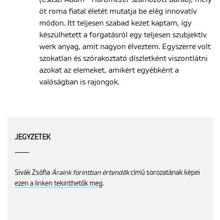
öt roma fiatal életét mutatja be elég innovatív
módon. Itt teljesen szabad kezet kaptam, így
készülhetett a forgatásról egy teljesen szubjektív
werk anyag, amit nagyon élveztem. Egyszerre volt
szokatlan és szórakoztató díszletként viszontlátni
azokat az elemeket, amikért egyébként a
valóságban is rajongok.
JEGYZETEK
Sivák Zsófia
Áraink forintban értendők
című sorozatának képei
ezen a linken tekinthetők meg
.