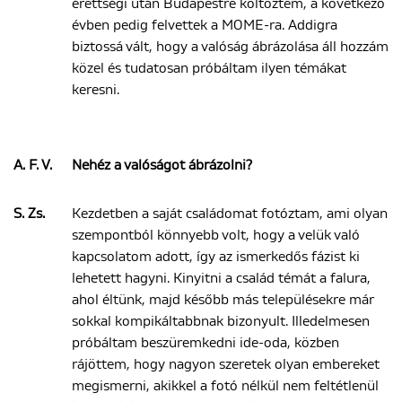
érettségi után Budapestre költöztem, a következő
évben pedig felvettek a MOME-ra. Addigra
biztossá vált, hogy a valóság ábrázolása áll hozzám
közel és tudatosan próbáltam ilyen témákat
keresni.
A. F. V.
Nehéz a valóságot ábrázolni?
S. Zs.
Kezdetben a saját családomat fotóztam, ami olyan
szempontból könnyebb volt, hogy a velük való
kapcsolatom adott, így az ismerkedős fázist ki
lehetett hagyni. Kinyitni a család témát a falura,
ahol éltünk, majd később más településekre már
sokkal kompikáltabbnak bizonyult. Illedelmesen
próbáltam beszüremkedni ide-oda, közben
rájöttem, hogy nagyon szeretek olyan embereket
megismerni, akikkel a fotó nélkül nem feltétlenül