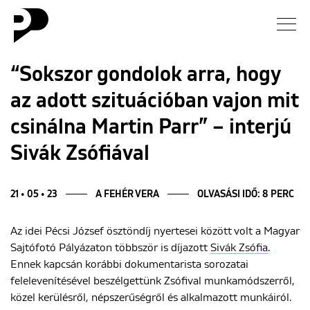
Hírek
“Sokszor gondolok arra, hogy
az adott szituációban vajon mit
Galéria
csinálna Martin Parr” – interjú
Interjú
Sivák Zsófiával
Esszé
21 • 05 • 23
A FEHÉR VERA
OLVASÁSI IDŐ: 8 PERC
Blog
Az idei Pécsi József ösztöndíj nyertesei között volt a Magyar
Sajtófotó Pályázaton többször is díjazott
Sivák Zsófia
.
Rólunk
Ennek kapcsán korábbi dokumentarista sorozatai
felelevenítésével beszélgettünk Zsófival munkamódszerről,
közel kerülésről, népszerűségről és alkalmazott munkáiról.