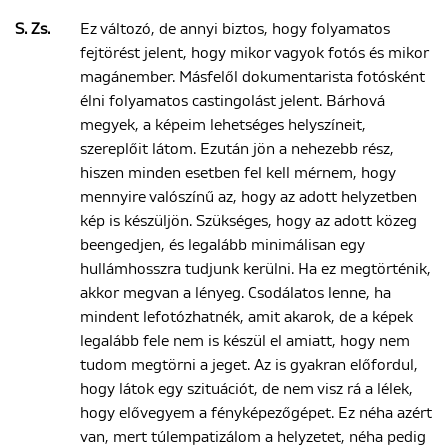
S. Zs.
Ez változó, de annyi biztos, hogy folyamatos
fejtörést jelent, hogy mikor vagyok fotós és mikor
magánember. Másfelől dokumentarista fotósként
élni folyamatos castingolást jelent. Bárhová
megyek, a képeim lehetséges helyszíneit,
szereplőit látom. Ezután jön a nehezebb rész,
hiszen minden esetben fel kell mérnem, hogy
mennyire valószínű az, hogy az adott helyzetben
kép is készüljön. Szükséges, hogy az adott közeg
beengedjen, és legalább minimálisan egy
hullámhosszra tudjunk kerülni. Ha ez megtörténik,
akkor megvan a lényeg. Csodálatos lenne, ha
mindent lefotózhatnék, amit akarok, de a képek
legalább fele nem is készül el amiatt, hogy nem
tudom megtörni a jeget. Az is gyakran előfordul,
hogy látok egy szituációt, de nem visz rá a lélek,
hogy elővegyem a fényképezőgépet. Ez néha azért
van, mert túlempatizálom a helyzetet, néha pedig