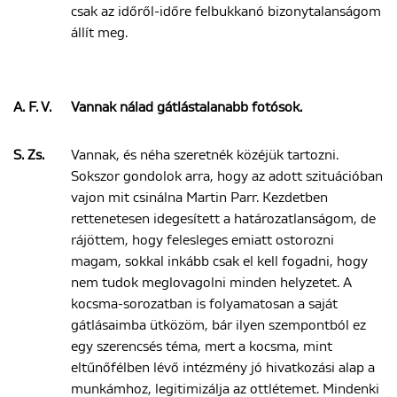
csak az időről-időre felbukkanó bizonytalanságom
állít meg.
A. F. V.
Vannak nálad gátlástalanabb fotósok.
S. Zs.
Vannak, és néha szeretnék közéjük tartozni.
Sokszor gondolok arra, hogy az adott szituációban
vajon mit csinálna Martin Parr. Kezdetben
rettenetesen idegesített a határozatlanságom, de
rájöttem, hogy felesleges emiatt ostorozni
magam, sokkal inkább csak el kell fogadni, hogy
nem tudok meglovagolni minden helyzetet. A
kocsma-sorozatban is folyamatosan a saját
gátlásaimba ütközöm, bár ilyen szempontból ez
egy szerencsés téma, mert a kocsma, mint
eltűnőfélben lévő intézmény jó hivatkozási alap a
munkámhoz, legitimizálja az ottlétemet. Mindenki