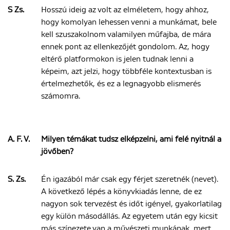
S Zs.
Hosszú ideig az volt az elméletem, hogy ahhoz,
hogy komolyan lehessen venni a munkámat, bele
kell szuszakolnom valamilyen műfajba, de mára
ennek pont az ellenkezőjét gondolom. Az, hogy
eltérő platformokon is jelen tudnak lenni a
képeim, azt jelzi, hogy többféle kontextusban is
értelmezhetők, és ez a legnagyobb elismerés
számomra.
A. F. V.
Milyen témákat tudsz elképzelni, ami felé nyitnál a
jövőben?
S. Zs.
Én igazából már csak egy férjet szeretnék (nevet).
A következő lépés a könyvkiadás lenne, de ez
nagyon sok tervezést és időt igényel, gyakorlatilag
egy külön másodállás. Az egyetem után egy kicsit
más színezete van a művészeti munkának, mert