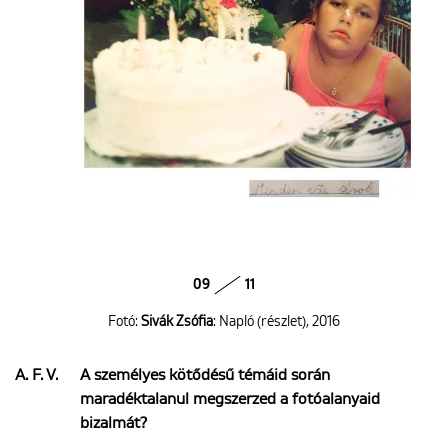
09
11
Fotó:
Sivák Zsófia
: Napló (részlet), 2016
A. F. V.
A személyes kötődésű témáid során
maradéktalanul megszerzed a fotóalanyaid
bizalmát?