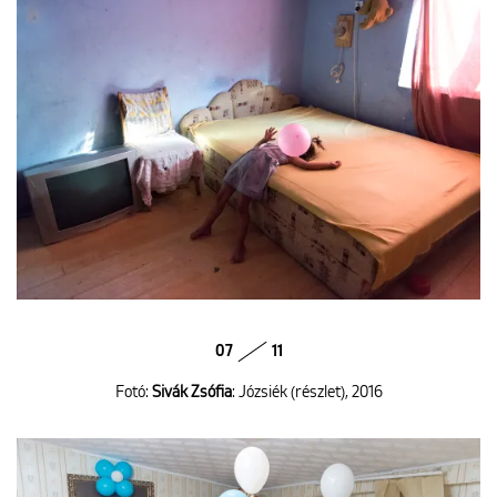
07
11
Fotó:
Sivák Zsófia
: Józsiék (részlet), 2016