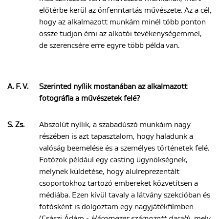
előtérbe kerül az önfenntartás művészete. Az a cél,
hogy az alkalmazott munkám minél több ponton
össze tudjon érni az alkotói tevékenységemmel,
de szerencsére erre egyre több példa van.
A. F. V.
Szerinted nyílik mostanában az alkalmazott
fotográfia a művészetek felé?
S. Zs.
Abszolút nyílik, a szabadúszó munkáim nagy
részében is azt tapasztalom, hogy haladunk a
valóság beemelése és a személyes történetek felé.
Fotózok például egy casting ügynökségnek,
melynek küldetése, hogy alulreprezentált
csoportokhoz tartozó embereket közvetítsen a
médiába. Ezen kívül tavaly a látvány szekcióban és
fotósként is dolgoztam egy nagyjátékfilmben
(Császi Ádám -
Háromezer számozott darab
), mely