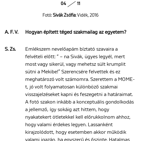
04
11
Fotó:
Sivák Zsófia
: Vidék, 2016
A. F. V.
Hogyan épített téged szakmailag az egyetem?
S. Zs.
Emlékszem nevelőapám bíztató szavaira a
felvételi előtt: “ – na Sivák, ügyes legyél, mert
most vagy sikerül, vagy mehetsz sült krumplit
sütni a Mekibe!” Szerencsére felvettek és ez
meghatározó volt számomra. Szerettem a MOME-
t, jó volt folyamatosan különböző szakmai
visszajelzéseket kapni és feszegetni a határaimat.
A fotó szakon inkább a konceptuális gondolkodás
a jellemző, így sokáig azt hittem, hogy
nyakatekert ötletekkel kell előrukkolnom ahhoz,
hogy valami érdekes legyen. Lassanként
kirajzolódott, hogy esetemben akkor működik
valami igazán, ha egyszerű és őszinte. Hatalmas