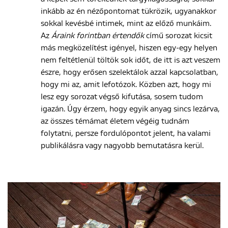
inkább az én nézőpontomat tükrözik, ugyanakkor
sokkal kevésbé intimek, mint az előző munkáim.
Az
Áraink forintban értendők
című sorozat kicsit
más megközelítést igényel, hiszen egy-egy helyen
nem feltétlenül töltök sok időt, de itt is azt veszem
észre, hogy erősen szelektálok azzal kapcsolatban,
hogy mi az, amit lefotózok. Közben azt, hogy mi
lesz egy sorozat végső kifutása, sosem tudom
igazán. Úgy érzem, hogy egyik anyag sincs lezárva,
az összes témámat életem végéig tudnám
folytatni, persze fordulópontot jelent, ha valami
publikálásra vagy nagyobb bemutatásra kerül.