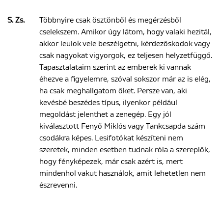
S. Zs.
Többnyire csak ösztönből és megérzésből
cselekszem. Amikor úgy látom, hogy valaki hezitál,
akkor leülök vele beszélgetni, kérdezősködök vagy
csak nagyokat vigyorgok, ez teljesen helyzetfüggő.
Tapasztalataim szerint az emberek ki vannak
éhezve a figyelemre, szóval sokszor már az is elég,
ha csak meghallgatom őket. Persze van, aki
kevésbé beszédes típus, ilyenkor például
megoldást jelenthet a zenegép. Egy jól
kiválasztott Fenyő Miklós vagy Tankcsapda szám
csodákra képes. Lesifotókat készíteni nem
szeretek, minden esetben tudnak róla a szereplők,
hogy fényképezek, már csak azért is, mert
mindenhol vakut használok, amit lehetetlen nem
észrevenni.