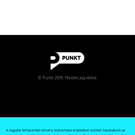
© Punkt 2019. Minden jog védve.
Rólunk
A legjobb felhasználói élmény biztosítása érdekében sütiket használunk az
Kapcsolat