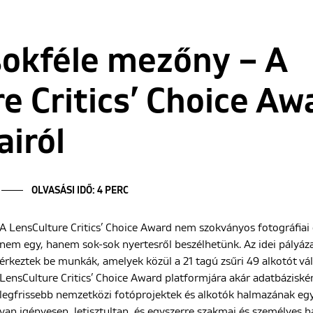
sokféle mezőny – A
e Critics’ Choice Aw
airól
OLVASÁSI IDŐ: 4 PERC
A LensCulture Critics’ Choice Award nem szokványos fotográfiai 
nem egy, hanem sok-sok nyertesről beszélhetünk. Az idei pályáz
érkeztek be munkák, amelyek közül a 21 tagú zsűri 49 alkotót vá
LensCulture Critics’ Choice Award platformjára akár adatbáziskén
legfrissebb nemzetközi fotóprojektek és alkotók halmazának eg
van igényesen, letisztultan, és egyszerre szakmai és személye