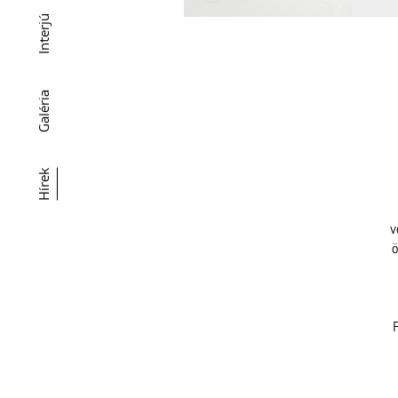
Interjú
Galéria
Hírek
v
ö