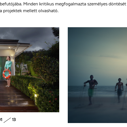
befutójába. Minden kritikus megfogalmazta személyes döntését 
a projektek mellett olvasható.
01
13