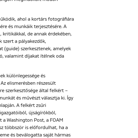
űködik, ahol a kortárs fotográfiára
ére és munkáik terjesztésére. A
, kritikákkal, de annak érdekében,
k szert a pályakezdők,
at (guide) szerkesztenek, amelyek
, valamint díjakat ítélnek oda
nek különlegessége és
 Az elismerésben részesült
e szerkesztősége által felkért –
unkát és művészt választja ki. Így
apján. A felkért zsűri
igazgatóiból, újságírókból,
int a Washington Post, a FOAM
 többször is előfordulhat, ha a
zeme és beválogatta saját hármas