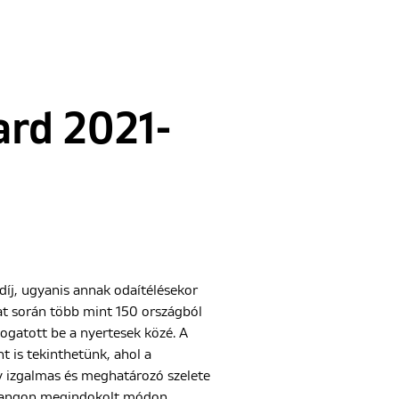
ard 2021-
díj, ugyanis annak odaítélésekor
at során több mint 150 országból
logatott be a nyertesek közé. A
t is tekinthetünk, ahol a
y izgalmas és meghatározó szelete
s hangon megindokolt módon