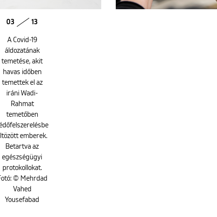
03
13
A Covid-19
áldozatának
temetése, akit
havas időben
temettek el az
iráni Wadi-
Rahmat
temetőben
édőfelszerelésbe
ltözött emberek.
Betartva az
egészségügyi
protokollokat.
Fotó: © Mehrdad
Vahed
Yousefabad