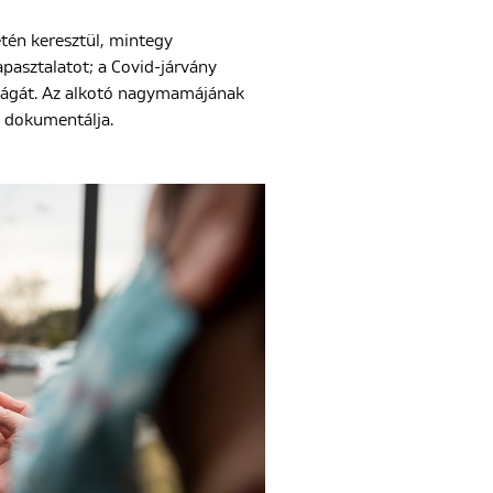
etén keresztül, mintegy
pasztalatot; a Covid-járvány
óságát. Az alkotó nagymamájának
t dokumentálja.