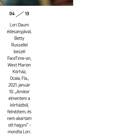
04
13
Lori Daum
édesanyjával,
Betty
Russellel
beszél
FaceTime-on,
West Marion
Kórház,
Ocala, Fla.,
2021. január
10. „Amikor
elmentem a
kórházból,
felnéztem, és
nem akartam
ott hagyni” -
mondta Lori.