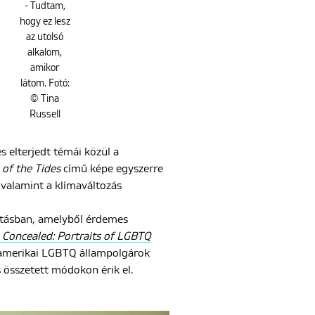
- Tudtam,
hogy ez lesz
az utolsó
alkalom,
amikor
látom. Fotó:
© Tina
Russell
 elterjedt témái közül a
of the Tides
című képe egyszerre
, valamint a klímaváltozás
gatásban, amelyből érdemes
e
Concealed: Portraits of LGBTQ
 amerikai LGBTQ állampolgárok
s összetett módokon érik el.