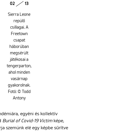
02
13
Sierra Leone
repülő
csillagai. A
Freetown
csapat
háborúban
megsérült
játékosai a
tengerparton,
ahol minden
vasárnap
gyakorolnak.
Fotó: © Todd
Antony
ndémiára, egyéni és kollektív
ad
Burial of Covid-19 Victim
képe,
rja szemünk elé egy képbe sűrítve