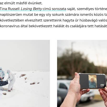
az elmúlt másfél évünket.
Tina Russell
Losing Betty
című sorozata
saját, személyes történ
naplószerűen mutat be egy oly sokunk számára ismerős közös ta
következtében elveszített szeretteink hagyta űr húsbavágó val
koronavírus által bekövetkezett halálát és családjára tett hatásá