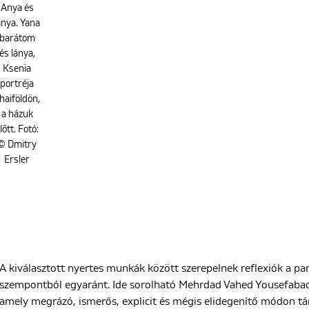
Anya és
ánya. Yana
barátom
és lánya,
Ksenia
portréja
haiföldön,
a házuk
lőtt. Fotó:
© Dmitry
Ersler
A kiválasztott nyertes munkák között szerepelnek reflexiók a pa
szempontból egyaránt. Ide sorolható Mehrdad Vahed Yousefab
amely megrázó, ismerős, explicit és mégis elidegenítő módon tá