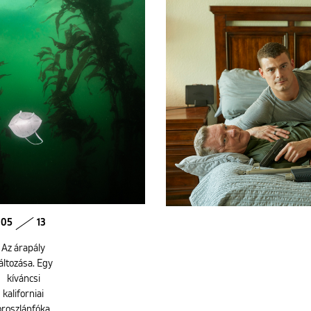
05
13
Az árapály
áltozása. Egy
kíváncsi
kaliforniai
oroszlánfóka