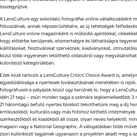
összegyűjtve.
A LensCulture egy sokoldalú fotográfiai online vállalkozásként m
fókuszálnak, annak népszerűsítésére, az új tehetségek felfedezés
LensCulture online magazinként is működik ajánlókkal, cikkekkel
hogy előtérbe kerüljenek, elismertségre és láthatóságra tegyene
kiállításokat, fesztiválokat szerveznek, kiadványokat, útmutatók
közül több ingyenesen letölthető oldalukról vagy megvásárolható
különböző kategóriákban.
Ezek közé tartozik a LensCulture Critics’ Choice Award is, amely
egyedülállósága a nyertesek kiválasztásának menetében is rejlik.
fotográfusok a pályázók közül úgy kerülnek ki, hogy a LensCultur
idén 21 tagú – zsűri minden tagja a számára legkiemelkedőbb 3 m
21 háromtagú befutó nyertes blokkot tekinthetünk meg a díj honl
kritikusokból, kulturális vagy más fotóhoz köthető intézmények 
szerkesztőkből és kiadókból áll össze, olyan neves helyekről, m
magazin vagy a National Geographic. A válogatásban több művész
zsűri különböző tagjainak ugyanazon a projekten akadt meg a s