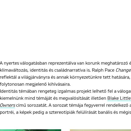
A nyertes válogatásban reprezentálva van korunk meghatározó és
klímaváltozás, identitás és családnarratíva is. Ralph Pace
Change 
reflektál a világjárványra és annak környezetünkre tett hatására
folytonosan megjelenő kihívásaira.
Identitás témában rengeteg izgalmas projekt lelhető fel a válo
kiemelnünk mind témáját és megvalósítását illetően
Blake Littl
Owners
című sorozatát. A sorozat témája fegyverrel rendelkező
portréi, a képek pedig a sztereotípiák felülírását banális és mégi