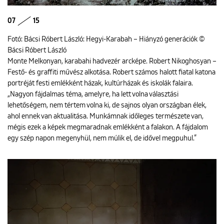
07
15
Fotó: Bácsi Róbert László: Hegyi-Karabah – Hiányzó generációk ©
Bácsi Róbert László
Monte Melkonyan, karabahi hadvezér arcképe. Robert Nikoghosyan –
Festő- és graffiti művész alkotása. Robert számos halott fiatal katona
portréját festi emlékként házak, kultúrházak és iskolák falaira.
„Nagyon fájdalmas téma, amelyre, ha lett volna választási
lehetőségem, nem tértem volna ki, de sajnos olyan országban élek,
ahol ennek van aktualitása. Munkámnak időleges természete van,
mégis ezek a képek megmaradnak emlékként a falakon. A fájdalom
egy szép napon megenyhül, nem múlik el, de idővel megpuhul.”