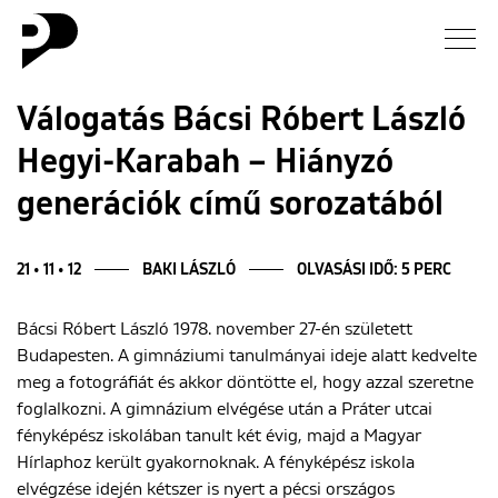
Hírek
Válogatás Bácsi Róbert László
Hegyi-Karabah – Hiányzó
Galéria
generációk című sorozatából
Interjú
21 • 11 • 12
BAKI LÁSZLÓ
OLVASÁSI IDŐ: 5 PERC
Esszé
Bácsi Róbert László 1978. november 27-én született
Blog
Budapesten. A gimnáziumi tanulmányai ideje alatt kedvelte
meg a fotográfiát és akkor döntötte el, hogy azzal szeretne
Rólunk
foglalkozni. A gimnázium elvégése után a Práter utcai
fényképész iskolában tanult két évig, majd a Magyar
Hírlaphoz került gyakornoknak. A fényképész iskola
elvégzése idején kétszer is nyert a pécsi országos