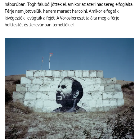
háborúban. Togh faluból jöttek el, amikor az azeri hadsereg elfoglalta.
Férje nem jött velük, hanem maradt harcolni. Amikor elfogták,
kivégezték, levágták a fejét. A Vöröskereszt találta meg a férje
holttestét és Jerevánban temették el.