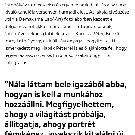
fotópályázaton egy első és egy második díjat, és a szakma
kiváló tanulója versenyén harmadik lett. Az iskola elvégzése
után a Demax (ma Lab4Art) fotólaborban kezdett el
ENGLISH
dolgozni, ahol akkor már elismert fotográfusoknak,
fotóművészeknek (többek között Korniss Péter, Benkő
Imre, Tóth György) a kiállítási anyagait nagyította. Itt
ismerkedett meg Hapák Péterrel is és ő ajánlotta fel, hogy
legyen az asszisztense. Erről a korszakáról így írt a
fotográfus:
"Nála láttam bele igazából abba,
hogyan is kell a munkához
hozzáállni. Megfigyelhettem,
ahogy a világítást próbálja,
állítgatja, ahogy portrét
fényképez, igyekszik kitalálni új