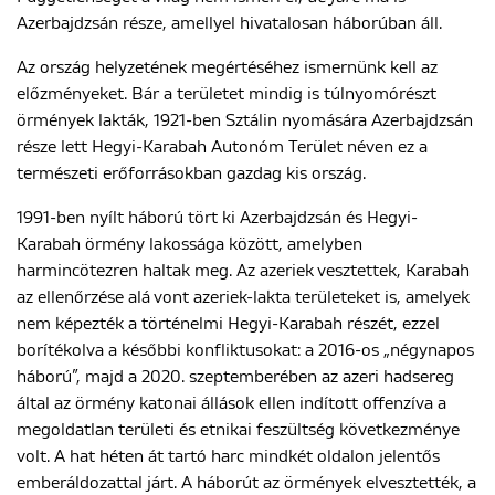
Azerbajdzsán része, amellyel hivatalosan háborúban áll.
Az ország helyzetének megértéséhez ismernünk kell az
előzményeket. Bár a területet mindig is túlnyomórészt
örmények lakták, 1921-ben Sztálin nyomására Azerbajdzsán
része lett Hegyi-Karabah Autonóm Terület néven ez a
természeti erőforrásokban gazdag kis ország.
1991-ben nyílt háború tört ki Azerbajdzsán és Hegyi-
Karabah örmény lakossága között, amelyben
harmincötezren haltak meg. Az azeriek vesztettek, Karabah
az ellenőrzése alá vont azeriek-lakta területeket is, amelyek
nem képezték a történelmi Hegyi-Karabah részét, ezzel
borítékolva a későbbi konfliktusokat: a 2016-os „négynapos
háború”, majd a 2020. szeptemberében az azeri hadsereg
által az örmény katonai állások ellen indított offenzíva a
megoldatlan területi és etnikai feszültség következménye
volt. A hat héten át tartó harc mindkét oldalon jelentős
emberáldozattal járt. A háborút az örmények elvesztették, a