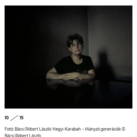
10
15
Fotó: Bácsi Róbert László: Hegyi-Karabah – Hiányzó generációk ©
Bácsi Róbert László