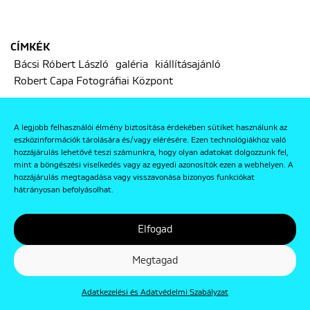
CÍMKÉK
Bácsi Róbert László
galéria
kiállításajánló
Robert Capa Fotográfiai Központ
A legjobb felhasználói élmény biztosítása érdekében sütiket használunk az
eszközinformációk tárolására és/vagy elérésére. Ezen technológiákhoz való
hozzájárulás lehetővé teszi számunkra, hogy olyan adatokat dolgozzunk fel,
mint a böngészési viselkedés vagy az egyedi azonosítók ezen a webhelyen. A
hozzájárulás megtagadása vagy visszavonása bizonyos funkciókat
Következő
hátrányosan befolyásolhat.
Elfogad
Megtagad
Adatkezelési és Adatvédelmi Szabályzat