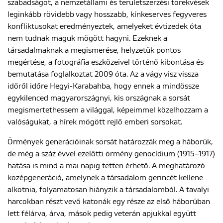
szabadságot, a nemzetállami és területszerzési törekvések
leginkább rövidebb vagy hosszabb, kínkeserves fegyveres
konfliktusokat eredményeztek, amelyeket évtizedek óta
nem tudnak maguk mögött hagyni. Ezeknek a
társadalmaknak a megismerése, helyzetük pontos
megértése, a fotográfia eszközeivel történő kibontása és
bemutatása foglalkoztat 2009 óta. Az a vágy visz vissza
időről időre Hegyi-Karabahba, hogy ennek a mindössze
egykilenced magyarországnyi, kis országnak a sorsát
megismertethessem a világgal, képeimmel közelhozzam a
valóságukat, a hírek mögött rejlő emberi sorsokat.
Örmények generációinak sorsát határozzák meg a háborúk,
de még a száz évvel ezelőtti örmény genocídium (1915–1917)
hatása is mind a mai napig tetten érhető. A meghatározó
középgeneráció, amelynek a társadalom gerincét kellene
alkotnia, folyamatosan hiányzik a társadalomból. A tavalyi
harcokban részt vevő katonák egy része az első háborúban
lett félárva, árva, mások pedig veterán apjukkal együtt