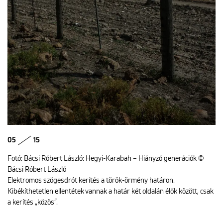
05
15
Fotó: Bácsi Róbert László: Hegyi-Karabah – Hiányzó generációk ©
Bácsi Róbert László
Elektromos szögesdrót kerítés a török-örmény határon.
Kibékíthetetlen ellentétek vannak a határ két oldalán élők között, csak
a kerítés „közös”.