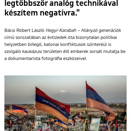
legtöbbször analóg technikával
készítem negatívra."
Bácsi Róbert László
Hegyi-Karabah – Hiányzó generációk
című sorozatában az évtizedek óta bizonytalan politikai
helyzetben billegő, katonai konfliktusok színteréül is
szolgáló kaukázusi területen élő emberek sorsát mutatja be
a dokumentarista fotográfia eszközeivel.