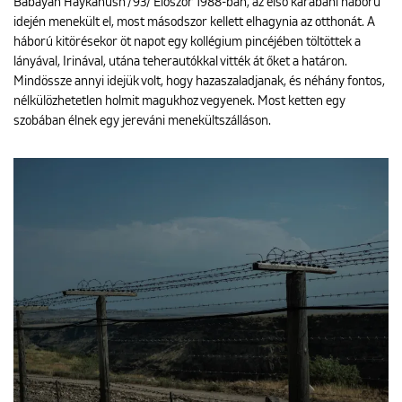
Babayan Haykanush /93/ Először 1988-ban, az első karabahi háború
idején menekült el, most másodszor kellett elhagynia az otthonát. A
háború kitörésekor öt napot egy kollégium pincéjében töltöttek a
lányával, Irinával, utána teherautókkal vitték át őket a határon.
Mindössze annyi idejük volt, hogy hazaszaladjanak, és néhány fontos,
nélkülözhetetlen holmit magukhoz vegyenek. Most ketten egy
szobában élnek egy jereváni menekültszálláson.