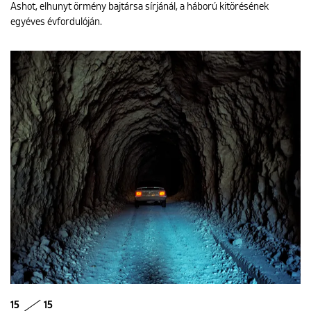
Ashot, elhunyt örmény bajtársa sírjánál, a háború kitörésének
egyéves évfordulóján.
15
15