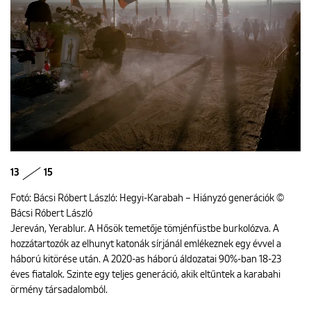
13
15
Fotó: Bácsi Róbert László: Hegyi-Karabah – Hiányzó generációk ©
Bácsi Róbert László
Jereván, Yerablur. A Hősök temetője tömjénfüstbe burkolózva. A
hozzátartozók az elhunyt katonák sírjánál emlékeznek egy évvel a
háború kitörése után. A 2020-as háború áldozatai 90%-ban 18-23
éves fiatalok. Szinte egy teljes generáció, akik eltűntek a karabahi
örmény társadalomból.