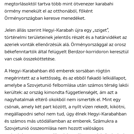
megtorlásoktól tartva több mint ötvenezer karabahi
örmény menekült el az otthonából, főként
Örményországban keresve menedéket.
Jelen állás szerint Hegyi-Karabah újra egy „sziget”,
történelmi területeinek jelentős részét és a határvidéket az
azeriek vonták ellenőrzésük alá. Örményországgal az orosz
békefenntartók által felügyelt Berdzor-korridoron keresztül
van csak összeköttetése.
A Hegyi-Karabahban élő emberek sorsában rögtön
megérintett az a kettősség, és az ebből fakadó lelkiállapot,
amelybe a Szovjetunió felbomlása után számos térség lakói
kerültek: az ország kimondta függetlenségét, ám azt a
nagyhatalmak eltérő okokból nem ismerték el. Mint egy
csónak, amely két part között, a nyílt vízen rekedt, kikötni,
megállapodni sehol nem tud, úgy élnek Hegyi-Karabahban
és számos más utódállamban az emberek. Számukra a
Szovjetunió összeomlása nem hozott valóságos