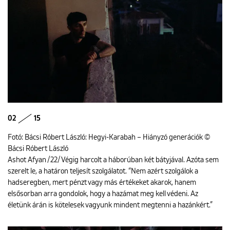
02
15
Fotó: Bácsi Róbert László: Hegyi-Karabah – Hiányzó generációk ©
Bácsi Róbert László
Ashot Afyan /22/ Végig harcolt a háborúban két bátyjával. Azóta sem
szerelt le, a határon teljesít szolgálatot. “Nem azért szolgálok a
hadseregben, mert pénzt vagy más értékeket akarok, hanem
elsősorban arra gondolok, hogy a hazámat meg kell védeni. Az
életünk árán is kötelesek vagyunk mindent megtenni a hazánkért.”