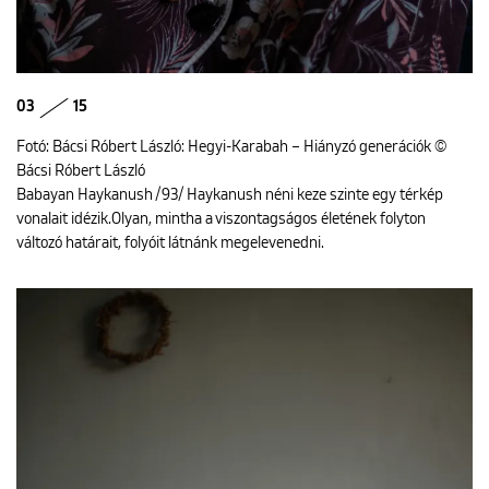
03
15
Fotó: Bácsi Róbert László: Hegyi-Karabah – Hiányzó generációk ©
Bácsi Róbert László
Babayan Haykanush /93/ Haykanush néni keze szinte egy térkép
vonalait idézik.Olyan, mintha a viszontagságos életének folyton
változó határait, folyóit látnánk megelevenedni.