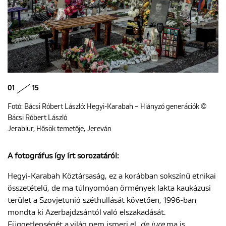
01
15
Fotó: Bácsi Róbert László: Hegyi-Karabah – Hiányzó generációk ©
Bácsi Róbert László
Jerablur, Hősök temetője, Jereván
A fotográfus így írt sorozatáról:
Hegyi-Karabah Köztársaság, ez a korábban sokszínű etnikai
összetételű, de ma túlnyomóan örmények lakta kaukázusi
terület a Szovjetunió széthullását követően, 1996-ban
mondta ki Azerbajdzsántól való elszakadását.
Függetlenségét a világ nem ismeri el,
de jure
ma is