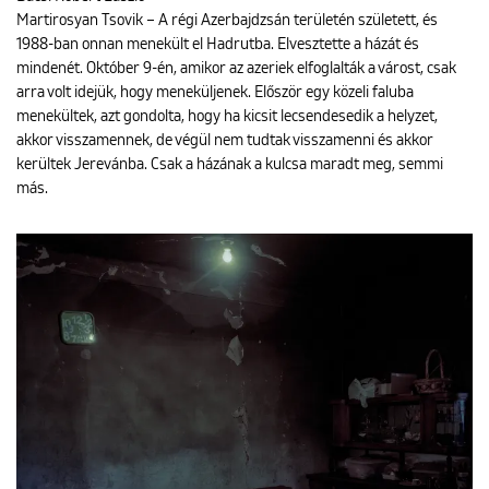
Martirosyan Tsovik – A régi Azerbajdzsán területén született, és
1988-ban onnan menekült el Hadrutba. Elvesztette a házát és
mindenét. Október 9-én, amikor az azeriek elfoglalták a várost, csak
arra volt idejük, hogy meneküljenek. Először egy közeli faluba
menekültek, azt gondolta, hogy ha kicsit lecsendesedik a helyzet,
akkor visszamennek, de végül nem tudtak visszamenni és akkor
kerültek Jerevánba. Csak a házának a kulcsa maradt meg, semmi
más.