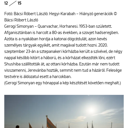
12
15
Fotó: Bácsi Róbert László: Hegyi-Karabah – Hiányzó generációk ©
Bácsi Róbert László
Gerogi Simonyan – Quarvachar, Horhanesi. 1953-ban született.
Afganisztánban is harcolt a 80-as években, a szovjet hadseregben.
Azóta is a nyakában hordja a katonai dögcédulát, azon kevés
személyes tárgyak egyikét, amit magával tudott hozni. 2020.
szeptember 23-án a sztepanakeri kórházba került a szívével, de négy
nappal később kitört a háború, és a kórházat elkezdték lőni, ezért
Shushiba szállították át, az ottani kórházba. Ezután már nem tudott
visszamenni, Jerevánba hozták, semmit nem tud a házáról. Felesége
testvére is áldozatul esett a harcokban.
(Gerogi Simonyan egy hónappal a kép készítését követően meghalt.)