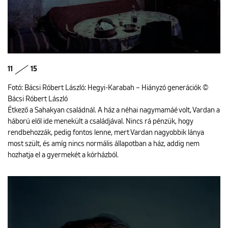
11
15
Fotó: Bácsi Róbert László: Hegyi-Karabah – Hiányzó generációk ©
Bácsi Róbert László
Étkező a Sahakyan családnál. A ház a néhai nagymamáé volt, Vardan a
háború elől ide menekült a családjával. Nincs rá pénzük, hogy
rendbehozzák, pedig fontos lenne, mert Vardan nagyobbik lánya
most szült, és amíg nincs normális állapotban a ház, addig nem
hozhatja el a gyermekét a kórházból.