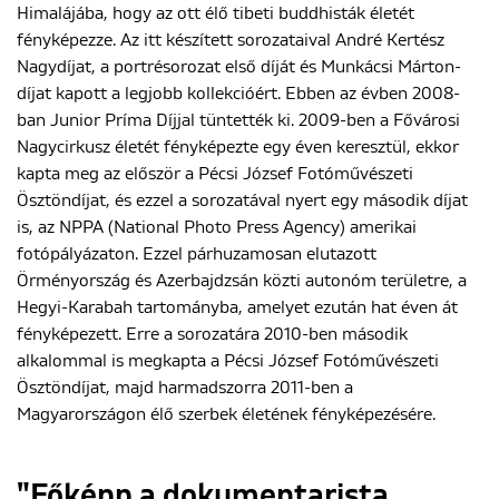
Himalájába, hogy az ott élő tibeti buddhisták életét
fényképezze. Az itt készített sorozataival André Kertész
Nagydíjat, a portrésorozat első díját és Munkácsi Márton-
díjat kapott a legjobb kollekcióért. Ebben az évben 2008-
ban Junior Príma Díjjal tüntették ki. 2009-ben a Fővárosi
Nagycirkusz életét fényképezte egy éven keresztül, ekkor
kapta meg az először a Pécsi József Fotóművészeti
Ösztöndíjat, és ezzel a sorozatával nyert egy második díjat
is, az NPPA (National Photo Press Agency) amerikai
fotópályázaton. Ezzel párhuzamosan elutazott
Örményország és Azerbajdzsán közti autonóm területre, a
Hegyi-Karabah tartományba, amelyet ezután hat éven át
fényképezett. Erre a sorozatára 2010-ben második
alkalommal is megkapta a Pécsi József Fotóművészeti
Ösztöndíjat, majd harmadszorra 2011-ben a
Magyarországon élő szerbek életének fényképezésére.
"Főképp a dokumentarista