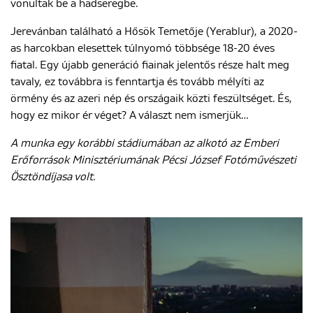
vonultak be a hadseregbe.
Jerevánban található a Hősök Temetője (Yerablur), a 2020-
as harcokban elesettek túlnyomó többsége 18-20 éves
fiatal. Egy újabb generáció fiainak jelentős része halt meg
tavaly, ez továbbra is fenntartja és tovább mélyíti az
örmény és az azeri nép és országaik közti feszültséget. És,
hogy ez mikor ér véget? A választ nem ismerjük…
A munka egy kor
á
bbi st
á
dium
á
ban az alkot
ó
az Emberi
Er
ő
forr
á
sok Miniszt
é
rium
á
nak P
é
csi J
ó
zsef Fot
ó
m
ű
v
é
szeti
Ö
szt
ö
nd
í
jasa volt.