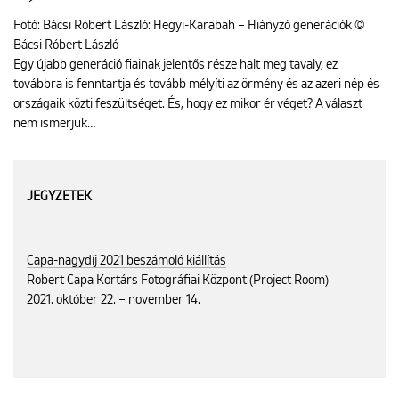
Fotó: Bácsi Róbert László: Hegyi-Karabah – Hiányzó generációk ©
Bácsi Róbert László
Egy újabb generáció fiainak jelentős része halt meg tavaly, ez
továbbra is fenntartja és tovább mélyíti az örmény és az azeri nép és
országaik közti feszültséget. És, hogy ez mikor ér véget? A választ
nem ismerjük…
JEGYZETEK
Capa-nagydíj 2021 beszámoló kiállítás
Robert Capa Kortárs Fotográfiai Központ (Project Room)
2021. október 22. – november 14.