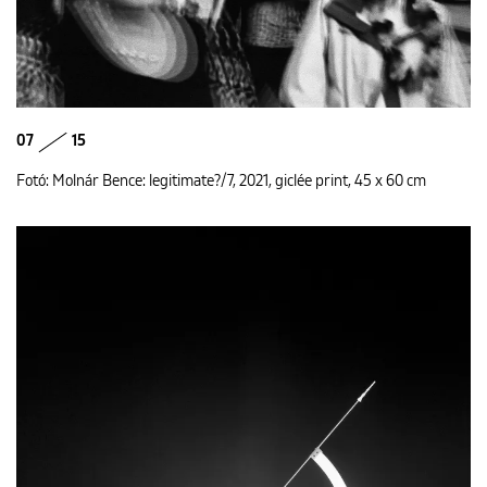
07
15
Fotó: Molnár Bence: legitimate?/7, 2021, giclée print, 45 x 60 cm