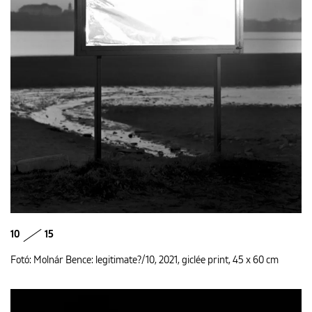
10
15
Fotó: Molnár Bence: legitimate?/10, 2021, giclée print, 45 x 60 cm