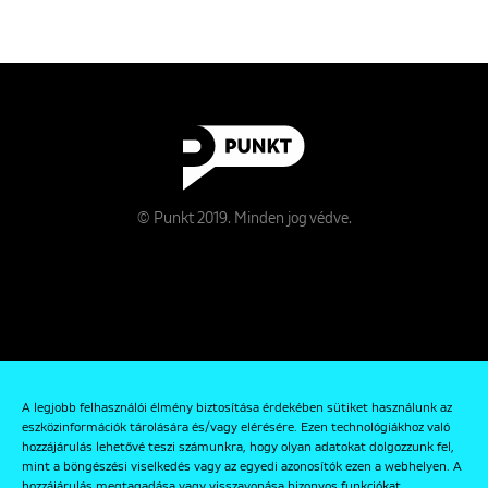
© Punkt 2019. Minden jog védve.
Rólunk
A legjobb felhasználói élmény biztosítása érdekében sütiket használunk az
Kapcsolat
eszközinformációk tárolására és/vagy elérésére. Ezen technológiákhoz való
hozzájárulás lehetővé teszi számunkra, hogy olyan adatokat dolgozzunk fel,
Adatkezelési és Adatvédelmi Szabályzat
mint a böngészési viselkedés vagy az egyedi azonosítók ezen a webhelyen. A
hozzájárulás megtagadása vagy visszavonása bizonyos funkciókat