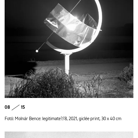
08
15
Fotó: Molnár Bence: legitimate?/8, 2021, giclée print, 30 x 40 cm