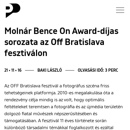
Hírek
Molnár Bence On Award-díjas
sorozata az Off Bratislava
Galéria
fesztiválon
Interjú
21 • 11 • 16
BAKI LÁSZLÓ
OLVASÁSI IDŐ: 3 PERC
Esszé
Az OFF Bratislava fesztivál a fotográfus szcéna friss
Blog
tehetségeinek platformja. 2010-es megalakulása óta a
rendezvény célja mindig is az volt, hogy optimális
Rólunk
feltételeket teremtsen a fotográfia és az újmédia területén
dolgozó fiatal művészek népszerűsítésében és
támogatásában. A fesztivál 11 éves története során
különböző társadalmi témákkal foglalkozott és ezáltal