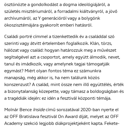
ösztönözte a gondolkodást a dogma ideológiájáról, a
születés misztériumáról, a forradalmi kiáltványról, a jövő
archívumáról, az Y generációról vagy a bolygónk
ENGLISH
ökoszisztémájára gyakorolt ​​emberi hatásról.
Családi portré címmel a tizenkettedik év a családdal szó
szerinti vagy átvitt értelemben foglalkozik. Klán, törzs,
hálózat vagy család: hogyan határozzuk meg a művészet
segítségével azt a csoportot, amely együtt álmodik, nevet,
tanul és imádkozik, vagy amelynek tagjai támogatják
egymást? Miért olyan fontos téma ez számunkra
manapság, még akkor is, ha nem találunk közös
konszenzust? A család, mint össze nem illő együttélés, érték
a bizonytalanság közepette, vagy támasz a boldogságban és
a tragédiák idején: ez idén a fesztivál központi témája.
Molnár Bence
Inside
című sorozatával 2020-ban nyerte el
az OFF Bratislava fesztivál On Award díját, melyet az OFF
Academy szekció legjobb diákprojektjeként kapta. Fekete-