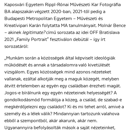
Kaposvári Egyetem Rippl-Rónai Művészeti Kar Fotográfia
BA alapszakán végzett 2020-ban, 2021-től pedig a
Budapesti Metropolitan Egyetem – Művészeti és
Kreatívipari Karán folytatta MA tanulmányait. Molnár Bence
– akinek
legitimate?
című sorozata az idei OFF Bratislava
2021 „Family Portrait” fesztiválon debütál – így írt
sorozatáról:
„Munkám során a közösségek által képviselt ideológiák
működését és annak a társadalomra való kivetülését
vizsgálom. Egyes közösségek mind azonos nézeteket
vallanak, ezáltal alkotják meg a maguk közegét, melyben
átvitt értelemben az egyén egy családban érezheti magát.
Jogos-e bírálnunk egy egyén nézeteinek helyességét? A
gondolkodásmód formálója a közeg, a család, de szabad-e
megkérdőjelezni egy családot? Ki és mi tehet arról, amivé a
személy és a lélek válik? Mindannyian tartozunk valahova
ebből a szempontból, akár akarunk, akár nem.
Ugyanannyira befolyásolták mások a saját nézeteinket,