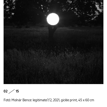
02
15
Fotó: Molnár Bence: legitimate?/2, 2021, giclée print, 45 x 60 cm