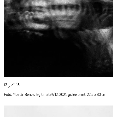
12
15
Fotó: Molnár Bence: legitimate?/12, 2021, giclée print, 22,5 x 30 cm