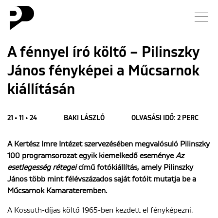
Hírek
A fénnyel író költő – Pilinszky
János fényképei a Műcsarnok
Galéria
kiállításán
Interjú
21 • 11 • 24
BAKI LÁSZLÓ
OLVASÁSI IDŐ: 2 PERC
Esszé
A Kertész Imre Intézet szervezésében megvalósuló Pilinszky
Blog
100 programsorozat egyik kiemelkedő eseménye
Az
esetlegesség rétegei
című fotókiállítás, amely Pilinszky
Rólunk
János több mint félévszázados saját fotóit mutatja be a
Műcsarnok Kamarateremben.
A Kossuth-díjas költő 1965-ben kezdett el fényképezni.