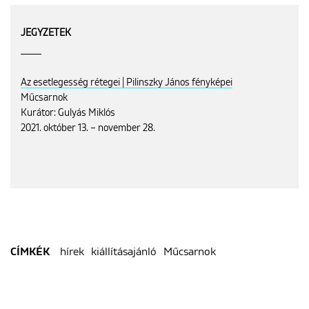
JEGYZETEK
Az esetlegesség rétegei | Pilinszky János fényképei
Műcsarnok
Kurátor: Gulyás Miklós
2021. október 13. – november 28.
hírek
kiállításajánló
Műcsarnok
CÍMKÉK