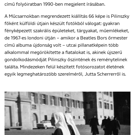
című folyóiratban 1990-ben megjelent írásában.
A Műcsarnokban megrendezett kiállítás 66 képe is Pilinszky
főként külföldi útjain készült fotókból válogat: gyakran
fényképezett szakrális épületeket, tárgyakat, műemlékeket,
de 1967-es londoni útján – amikor a Beatles Bors őrmester
című albuma újdonság volt – utcai pillanatképein több
alkalommal megörökítette a fiatalokat is, akinek újszerű
gondolkodásmódját Pilinszky őszintének és reménytelinek
találta. Mindezeken felül készített fotósorozatot életének
egyik legmeghatározóbb szerelméről, Jutta Scherrerről is.