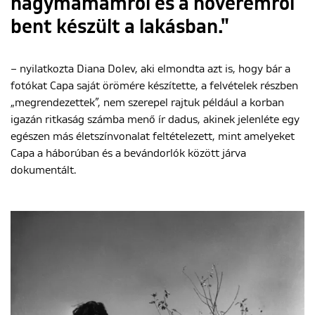
nagymamámról és a nővéremről
bent készült a lakásban."
– nyilatkozta Diana Dolev, aki elmondta azt is, hogy bár a
fotókat Capa saját örömére készítette, a felvételek részben
„megrendezettek”, nem szerepel rajtuk például a korban
igazán ritkaság számba menő ír dadus, akinek jelenléte egy
egészen más életszínvonalat feltételezett, mint amelyeket
Capa a háborúban és a bevándorlók között járva
dokumentált.