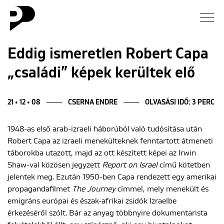
Hírek
Eddig ismeretlen Robert Capa
„családi” képek kerültek elő
Galéria
Interjú
21 • 12 • 08
CSERNA ENDRE
OLVASÁSI IDŐ: 3 PERC
1948-as első arab-izraeli háborúból való tudósítása után
Esszé
Robert Capa az izraeli menekülteknek fenntartott átmeneti
táborokba utazott, majd az ott készített képei az Irwin
Blog
Shaw-val közösen jegyzett
Report on Israel
című kötetben
jelentek meg. Ezután 1950-ben Capa rendezett egy amerikai
Rólunk
propagandafilmet
The Journey
címmel, mely menekült és
emigráns európai és észak-afrikai zsidók Izraelbe
érkezéséről szólt. Bár az anyag többnyire dokumentarista