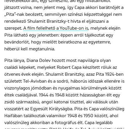
felvételekből állt, egy színésznő, aki egy hivatalnokot
játszott volna, nem jelent meg, így Capa akkori barátnőjét a
„Pita”-nak becézett, semmilyen színészi képzettséggel nem
ENGLISH
rendelkező Shulamit Branitzky-t hívta el eljátszani a
szerepet.
A film fellelhető a YouTube-on is
, melynek elején
Pita látható egy jelenetben: éppen arról tájékoztat egy
bevándorlót, hogy mielőtt beiratkozna az egyetemre,
héberül kell megtanulnia.
Pita lánya, Diana Dolev hozott most napvilágra olyan
családi képeket, melyeket Robert Capa készített róluk az
ötvenes évek elején. Shulamit Branitzky, azaz Pita 1924-ben
született Tel-Avivban és a sodró, háborús időszak ellenére is
viszonylagos jómódban és nyugalmas körülmények között
éltek családjával. 1944 és 1948 között házasságban élt egy
zsidó származású, angol katonai tiszttel, aki válásuk után
visszatért az Egyesült Királyságba. Pita és Capa valószínűleg
Haifában találkoztak valamikor 1948 és 1950 között, ahol
valószínűleg akkoriban a fotográfus élt. Capa legalább