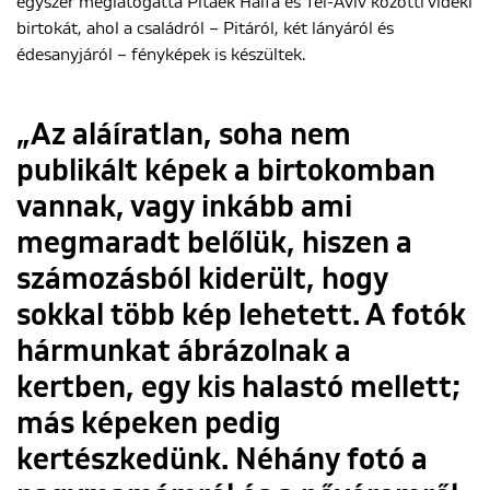
egyszer meglátogatta Pitáék Haifa és Tel-Aviv közötti vidéki
birtokát, ahol a családról – Pitáról, két lányáról és
édesanyjáról – fényképek is készültek.
„Az aláíratlan, soha nem
publikált képek a birtokomban
vannak, vagy inkább ami
megmaradt belőlük, hiszen a
számozásból kiderült, hogy
sokkal több kép lehetett. A fotók
hármunkat ábrázolnak a
kertben, egy kis halastó mellett;
más képeken pedig
kertészkedünk. Néhány fotó a