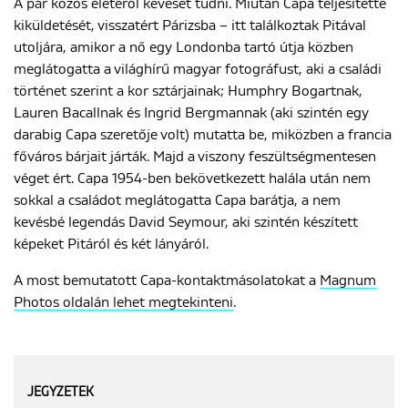
A pár közös életéről keveset tudni. Miután Capa teljesítette
kiküldetését, visszatért Párizsba – itt találkoztak Pitával
utoljára, amikor a nő egy Londonba tartó útja közben
meglátogatta a világhírű magyar fotográfust, aki a családi
történet szerint a kor sztárjainak; Humphry Bogartnak,
Lauren Bacallnak és Ingrid Bergmannak (aki szintén egy
darabig Capa szeretője volt) mutatta be, miközben a francia
főváros bárjait járták. Majd a viszony feszültségmentesen
véget ért. Capa 1954-ben bekövetkezett halála után nem
sokkal a családot meglátogatta Capa barátja, a nem
kevésbé legendás David Seymour, aki szintén készített
képeket Pitáról és két lányáról.
A most bemutatott Capa-kontaktmásolatokat a
Magnum
Photos oldalán lehet megtekinteni
.
JEGYZETEK