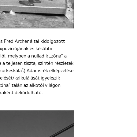
 Fred Archer által kidolgozott
expozíciójának és későbbi
öl, melyben a nulladik „zóna” a
a a teljesen tiszta, szintén részletek
„szürkeskála”.) Adams-ék elképzelése
elését/kalkulálását igyekszik
óna” talán az alkotói világon
oraként dekódolható.