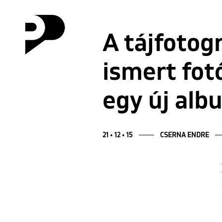
A tájfotog
ismert fot
egy új alb
21 • 12 • 15
CSERNA ENDRE