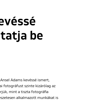
kevéssé
tatja be
 Ansel Adams kevéssé ismert,
i fotográfust szinte kizárólag az
jük, mint a tiszta fotográfia
mészetesen alkalmazott munkákat is