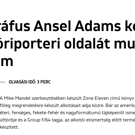
ráfus Ansel Adams 
óriporteri oldalát mu
um
OLVASÁSI IDŐ: 3 PERC
A Mike Mandel szerkesztésében készült Zone Eleven című könyv
főleg megrendelésre készült alkotásait adja közre. Bár az amerika
éteri, fenséges, fekete-fehér és nagyformátumú tájképeiről ismer
úttörője és a Group f/64 tagja, az alkotói elismertség előtt ter
készített.