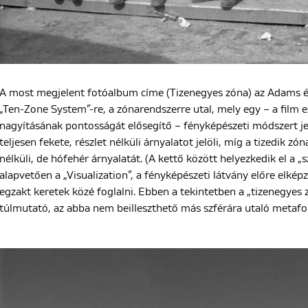
A most megjelent fotóalbum címe (Tizenegyes zóna) az Adams és
„Ten-Zone System”-re, a zónarendszerre utal, mely egy – a film 
nagyításának pontosságát elősegítő – fényképészeti módszert jel
teljesen fekete, részlet nélküli árnyalatot jelöli, míg a tizedik zón
nélküli, de hófehér árnyalatát. (A kettő között helyezkedik el a 
alapvetően a „Visualization”, a fényképészeti látvány előre elképz
egzakt keretek közé foglalni. Ebben a tekintetben a „tizenegyes z
túlmutató, az abba nem beilleszthető más szférára utaló metaf