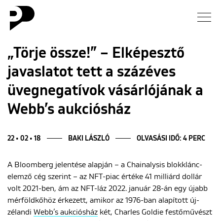
Hírek
„Törje össze!” – Elképesztő
javaslatot tett a százéves
Galéria
üvegnegatívok vásárlójának a
Interjú
Webb’s aukciósház
Esszé
22 • 02 • 18
BAKI LÁSZLÓ
OLVASÁSI IDŐ: 4 PERC
Blog
A Bloomberg jelentése alapján – a Chainalysis blokklánc-
elemző cég szerint – az NFT-piac értéke 41 milliárd dollár
Rólunk
volt 2021-ben, ám az NFT-láz 2022. január 28-án egy újabb
mérföldkőhöz érkezett, amikor az 1976-ban alapított új-
zélandi
Webb’s aukciósház
két, Charles Goldie festőművészt