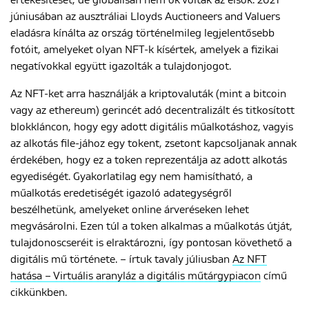
értékesítését, de globálisan nem ők voltak az elsők. 2021
júniusában az ausztráliai Lloyds Auctioneers and Valuers
eladásra kínálta az ország történelmileg legjelentősebb
fotóit, amelyeket olyan NFT-k kísértek, amelyek a fizikai
negatívokkal együtt igazolták a tulajdonjogot.
Az NFT-ket arra használják a kriptovaluták (mint a bitcoin
vagy az ethereum) gerincét adó decentralizált és titkosított
blokkláncon, hogy egy adott digitális műalkotáshoz, vagyis
az alkotás file-jához egy tokent, zsetont kapcsoljanak annak
érdekében, hogy ez a token reprezentálja az adott alkotás
egyediségét. Gyakorlatilag egy nem hamisítható, a
műalkotás eredetiségét igazoló adategységről
beszélhetünk, amelyeket online árveréseken lehet
megvásárolni. Ezen túl a token alkalmas a műalkotás útját,
tulajdonoscseréit is elraktározni, így pontosan követhető a
digitális mű története. – írtuk tavaly júliusban
Az NFT
hatása – Virtuális aranyláz a digitális műtárgypiacon
című
cikkünkben.