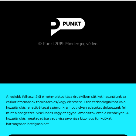
© Punkt 2019. Minden jog védve.
Rólunk
A legjobb felhasználói élmény biztosítása érdekében sütiket használunk az
Kapcsolat
eszközinformációk tárolására és/vagy elérésére. Ezen technológiákhoz való
hozzájárulás lehetővé teszi számunkra, hogy olyan adatokat dolgozzunk fel,
Adatkezelési és Adatvédelmi Szabályzat
mint a böngészési viselkedés vagy az egyedi azonosítók ezen a webhelyen. A
hozzájárulás megtagadása vagy visszavonása bizonyos funkciókat
hátrányosan befolyásolhat.