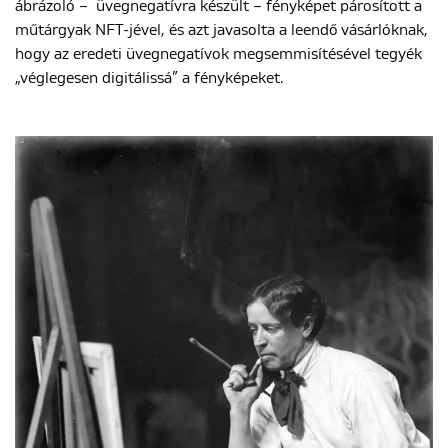
ábrázoló – üvegnegatívra készült – fényképet párosított a
műtárgyak NFT-jével, és azt javasolta a leendő vásárlóknak,
hogy az eredeti üvegnegatívok megsemmisítésével tegyék
ENGLISH
„véglegesen digitálissá” a fényképeket.