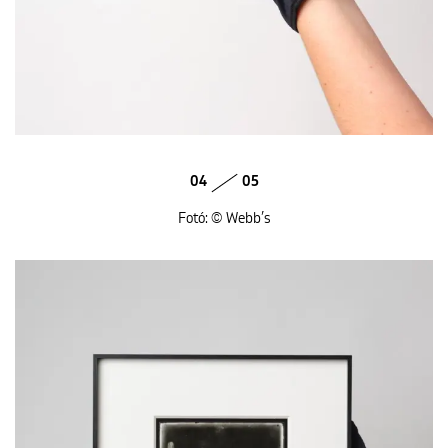
04
05
Fotó: © Webb’s