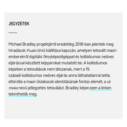
JEGYZETEK
Michael Bradley projektjéről eredetileg 2018-ban jelentek meg
híradások
Puaki
című kiállítása kapcsán, amelyen tetovált maori
emberekről digitális fényképezőgéppel és kollódiumos nedves
eljárással készített képpárokat mutatott be. A kollódiumos
képeken a tetoválások nem látszanak, mert a 19.
századi kollódiumos nedves eljárás anno láthatatlanná tette,
eltörölte a maori őslakosok identitásának fontos elemét, a
tā
moko
nevű jellegzetes tetoválást. Bradley képei
ezen a linken
tekinthetők meg
.