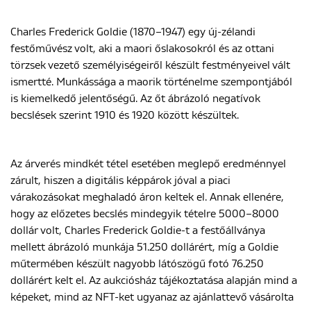
Charles Frederick Goldie (1870–1947) egy új-zélandi
festőművész volt, aki a maori őslakosokról és az ottani
törzsek vezető személyiségeiről készült festményeivel vált
ismertté. Munkássága a maorik történelme szempontjából
is kiemelkedő jelentőségű. Az őt ábrázoló negatívok
becslések szerint 1910 és 1920 között készültek.
Az árverés mindkét tétel esetében meglepő eredménnyel
zárult, hiszen a digitális képpárok jóval a piaci
várakozásokat meghaladó áron keltek el. Annak ellenére,
hogy az előzetes becslés mindegyik tételre 5000–8000
dollár volt, Charles Frederick Goldie-t a festőállványa
mellett ábrázoló munkája 51.250 dollárért, míg a Goldie
műtermében készült nagyobb látószögű fotó 76.250
dollárért kelt el. Az aukciósház tájékoztatása alapján mind a
képeket, mind az NFT-ket ugyanaz az ajánlattevő vásárolta