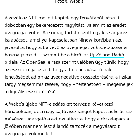
Fotó: © Webb’s
A vevők az NFT mellett kaptak egy fenyőfából készült
dobozban egy bekeretezett nagyítást, valamint az eredeti
üvegnegatívot is. A csomag tartalmazott egy kis sárgaréz
kalapácsot, amellyel kapcsolatban Ninow korábban azt
javasolta, hogy azt a vevő az üvegnegatívok szétzúzására
használja majd. – számolt be a hírről az
Új-Zéland Rádió
oldala
. Az OpenSea leírása szerint valóban úgy tűnik, hogy
az eszköz célja az volt, hogy a tokenek vásárlóinak
lehetőséget adjon az üvegnegatívok összetörésére, a fizikai
tárgy megsemmisítésére, hogy – feltehetően – megemeljék
a digitális eszköz értékét.
A Webb's újabb NFT-eladásokat tervez a következő
hónapokban, de a nagy sajtóvisszhangot kapott aukciósház
művészeti igazgatója azt nyilatkozta, hogy a rézkalapács a
jövőben már nem lesz állandó tartozék a megvásárolt
üvegnegatívok mellett.