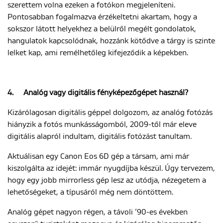
szerettem volna ezeken a fotókon megjeleníteni.
Pontosabban fogalmazva érzékeltetni akartam, hogy a
sokszor látott helyekhez a belülről megélt gondolatok,
hangulatok kapcsolódnak, hozzánk kötődve a tárgy is szinte
lelket kap, ami remélhetőleg kifejeződik a képekben.
4.
Analóg vagy digitális fényképezőgépet használ?
Kizárólagosan digitális géppel dolgozom, az analóg fotózás
hiányzik a fotós munkásságomból, 2009-től már eleve
digitális alapról indultam, digitális fotózást tanultam.
Aktuálisan egy Canon Eos 6D gép a társam, ami már
kiszolgálta az idejét: immár nyugdíjba készül. Úgy tervezem,
hogy egy jobb mirrorless gép lesz az utódja, nézegetem a
lehetőségeket, a típusáról még nem döntöttem.
Analóg gépet nagyon régen, a távoli ‘90-es években