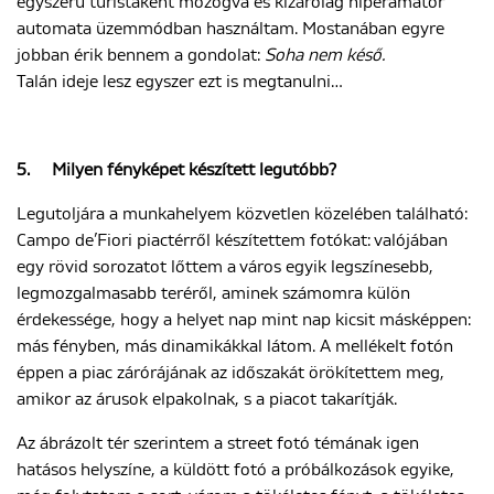
egyszerű turistaként mozogva és kizárólag hiperamatőr
automata üzemmódban használtam. Mostanában egyre
jobban érik bennem a gondolat:
Soha nem késő.
Talán ideje lesz egyszer ezt is megtanulni…
5.
Milyen fényképet készített legutóbb?
Legutoljára a munkahelyem közvetlen közelében található:
Campo de’Fiori piactérről készítettem fotókat: valójában
egy rövid sorozatot lőttem a város egyik legszínesebb,
legmozgalmasabb teréről, aminek számomra külön
érdekessége, hogy a helyet nap mint nap kicsit másképpen:
más fényben, más dinamikákkal látom. A mellékelt fotón
éppen a piac zárórájának az időszakát örökítettem meg,
amikor az árusok elpakolnak, s a piacot takarítják.
Az ábrázolt tér szerintem a street fotó témának igen
hatásos helyszíne, a küldött fotó a próbálkozások egyike,