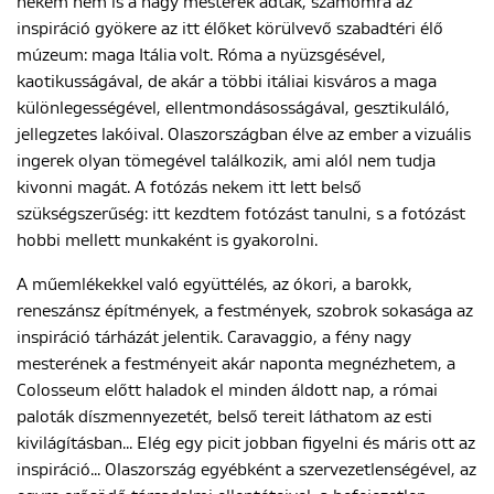
nekem nem is a nagy mesterek adták, számomra az
inspiráció gyökere az itt élőket körülvevő szabadtéri élő
múzeum: maga Itália volt. Róma a nyüzsgésével,
ENGLISH
kaotikusságával, de akár a többi itáliai kisváros a maga
különlegességével, ellentmondásosságával, gesztikuláló,
jellegzetes lakóival. Olaszországban élve az ember a vizuális
ingerek olyan tömegével találkozik, ami alól nem tudja
kivonni magát. A fotózás nekem itt lett belső
szükségszerűség: itt kezdtem fotózást tanulni, s a fotózást
hobbi mellett munkaként is gyakorolni.
A műemlékekkel való együttélés, az ókori, a barokk,
reneszánsz építmények, a festmények, szobrok sokasága az
inspiráció tárházát jelentik. Caravaggio, a fény nagy
mesterének a festményeit akár naponta megnézhetem, a
Colosseum előtt haladok el minden áldott nap, a római
paloták díszmennyezetét, belső tereit láthatom az esti
kivilágításban... Elég egy picit jobban figyelni és máris ott az
inspiráció... Olaszország egyébként a szervezetlenségével, az