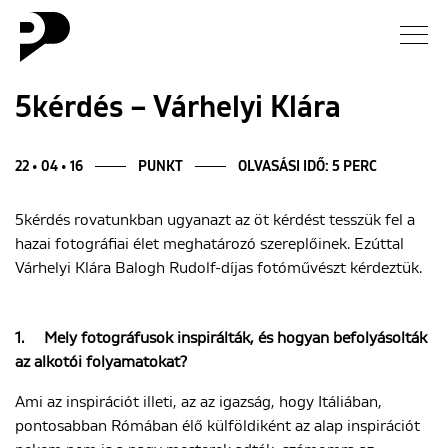
Hírek
5kérdés – Várhelyi Klára
Galéria
22 • 04 • 16
PUNKT
OLVASÁSI IDŐ: 5 PERC
Interjú
5kérdés rovatunkban ugyanazt az öt kérdést tesszük fel a
hazai fotográfiai élet meghatározó szereplőinek. Ezúttal
Esszé
Várhelyi Klára Balogh Rudolf-díjas fotóművészt kérdeztük.
Blog
1.
Mely fotográfusok inspirálták, és hogyan befolyásolták
az alkotói folyamatokat?
Rólunk
Ami az inspirációt illeti, az az igazság, hogy Itáliában,
pontosabban Rómában élő külföldiként az alap inspirációt