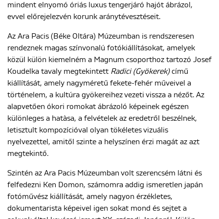
mindent elnyomó óriás luxus tengerjáró hajót ábrázol,
evvel előrejelezvén korunk aránytévesztéseit.
Az Ara Pacis (Béke Oltára) Múzeumban is rendszeresen
rendeznek magas színvonalú fotókiállításokat, amelyek
közül külön kiemelném a Magnum csoporthoz tartozó Josef
Koudelka tavaly megtekintett
Radici
(Gyökerek)
című
kiállítását, amely nagyméretű fekete-fehér műveivel a
történelem, a kultúra gyökereihez vezeti vissza a nézőt. Az
alapvetően ókori romokat ábrázoló képeinek egészen
különleges a hatàsa, a felvételek az eredetről beszélnek,
letisztult kompozícióval olyan tökéletes vizuális
nyelvezettel, amitől szinte a helyszínen érzi magát az azt
megtekintő.
Szintén az Ara Pacis Múzeumban volt szerencsém látni és
felfedezni Ken Domon, számomra addig ismeretlen japán
fotóművész kiállítását, amely nagyon érzékletes,
dokumentarista képeivel igen sokat mond és sejtet a