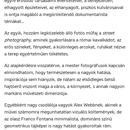
egyre erősödő társadalmi ellentéteivel, a befejezetlen,
elhagyott épületeivel, az elhanyagolt, piszkos külvárosaival
is ontja magából a megörökítendő dokumentarista
témákat...
Az egyik, hozzám legközelebb álló fotós műfaj a
street
photography
, aminek gyakorlására a római kavalkádot, az
erős színeket, fényeket, a különleges arcokat, ruhákat nézve
a terep egyértelműen tökéletes.
Az alapkérdésre visszatérve, a mester fotográfusok kapcsán
elmondhatom, hogy természetesen a nagyok hatása,
inspirációja sem hiányzik, de nálam az elsődleges belső
hajtóerő viszont maga a város, a környezet, s annak nagyon
markáns művészeti dimenziója.
Egyébként nagy csodálója vagyok Alex Webbnek, akinek a
művei számomra megunhatatlan vizuális költemények, de
az olasz Franco Fontana minimalista, domináns színű
geometrikus tájképei is nagy hatást gyakoroltak rám.