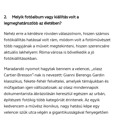
2.
Melyik fotóalbum vagy kiállítás volt a
legmeghatározóbb az életében?
Nehéz erre a kérdésre röviden válaszolnom, hiszen számos
fotókiállítás hatással volt rám, módom volt a fotóművészet
több nagyjának a műveit megtekinteni, hiszen szerencsére
aktuális lakhelyem: Róma városa is bővelkedik a jó
fotókiállításokban.
Maradandó nyomot hagytak bennem a velencei, „olasz
Cartier-Bresson”-nak is nevezett: Gianni Berengo Gardin
klasszikus, fekete-fehér felvételei, amelyek témájukban és
műfajaiban igen változatosak: az olasz mindennapok
dokumentarista ábrázolásán keresztül egészen az urbán,
építészeti fotókig több kategóriát érintenek. Az egyik
kedvencem a művész ikonikus, nagy hatású képe egy
velencei szűk utca végén a gigantikusságával fenyegetően