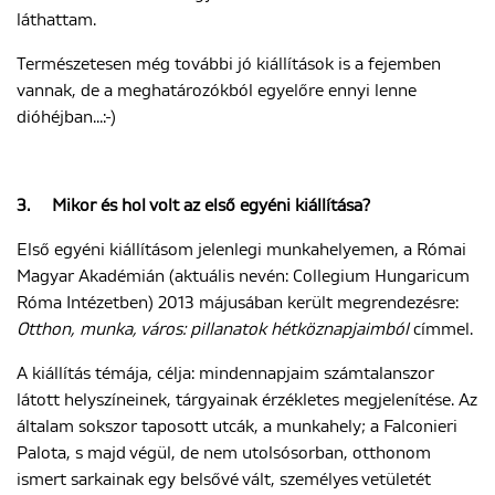
láthattam.
Természetesen még további jó kiállítások is a fejemben
vannak, de a meghatározókból egyelőre ennyi lenne
dióhéjban...:-)
3.
Mikor és hol volt az első egyéni kiállítása?
Első egyéni kiállításom jelenlegi munkahelyemen, a Római
Magyar Akadémián (aktuális nevén: Collegium Hungaricum
Róma Intézetben) 2013 májusában került megrendezésre:
Otthon, munka, város: pillanatok hétköznapjaimból
címmel.
A kiállítás témája, célja: mindennapjaim számtalanszor
látott helyszíneinek, tárgyainak érzékletes megjelenítése. Az
általam sokszor taposott utcák, a munkahely; a Falconieri
Palota, s majd végül, de nem utolsósorban, otthonom
ismert sarkainak egy belsővé vált, személyes vetületét