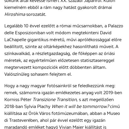
sokunk által kevéssé ismert XX. századi Japánról. Külön
kiemelném ebből a rám nagy hatást gyakorolt drámai
Hiroshima
sorozatát.
Legalább 10 évvel ezelőtt a római műcsarnokban, a Palazzo
delle Esposizioniban volt módom megtekinteni David
LaChapelle gigantikus méretű, művi aprólékossággal előre
beállított, szinte az oltárképekhez hasonlítható műveit. A
színkavalkád, a részletgazdagság, de főképpen az óriási
méretek, az egyértelműen előzetesen statisztasereggel
megtervezett kompozíciók előtt döbbenten álltam.
Valószínűleg sohasem felejtem el.
Hogy a nagy magyar fotósainkról se feledkezzünk meg:
remek, számomra igazán emlékezetes anyag volt 2019-ben
Korniss Péter
Transizione Transition
, s azt megelőzően
2018-ban Sylvia Plachy
When it will be tommorrow?
című
kiállítása az Örök Város fotómúzeumában, abban a Museo
di Trasteverében, ahol pár évvel ezelőtt egy igazán
maradandó emléket hagyó Vivian Maier kiállítást is