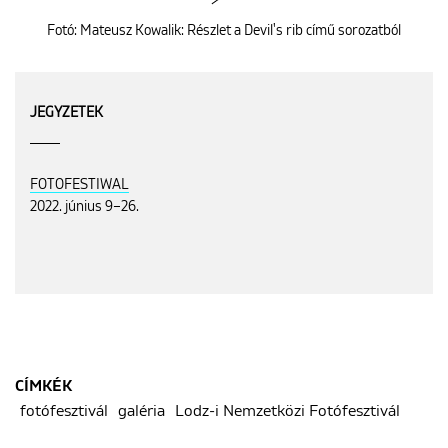
Fotó: Mateusz Kowalik: Részlet a Devil's rib című sorozatból
JEGYZETEK
FOTOFESTIWAL
2022. június 9–26.
CÍMKÉK
fotófesztivál
galéria
Lodz-i Nemzetközi Fotófesztivál