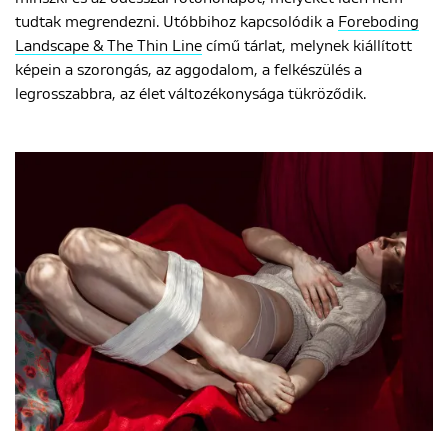
tudtak megrendezni. Utóbbihoz kapcsolódik a
Foreboding
Landscape & The Thin Line
című tárlat, melynek kiállított
képein a szorongás, az aggodalom, a felkészülés a
legrosszabbra, az élet változékonysága tükröződik.