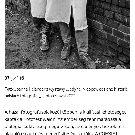
07
16
Fotó: Joanna Helander z wystawy „Jedyne. Nieopowiedziane historie
polskich fotografek_- Fotofestiwal 2022
A hazai fotográfusok közül többen is kiállítási lehetőséget
kaptak a Fotofestiwalon. Az emberiség fennmaradása a
biológiai sokféleség megőrzésén, az élőlények tiszteletén
alapuló együttélés megerősítésén is múlik. A
COEXIST