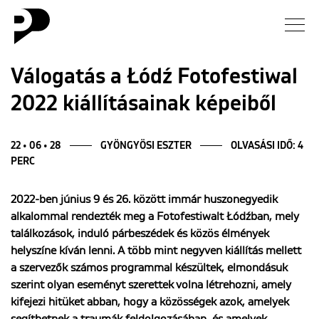
Hírek
Válogatás a Łódź Fotofestiwal
2022 kiállításainak képeiből
Galéria
Interjú
22 • 06 • 28
GYÖNGYÖSI ESZTER
OLVASÁSI IDŐ: 4
PERC
Esszé
2022-ben június 9 és 26. között immár huszonegyedik
alkalommal rendezték meg a Fotofestiwalt Łódźban, mely
Blog
találkozások, induló párbeszédek és közös élmények
helyszíne kíván lenni. A több mint negyven kiállítás mellett
Rólunk
a szervezők számos programmal készültek, elmondásuk
szerint olyan eseményt szerettek volna létrehozni, amely
kifejezi hitüket abban, hogy a közösségek azok, amelyek