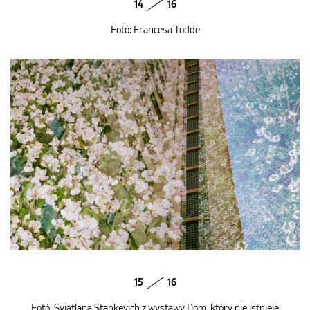
14
16
Fotó: Francesa Todde
15
16
Fotó: Sviatlana Stankevich z wystawy Dom, który nie istnieje