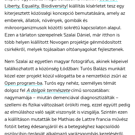
Liberty, Equality, Biodiversity!
kiállítás kísérletet tesz egy
kiterjesztett közösségi koncepció bemutatására, amely az
emberek, állatok, növények, gombák és
mikroorganizmusok közötti sokrétű kapcsolaton alapul.
Ezen a tárlaton szerepelnek Szalai Dániel, már itthon is
több helyen kiállított Novogen projektje génmódosított
csirkékről, melyek tojásaiban oltóanyagokat fejlesztenek.
Nem Szalai az egyetlen magyar fotográfus, akinek képeivel
találkozhatott a közönség Łódźban: Turós Balázs munkáit
közel ezer projekt közül válogatta be a nemzetközi zsűri az
Open program-ba
. Turós egy nehéz, személyes témát
dolgoz fel
A dolgok természete
című sorozatában:
nagymamája – miután demenciával diagnosztizálták –
szellemi és fizikai változásait örökíti meg, ezzel együtt pedig
az elmúláshoz való saját viszonyát is vizsgálja. Szintén ezen
a kiállításon mutatták be Mathias de Lattre francia művész
fotóit beteg édesanyjáról és a betegséghez kapcsolódó
pszilocibin-terápiát alkalmazó varázsgombás kezeléséről.