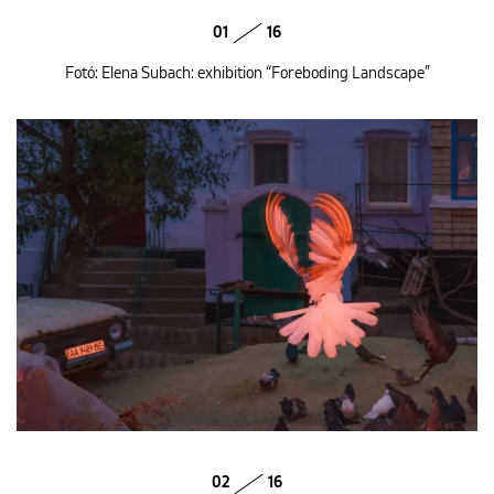
01
16
Fotó: Elena Subach: exhibition “Foreboding Landscape”
02
16