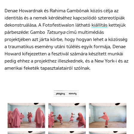
Denae Howardnak és Rahima Gambónak közös célja az
identitás és a nemek kérdéséhez kapcsolódó sztereotípiák
dekonstruálása. A Fotofestiwalon látható
kiállítás
kettejük
párbeszéde: Gambo
Tatsunya
című multimédiás
projektjében azt járta körbe, hogy hogyan lehet a közösség
a traumatikus esemény utáni túlélés egyik formája, Denae
Howard kifejezetten a fesztivál számára készített munkái
pedig ehhez a projekthez illeszkednek, és a New York-i és az
amerikai feketék tapasztalatairól szólnak.