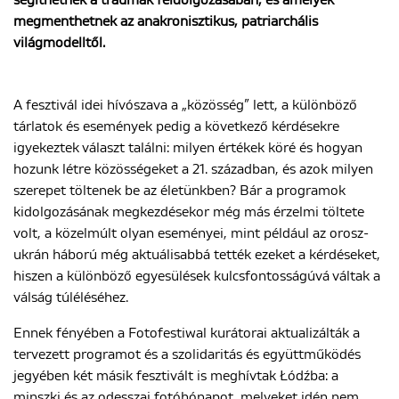
segíthetnek a traumák feldolgozásában, és amelyek
megmenthetnek az anakronisztikus, patriarchális
világmodelltől.
ENGLISH
A fesztivál idei hívószava a „közösség” lett, a különböző
tárlatok és események pedig a következő kérdésekre
igyekeztek választ találni: milyen értékek köré és hogyan
hozunk létre közösségeket a 21. században, és azok milyen
szerepet töltenek be az életünkben? Bár a programok
kidolgozásának megkezdésekor még más érzelmi töltete
volt, a közelmúlt olyan eseményei, mint például az orosz-
ukrán háború még aktuálisabbá tették ezeket a kérdéseket,
hiszen a különböző egyesülések kulcsfontosságúvá váltak a
válság túléléséhez.
Ennek fényében a Fotofestiwal kurátorai aktualizálták a
tervezett programot és a szolidaritás és együttműködés
jegyében két másik fesztivált is meghívtak Łódźba: a
minszki és az odesszai fotóhónapot, melyeket idén nem