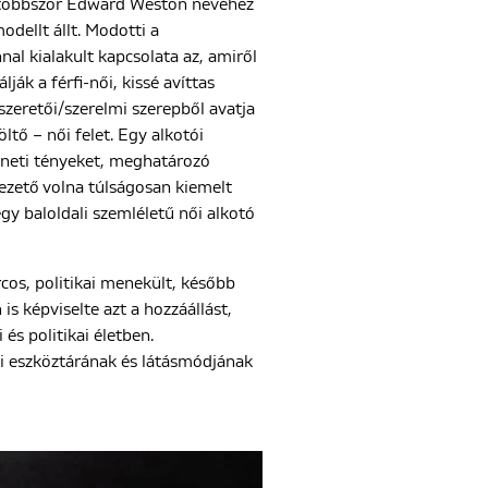
egtöbbször Edward Weston nevéhez
odellt állt. Modotti a
l kialakult kapcsolata az, amiről
ják a férfi-női, kissé avíttas
 szeretői/szerelmi szerepből avatja
ltő – női felet. Egy alkotói
téneti tényeket, meghatározó
ezető volna túlságosan kiemelt
gy baloldali szemléletű női alkotó
cos, politikai menekült, később
is képviselte azt a hozzáállást,
 és politikai életben.
ai eszköztárának és látásmódjának