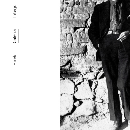
Interjú
Galéria
Hírek