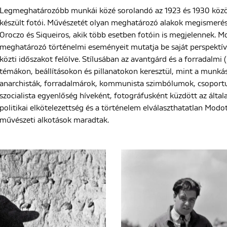
Legmeghatározóbb munkái közé sorolandó az 1923 és 1930 között
készült fotói. Művészetét olyan meghatározó alakok megismerése 
Oroczo és Siqueiros, akik több esetben fotóin is megjelennek. Mo
meghatározó történelmi eseményeit mutatja be saját perspektívá
közti időszakot felölve. Stílusában az avantgárd és a forradalmi 
témákon, beállításokon és pillanatokon keresztül, mint a munkás
anarchisták, forradalmárok, kommunista szimbólumok, csoportus
szocialista egyenlőség híveként, fotográfusként küzdött az által
politikai elkötelezettség és a történelem elválaszthatatlan Modot
művészeti alkotások maradtak.