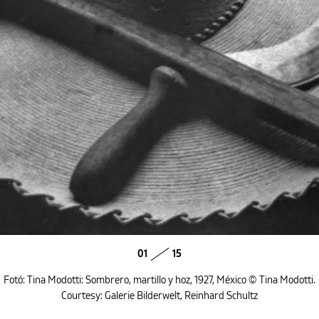
01
15
Fotó: Tina Modotti: Sombrero, martillo y hoz, 1927, México © Tina Modotti.
Courtesy: Galerie Bilderwelt, Reinhard Schultz