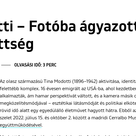
ti – Fotóba ágyazott
ttség
OLVASÁSI IDŐ: 3 PERC
Az olasz származású Tina Modotti (1896–1942) aktivitása, identitá
felettébb komplex. 16 évesen emigrált az USÁ-ba, ahol kezdetb
alkalmazták, ám hamar perspektívát váltott, és a kamera másik o
megközelítésmódjával – esztétikai látásmódját és politikai elkö
rövid idő alatt egy egyedülálló életművet hagyott hátra. Ebből az
szelet 2022. július 15. és október 2. között a madridi Cerralbo M
együttműködésével
.