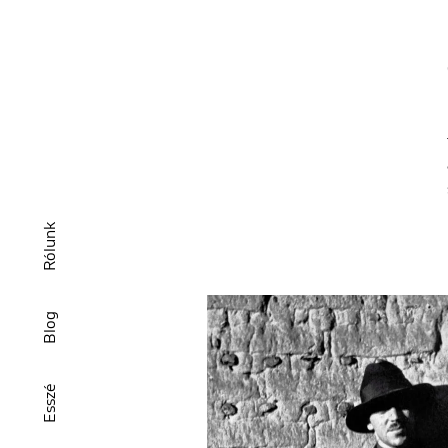
Rólunk
Blog
Esszé