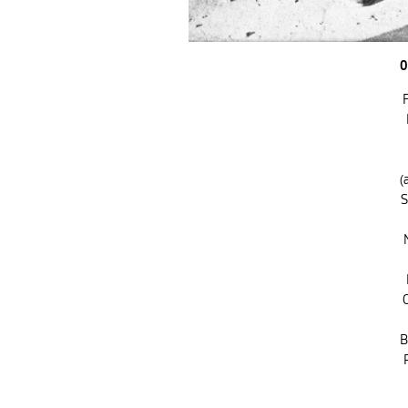
0
F
(
S
B