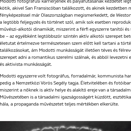
Modotti fotográfusi karrierjének és pályafutásának kezdetét l
kötik, akivel San Fransiscóban találkozott, és akinek kezdetben m
fényképezéssel már Olaszországban megismerkedett, de Westonna
a legtöbb feljegyzés és történet szól, amik sok esetben reprodukál
művészi-alkotói dinamikát, miszerint a férfi egyszerre tanítói és
be – az egyébként legtöbbször szintén aktív alkotói szerepet betö
életutat értelmezve természetesen szem előtt kell tartani a tör
találkozásokat, ám Modotti munkásságát illetően téves és félrev
szerepet adni a romantikus szerelmi szálnak, és abból levezetni e
és aktivista munkásságát.
Modotti egyszerre volt fotográfus, forradalmár, kommunista har
pedig a Nemzetközi Vörös Segély tagja. Életvitelében és fotóiban 
miszerint a nőknek is aktív helye és alakító ereje van a társadalmi
Művészetében is a társadalmi igazságosságért küzdött, esztétik
hála, a propaganda művészetet teljes mértékben elkerülte.