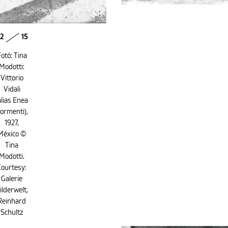
2
15
otó: Tina
Modotti:
Vittorio
Vidali
alias Enea
ormenti),
1927,
México ©
Tina
Modotti.
Courtesy:
Galerie
ilderwelt,
Reinhard
Schultz