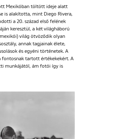
 Mexikóban töltött ideje alatt
is alakította, mint Diego Rivera,
dotti a 20. század első felének
ján keresztül, a két világháború
(mexikói) világ ötvöződik olyan
osztály, annak tagjainak élete,
olások és egyéni történetek. A
a fontosnak tartott értékekekért. A
ti munkájától, ám fotói így is