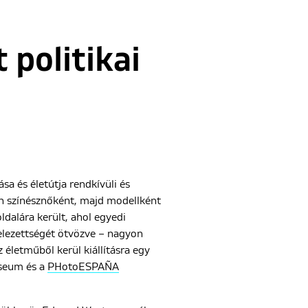
 politikai
sa és életútja rendkívüli és
en színésznőként, majd modellként
ldalára került, ahol egyedi
telezettségét ötvözve – nagyon
 életműből kerül kiállításra egy
useum és a
PHotoESPAÑA