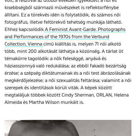
volt, a fesztivál az utóbbi években igyekezett a női és
kisebbségből származó művészeket is reflektorfénybe
állítani. Ez a törekvés idén is folytatódik, és számos női
fotográfus, illetve feltörekvő tehetség munkája látható.
Ehhez kapcsolódik
A Feminist Avant-Garde. Photographs
and Performances of the 1970s from the Verbund
Collection, Vienna
című kiállítás is, melyen 71 női alkotó
több, mint 200 alkotását láthatja a közönség. A tárlat öt
témakörre tagolódik: a nők feleséggé, anyává és
háziasszonnyá való redukálása; az ebből fakadó bezártság
érzése; a szépség diktátumainak és a női test ábrázolásának
megkérdőjelezése; a női szexualitás feltárása; valamint a női
szerepek és identitások körüli viták. A képek között
megtaláljuk többek között Cindy Sherman, ORLAN, Helena
Almeida és Martha Wilson munkáit is.