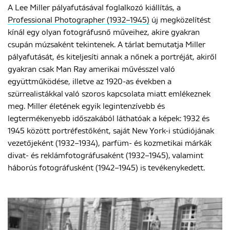
A Lee Miller pályafutásával foglalkozó kiállítás, a
Professional Photographer (1932–1945)
új megközelítést
kínál egy olyan fotográfusnő műveihez, akire gyakran
csupán múzsaként tekintenek. A tárlat bemutatja Miller
pályafutását, és kiteljesíti annak a nőnek a portréját, akiről
gyakran csak Man Ray amerikai művésszel való
együttműködése, illetve az 1920-as években a
szürrealistákkal való szoros kapcsolata miatt emlékeznek
meg. Miller életének egyik legintenzívebb és
legtermékenyebb időszakából láthatóak a képek: 1932 és
1945 között portréfestőként, saját New York-i stúdiójának
vezetőjeként (1932–1934), parfüm- és kozmetikai márkák
divat- és reklámfotográfusaként (1932–1945), valamint
háborús fotográfusként (1942–1945) is tevékenykedett.