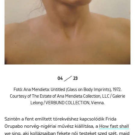
04
23
Fotó: Ana Mendieta: Untitled (Glass on Body Imprints), 1972.
Courtesy of The Estate of Ana Mendieta Collection, LLC / Galerie
Lelong / VERBUND COLLECTION, Vienna.
Szintén a fent említett törekvéshez kapcsolódik Frida
Orupabo norvég-nigériai művész kiállítása, a
How fast shall
we sing
, aki kollázsaiban fekete női testeket szed szét, majd