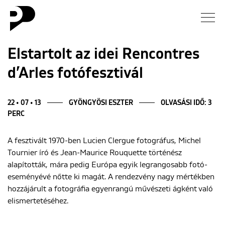
Hírek
Elstartolt az idei Rencontres
d’Arles fotófesztivál
Galéria
Interjú
22 • 07 • 13
GYÖNGYÖSI ESZTER
OLVASÁSI IDŐ: 3
PERC
Esszé
A fesztivált 1970-ben Lucien Clergue fotográfus, Michel
Tournier író és Jean-Maurice Rouquette történész
Blog
alapították, mára pedig Európa egyik legrangosabb fotó-
eseményévé nőtte ki magát. A rendezvény nagy mértékben
Rólunk
hozzájárult a fotográfia egyenrangú művészeti ágként való
elismertetéséhez.