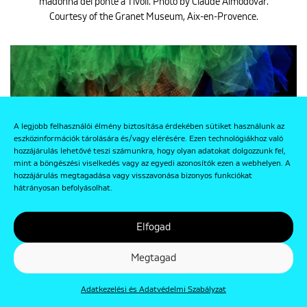
madonna del ponte a Tivoli. Photo by Claude Almodovar.
Courtesy of the Granet Museum, Aix-en-Provence.
A legjobb felhasználói élmény biztosítása érdekében sütiket használunk az
eszközinformációk tárolására és/vagy elérésére. Ezen technológiákhoz való
hozzájárulás lehetővé teszi számunkra, hogy olyan adatokat dolgozzunk fel,
mint a böngészési viselkedés vagy az egyedi azonosítók ezen a webhelyen. A
hozzájárulás megtagadása vagy visszavonása bizonyos funkciókat
hátrányosan befolyásolhat.
Elfogad
Megtagad
Adatkezelési és Adatvédelmi Szabályzat