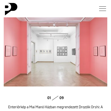
Hírek
Galéria
Interjú
Esszé
Blog
Rólunk
01
09
Enteriőrkép a Mai Manó Házban megrendezett Drozdik Orshi: A