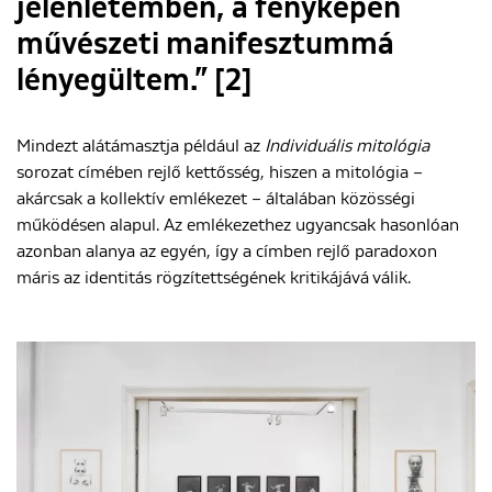
jelenlétemben, a fényképen
művészeti manifesztummá
lényegültem.” [2]
Mindezt alátámasztja például az
Individuális mitológia
sorozat címében rejlő kettősség, hiszen a mitológia –
akárcsak a kollektív emlékezet – általában közösségi
működésen alapul. Az emlékezethez ugyancsak hasonlóan
azonban alanya az egyén, így a címben rejlő paradoxon
máris az identitás rögzítettségének kritikájává válik.