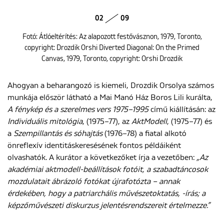
02
09
Fotó: Átlóeltérítés: Az alapozott festővásznon, 1979, Toronto,
copyright: Drozdik Orshi Diverted Diagonal: On the Primed
Canvas, 1979, Toronto, copyright: Orshi Drozdik
Ahogyan a beharangozó is kiemeli, Drozdik Orsolya számos
munkája először látható a Mai Manó Ház Boros Lili kurálta,
A fénykép és a szerelmes vers 1975–1995
című kiállításán: az
Individuális mitológia
, (1975–77), az
AktModell
, (1975–77) és
a
Szempillantás és sóhajtás
(1976–78) a fiatal alkotó
önreflexív identitáskeresésének fontos példáiként
olvashatók. A kurátor a következőket írja a vezetőben:
„Az
akadémiai aktmodell-beállítások fotóit, a szabadtáncosok
mozdulatait ábrázoló fotókat újrafotózta – annak
érdekében, hogy a patriarchális művészetoktatás, -írás; a
képzőművészeti diskurzus jelentésrendszereit értelmezze.”