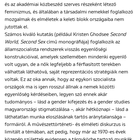
és az akadémiai közbeszéd szerves részeként létező
feminizmus, és általában a társadalmi nemekkel foglalkozó
mozgalmak és elméletek a keleti blokk országaiba nem
jutottak el.
Számos kiváló kutatás (például Kristen Ghodsee
Second
World, Second Sex
című monográfiája) foglalkozik az
államszocialista rendszerek visszás egyenlőségi
konstrukcióival, amelyek szellemében mindenki egyenlő
volt ugyan, de a nők legfeljebb a férfiasított terekben
válhattak láthatóvá, saját reprezentációs stratégiáik nem
voltak. Ez az oka annak, hogy az egykori szocialista
országok ma is igen rosszul állnak a nemek közötti
egyenlőség kérdéseiben, legyen szó ennek akár
tudományos – lásd a gender kifejezés és a gender studies
magyarországi stigmatizálása –, akár hétköznapi – lásd a
láthatatlan munka eloszlásának tartós aránytalansága –
formáiról. A művészettörténeti- és elméleti diskurzus is
limitált a témában, azt pedig, hogy már az 1970-es évek
közepén születtek evidensen a tárgykörbe tartozó munkák,