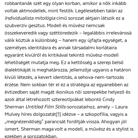
robbantanák szét egy olyan korban, amikor a nők inkább
voltak aktmodellek, mint festők. Legélesebben talán az
Individualista mitológia
című sorozat aktjain látszik ez a
szubverzív gesztus. Modell és művész nemcsak
összekeveredik vagy széttöredezik – legalábbis irrelevánssá
válik köztük a különbség – hanem egy újfajta egységet, a
személyes identitásra és annak társadalmi korlátaira
egyaránt kívülről és kritikával tekintő művész-modell
lehetőségét mutatja meg. Ez a kettősség a szerep belső
dialektikáját is meghatározza, jellemzője ugyanis a határon
kívüli létezés, a kevert identitás, a sehova-nem-tartozás
érzése. Nem sokban tér el ez a stratégia az egyanebben az
évtizedben saját magát ikonikus női szerepekbe helyező és
azok által létrehozott sztereotípiákat lebontó Cindy
Sherman
Untitled Film Stills
-sorozataihoz, amely – Laura
Mulvey híres dolgozatát[1] idézve – a szkopofília, vagyis a
„megnézendőség” parancsát fordítják vissza. Ahogyan jól
ismert, Sherman maga volt a modell, a művész és a stylist is
ezekben a sorozatokban.