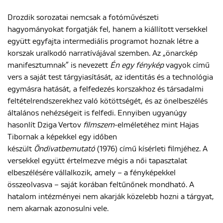
Drozdik sorozatai nemcsak a fotóművészeti
hagyományokat forgatják fel, hanem a kiállított versekkel
együtt egyfajta intermediális programot hoznak létre a
korszak uralkodó narratívájával szemben. Az „önarckép
manifesztumnak” is nevezett
Én egy fénykép
vagyok című
vers a saját test tárgyiasítását, az identitás és a technológia
egymásra hatását, a felfedezés korszakhoz és társadalmi
feltételrendszerekhez való kötöttségét, és az önelbeszélés
általános nehézségeit is felfedi. Ennyiben ugyanúgy
hasonlít Dziga Vertov
filmszem
-elméletéhez mint Hajas
Tibornak a képekkel egy időben
készült
Öndivatbemutató
(1976) című kísérleti filmjéhez. A
versekkel együtt értelmezve mégis a női tapasztalat
elbeszélésére vállalkozik, amely – a fényképekkel
összeolvasva – saját korában feltűnőnek mondható. A
hatalom intézményei nem akarják közelebb hozni a tárgyat,
nem akarnak azonosulni vele.