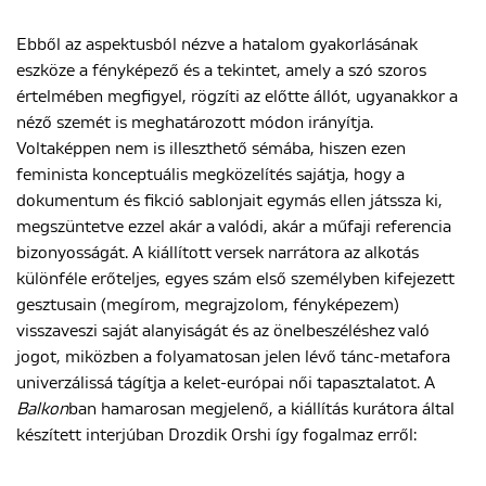
Ebből az aspektusból nézve a hatalom gyakorlásának
eszköze a fényképező és a tekintet, amely a szó szoros
értelmében megfigyel, rögzíti az előtte állót, ugyanakkor a
néző szemét is meghatározott módon irányítja.
Voltaképpen nem is illeszthető sémába, hiszen ezen
feminista konceptuális megközelítés sajátja, hogy a
dokumentum és fikció sablonjait egymás ellen játssza ki,
megszüntetve ezzel akár a valódi, akár a műfaji referencia
bizonyosságát. A kiállított versek narrátora az alkotás
különféle erőteljes, egyes szám első személyben kifejezett
gesztusain (megírom, megrajzolom, fényképezem)
visszaveszi saját alanyiságát és az önelbeszéléshez való
jogot, miközben a folyamatosan jelen lévő tánc-metafora
univerzálissá tágítja a kelet-európai női tapasztalatot. A
Balkon
ban hamarosan megjelenő, a kiállítás kurátora által
készített interjúban Drozdik Orshi így fogalmaz erről: