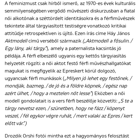
A feminizmust csak hírből ismerő, az 1970-es évek kulturális
semmilyenségében vergődő művészeti diskurzusban a fiatal
női alkotónak a széttördelt identitásokra és a férfiművészek
tekintete által tárgyiasított testiségre vonatkozó kritikai
attitűdje retrospektíven is újító. Ezen írás címe Háy János
Aktmodell
című verséből származik
(„Aktmodell a fősulin. /
Egy lány, aki tárgy.”
), amely a paternalista kacsintás jó
példája. A férfi elbeszélő ugyanis egy kettős tárgyiasítás
helyzetét rögzíti: a női aktot festő férfi művészhallgatókat
magukat is megfigyelik az Epreskert körül dolgozó,
ugyancsak férfi munkások (
„Milyen jó lehet egy festőnek, /
mondják, bazmeg, / de jó és a földre köpnek, / egész nap
azért ülhet, / hogy a meztelen nőt lesse”
) Eközben a női
modell gondolatait is a vers férfi beszélője közvetíti:
„S te a
tárgy nevetsz ezen, / szünetben, hogy ne fázz / köpenyt
veszel, / fél egykor végre ruhát, / mert valaki az Epres / kert
előtt vár.”)
Drozdik Orshi fotói mintha ezt a hagyományos felosztást