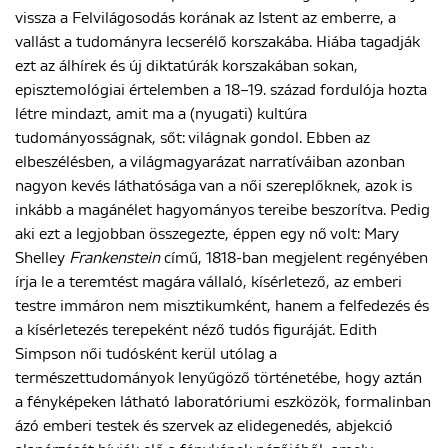
vissza a Felvilágosodás korának az Istent az emberre, a
vallást a tudományra lecserélő korszakába. Hiába tagadják
ezt az álhírek és új diktatúrák korszakában sokan,
episztemológiai értelemben a 18–19. század fordulója hozta
létre mindazt, amit ma a (nyugati) kultúra
tudományosságnak, sőt: világnak gondol. Ebben az
elbeszélésben, a világmagyarázat narratíváiban azonban
nagyon kevés láthatósága van a női szereplőknek, azok is
inkább a magánélet hagyományos tereibe beszorítva. Pedig
aki ezt a legjobban összegezte, éppen egy nő volt: Mary
Shelley
Frankenstein
című, 1818-ban megjelent regényében
írja le a teremtést magára vállaló, kísérletező, az emberi
testre immáron nem misztikumként, hanem a felfedezés és
a kísérletezés terepeként néző tudós figuráját. Edith
Simpson női tudósként kerül utólag a
természettudományok lenyűgöző történetébe, hogy aztán
a fényképeken látható laboratóriumi eszközök, formalinban
ázó emberi testek és szervek az elidegenedés, abjekció