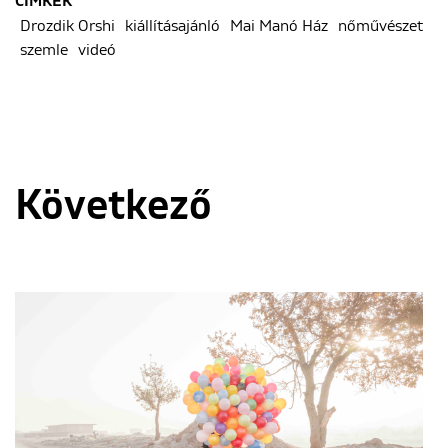
CÍMKÉK
Drozdik Orshi
kiállításajánló
Mai Manó Ház
nőművészet
szemle
videó
Következő