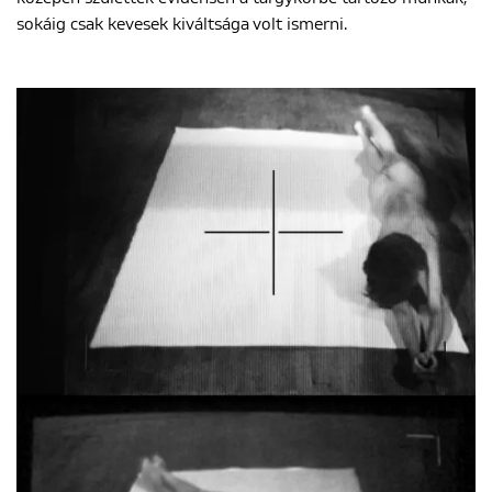
sokáig csak kevesek kiváltsága volt ismerni.