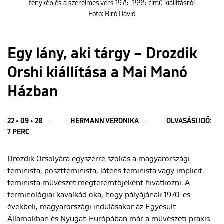
fénykép és a szerelmes vers 1975–1995 című kiállításról
Fotó: Biró Dávid
ENGLISH
Egy lány, aki tárgy – Drozdik
Orshi kiállítása a Mai Manó
Házban
22 • 09 • 28
HERMANN VERONIKA
OLVASÁSI IDŐ:
7 PERC
Drozdik Orsolyára egyszerre szokás a magyarországi
feminista, posztfeminista, látens feminista vagy implicit
feminista művészet megteremtőjeként hivatkozni. A
terminológiai kavalkád oka, hogy pályájának 1970-es
évekbeli, magyarországi indulásakor az Egyesült
Államokban és Nyugat-Európában már a művészeti praxis