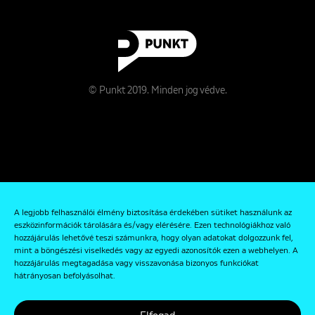
© Punkt 2019. Minden jog védve.
Rólunk
A legjobb felhasználói élmény biztosítása érdekében sütiket használunk az
Kapcsolat
eszközinformációk tárolására és/vagy elérésére. Ezen technológiákhoz való
hozzájárulás lehetővé teszi számunkra, hogy olyan adatokat dolgozzunk fel,
Adatkezelési és Adatvédelmi Szabályzat
mint a böngészési viselkedés vagy az egyedi azonosítók ezen a webhelyen. A
hozzájárulás megtagadása vagy visszavonása bizonyos funkciókat
hátrányosan befolyásolhat.