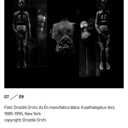
07
09
Fotó: Drozdik Orshi: Az Én manufakturálása: A pathalogikus test,
1989–1995, New York
copyright: Drozdik Orshi