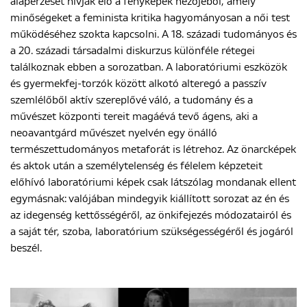
alapérzését hívják elő a fényképek nézőjéből, amely
minőségeket a feminista kritika hagyományosan a női test
működéséhez szokta kapcsolni. A 18. századi tudományos és
a 20. századi társadalmi diskurzus különféle rétegei
találkoznak ebben a sorozatban. A laboratóriumi eszközök
és gyermekfej-torzók között alkotó alteregó a passzív
szemlélőből aktív szereplővé váló, a tudomány és a
művészet központi tereit magáévá tevő ágens, aki a
neoavantgárd művészet nyelvén egy önálló
természettudományos metaforát is létrehoz. Az önarcképek
és aktok után a személytelenség és félelem képzeteit
előhívó laboratóriumi képek csak látszólag mondanak ellent
egymásnak: valójában mindegyik kiállított sorozat az én és
az idegenség kettősségéről, az önkifejezés módozatairól és
a saját tér, szoba, laboratórium szükségességéről és jogáról
beszél.