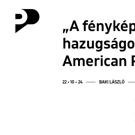
„A fényké
hazugságok
American 
22 • 10 • 24
BAKI LÁSZLÓ