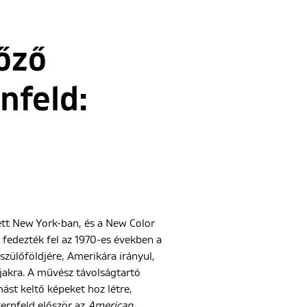
őző
nfeld:
ett New York-ban, és a New Color
 fedezték fel az 1970-es években a
szülőföldjére, Amerikára irányul,
ájakra. A művész távolságtartó
st keltő képeket hoz létre,
ernfeld először az
American