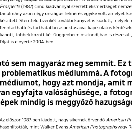
Prospects
(1987) című kiadvánnyal szerzett elismertséget nemze
tanulmány azon négy országos felmérés egyike volt, amelyet Ste
készített. Sternfeld tizenkét további könyvet is kiadott, melyek
fenntartható és tarthatatlan aspektusaival kapcsolatos kérdéseke
kapott, többek között két Guggenheim ösztöndíjban is részesült,
Díjat is elnyerte 2004-ben.
otó sem magyaráz meg semmit. Ez te
s problematikus médiummá. A fotogr
 médiumot, hogy azt mondja, amit m
an egyfajta valósághűsége, a fotogr
yképek mindig is meggyőző hazugságo
Az először 1987-ben kiadott, nagy sikernek örvendő
American Pr
hasonlították, mint Walker Evans
American Photographs
vagy R