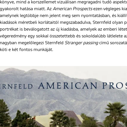
könyve, mind a korszellemet vizuálisan megragadni tudó aspektu
gyakorolt hatása miatt. Az
American Prospects
ezen végleges kia
amelynek legtöbbje nem jelent meg sem nyomtatásban, és kiállít
kiadások méretbeli korlátaitól megszabadulva, Sternfeld olyan p
portrékat is beválogatott az új kiadásba, amelyek az emberi létet
végeredmény egy sokkal összetettebb és sokoldalúbb látlelete 
nagyban megelőlegezi Sternfeld
Stranger passing
című sorozatá
köti e két fontos munkáját.