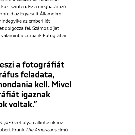
tközi szinten. Ez a meghatározó
rnfeld az Egyesült Államokról
 mindegyike az emberi lét
t dolgozza fel. Számos díjat
 valamint a Citibank Fotográfiai
szi a fotográfiát
áfus feladata,
ondania kell. Mivel
áfiát igaznak
k voltak.”
ospects-
et olyan alkotásokhoz
obert Frank
The Americans
című