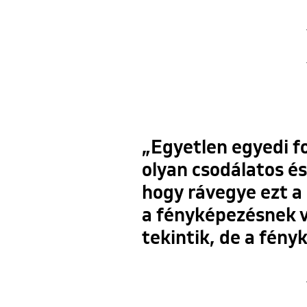
„Egyetlen egyedi f
olyan csodálatos é
hogy rávegye ezt a
a fényképezésnek v
tekintik, de a fén