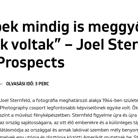
pek mindig is meggy
 voltak” – Joel Ster
Prospects
OLVASÁSI IDŐ: 3 PERC
Joel Sternfeld, a fotográfia meghatározó alakja 1944-ben szület
Photography csoport legfontosabb képviselőinek egyike volt. Ők
színt a művészi fényképészetben. Sternfeld figyelme újra és újra 
az ország sajátosságaira, az ott élő emberekre és a különleges t
látásmódja az országgal és annak lakóival szemben mély benyomá
melyek egy utópia és disztópia közötti Amerikát mutatnak be. St