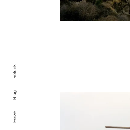
Rólunk
Blog
Esszé