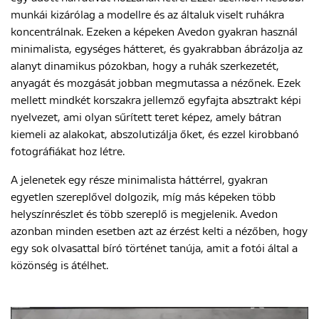
munkái kizárólag a modellre és az általuk viselt ruhákra
koncentrálnak. Ezeken a képeken Avedon gyakran használ
minimalista, egységes hátteret, és gyakrabban ábrázolja az
alanyt dinamikus pózokban, hogy a ruhák szerkezetét,
anyagát és mozgását jobban megmutassa a nézőnek. Ezek
mellett mindkét korszakra jellemző egyfajta absztrakt képi
nyelvezet, ami olyan sűrített teret képez, amely bátran
kiemeli az alakokat, abszolutizálja őket, és ezzel kirobbanó
fotográfiákat hoz létre.
A jelenetek egy része minimalista háttérrel, gyakran
egyetlen szereplővel dolgozik, míg más képeken több
helyszínrészlet és több szereplő is megjelenik. Avedon
azonban minden esetben azt az érzést kelti a nézőben, hogy
egy sok olvasattal bíró történet tanúja, amit a fotói által a
közönség is átélhet.