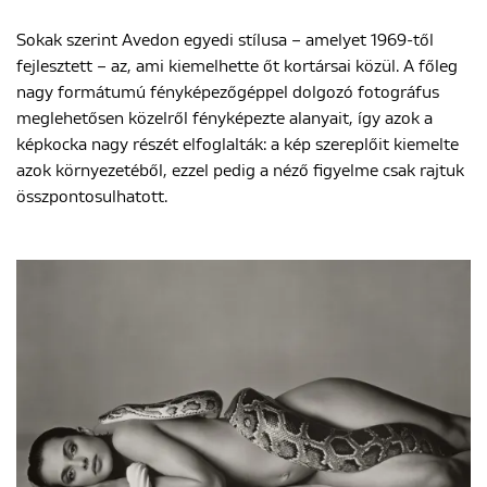
Sokak szerint Avedon egyedi stílusa – amelyet 1969-től
fejlesztett – az, ami kiemelhette őt kortársai közül. A főleg
nagy formátumú fényképezőgéppel dolgozó fotográfus
meglehetősen közelről fényképezte alanyait, így azok a
képkocka nagy részét elfoglalták: a kép szereplőit kiemelte
azok környezetéből, ezzel pedig a néző figyelme csak rajtuk
összpontosulhatott.