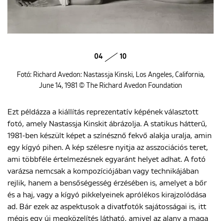
04
10
Fotó: Richard Avedon: Nastassja Kinski, Los Angeles, California,
June 14, 1981 © The Richard Avedon Foundation
Ezt példázza a kiállítás reprezentatív képének választott
fotó, amely Nastassja Kinskit ábrázolja. A statikus hátterű,
1981-ben készült képet a színésznő fekvő alakja uralja, amin
egy kígyó pihen. A kép szélesre nyitja az asszociációs teret,
ami többféle értelmezésnek egyaránt helyet adhat. A fotó
varázsa nemcsak a kompozíciójában vagy technikájában
rejlik, hanem a bensőségesség érzésében is, amelyet a bőr
és a haj, vagy a kígyó pikkelyeinek aprólékos kirajzolódása
ad. Bár ezek az aspektusok a divatfotók sajátosságai is, itt
mégis egy új megközelítés látható, amivel az alany a maga