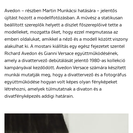
Avedon – részben Martin Munkácsi hatására – jelentős
újítást hozott a modellfotózásban. A művész a statikusan
ENGLISH
beállított szereplők helyett a díszlet főszereplőivé tette a
modelleket, mozgatta őket, hogy ezzel megmutassa az
emberi oldalukat, amikkel a néző és a modell között viszony
alakulhat ki. A mostani kiállítás egy egész fejezetet szentel
Richard Avedon és Gianni Versace együttműködésének,
amely a divattervező debütálását jelentő 1980-as kollekció
kampányával kezdődött. Avedon Versace számára készített
munkái mutatják meg, hogy a divattervező és a fotográfus
együttműködése hogyan volt képes olyan fényképeket
létrehozni, amelyek túlmutatnak a divaton és a
divatfényképezés addigi határain.