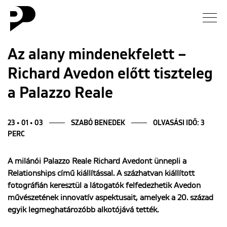
Hírek
Az alany mindenekfelett –
Richard Avedon előtt tiszteleg
Galéria
a Palazzo Reale
Interjú
23 • 01 • 03
SZABÓ BENEDEK
OLVASÁSI IDŐ: 3
Esszé
PERC
Blog
A milánói Palazzo Reale Richard Avedont ünnepli a
Relationships című kiállítással. A százhatvan kiállított
fotográfián keresztül a látogatók felfedezhetik Avedon
Rólunk
művészetének innovatív aspektusait, amelyek a 20. század
egyik legmeghatározóbb alkotójává tették.