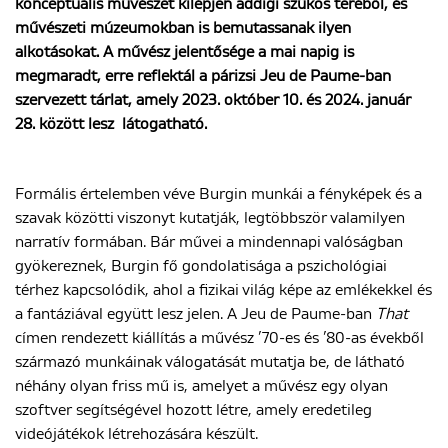
konceptuális művészet kilépjen addigi szűkös teréből, és
művészeti múzeumokban is bemutassanak ilyen
alkotásokat. A művész jelentősége a mai napig is
ENGLISH
megmaradt, erre reflektál a párizsi Jeu de Paume-ban
szervezett tárlat, amely 2023. október 10. és 2024. január
28. között lesz látogatható.
Formális értelemben véve Burgin munkái a fényképek és a
szavak közötti viszonyt kutatják, legtöbbször valamilyen
narratív formában. Bár művei a mindennapi valóságban
gyökereznek, Burgin fő gondolatisága a pszichológiai
térhez kapcsolódik, ahol a fizikai világ képe az emlékekkel és
a fantáziával együtt lesz jelen. A Jeu de Paume-ban
That
címen rendezett kiállítás a művész ’70-es és ’80-as évekből
származó munkáinak válogatását mutatja be, de látható
néhány olyan friss mű is, amelyet a művész egy olyan
szoftver segítségével hozott létre, amely eredetileg
videójátékok létrehozására készült.