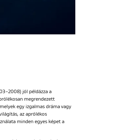
03–2008) jól példázza a
 aprólékosan megrendezett
 amelyek egy izgalmas dráma vagy
világítás, az aprólékos
ználata minden egyes képet a