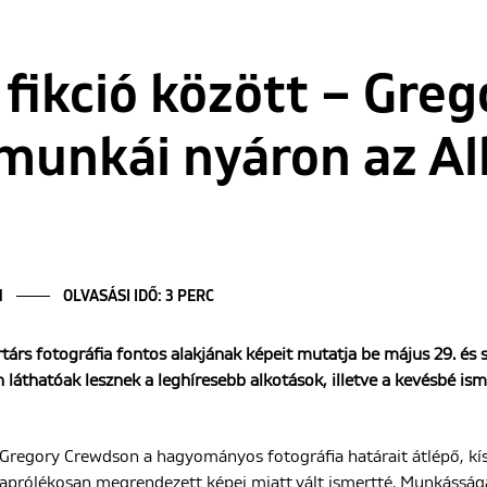
 fikció között – Greg
munkái nyáron az Al
N
OLVASÁSI IDŐ: 3 PERC
árs fotográfia fontos alakjának képeit mutatja be május 29. és 
on láthatóak lesznek a leghíresebb alkotások, illetve a kevésbé ism
Gregory Crewdson a hagyományos fotográfia határait átlépő, kísé
aprólékosan megrendezett képei miatt vált ismertté. Munkásság