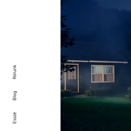
Rólunk
Blog
Esszé