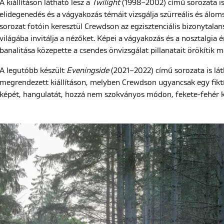
A kiállításon látható lesz a
Twilight
(1998–2002) című sorozata is,
elidegenedés és a vágyakozás témáit vizsgálja szürreális és álom
sorozat fotóin keresztül Crewdson az egzisztenciális bizonytalan
világába invitálja a nézőket. Képei a vágyakozás és a nosztalgia é
banalitása közepette a csendes önvizsgálat pillanatait örökítik m
A legutóbb készült
Eveningside
(2021–2022) című sorozata is lát
megrendezett kiállításon, melyben Crewdson ugyancsak egy fiktí
képét, hangulatát, hozzá nem szokványos módon, fekete-fehér 