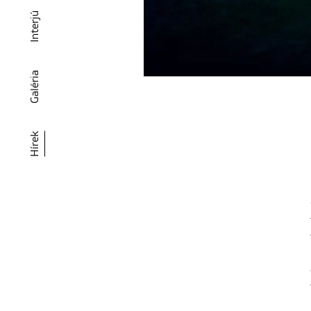
Interjú
Galéria
Hírek