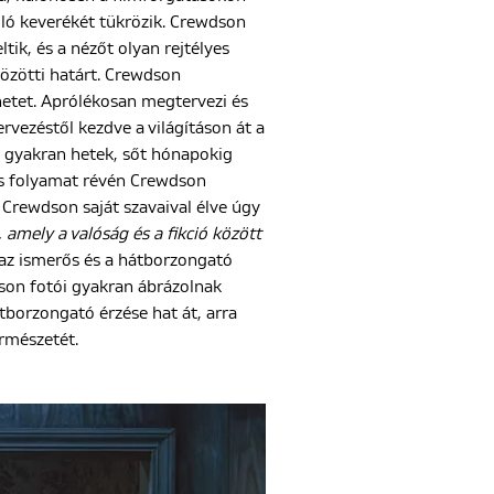
álló keverékét tükrözik. Crewdson
ltik, és a nézőt olyan rejtélyes
közötti határt. Crewdson
netet. Aprólékosan megtervezi és
rvezéstől kezdve a világításon át a
 gyakran hetek, sőt hónapokig
gos folyamat révén Crewdson
 Crewdson saját szavaival élve úgy
amely a valóság és a fikció között
t az ismerős és a hátborzongató
dson fotói gyakran ábrázolnak
tborzongató érzése hat át, arra
ermészetét.