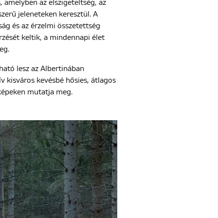
 amelyben az elszigeteltség, az
szerű jeleneteken keresztül. A
ság és az érzelmi összetettség
rzését keltik, a mindennapi élet
eg.
ható lesz az Albertinában
v kisváros kevésbé hősies, átlagos
képeken mutatja meg.