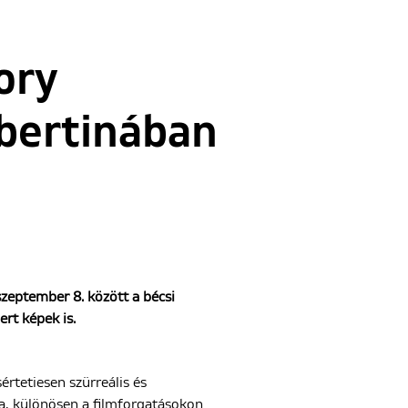
ory
bertinában
szeptember 8. között a bécsi
ert képek is.
rtetiesen szürreális és
a, különösen a filmforgatásokon