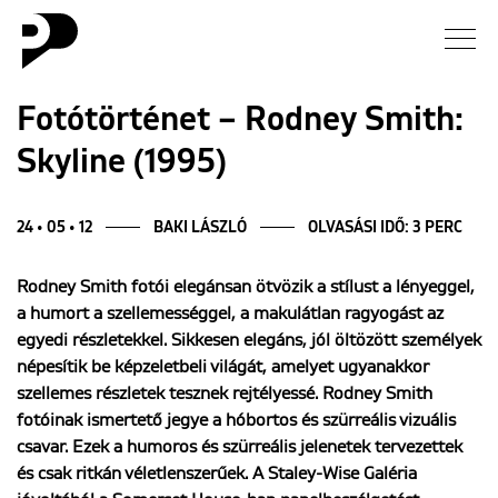
Hírek
Fotótörténet – Rodney Smith:
Skyline (1995)
Galéria
Interjú
24 • 05 • 12
BAKI LÁSZLÓ
OLVASÁSI IDŐ: 3 PERC
Rodney Smith fotói elegánsan ötvözik a stílust a lényeggel,
Esszé
a humort a szellemességgel, a makulátlan ragyogást az
egyedi részletekkel. Sikkesen elegáns, jól öltözött személyek
Blog
népesítik be képzeletbeli világát, amelyet ugyanakkor
szellemes részletek tesznek rejtélyessé. Rodney Smith
Rólunk
fotóinak ismertető jegye a hóbortos és szürreális vizuális
csavar. Ezek a humoros és szürreális jelenetek tervezettek
és csak ritkán véletlenszerűek. A Staley-Wise Galéria