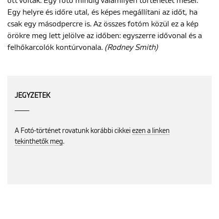
ott voltak. Egy fotó mindig valamilyen történetet mesél.
Egy helyre és időre utal, és képes megállítani az időt, ha
csak egy másodpercre is. Az összes fotóm közül ez a kép
örökre meg lett jelölve az időben: egyszerre idővonal és a
felhőkarcolók kontúrvonala.
(Rodney Smith)
JEGYZETEK
A Fotó-történet rovatunk korábbi cikkei
ezen a linken
tekinthetők meg
.