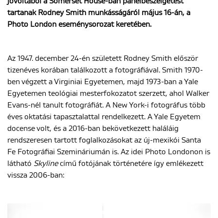
jóvoltából a Somerset House-ban panelbeszélgetést
tartanak Rodney Smith munkásságáról május 16-án, a
Photo London eseménysorozat keretében.
ENGLISH
Az 1947. december 24-én született Rodney Smith először
tizenéves korában találkozott a fotográfiával. Smith 1970-
ben végzett a Virginiai Egyetemen, majd 1973-ban a Yale
Egyetemen teológiai mesterfokozatot szerzett, ahol Walker
Evans-nél tanult fotográfiát. A New York-i fotográfus több
éves oktatási tapasztalattal rendelkezett. A Yale Egyetem
docense volt, és a 2016-ban bekövetkezett haláláig
rendszeresen tartott foglalkozásokat az új-mexikói Santa
Fe Fotográfiai Szemináriumán is. Az idei Photo Londonon is
látható
Skyline
című fotójának történetére így emlékezett
vissza 2006-ban: