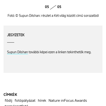
05
05
Fotó: © Supun Dilshan: részlet a Két világ között című sorozatból
JEGYZETEK
Supun Dilshan
további képei ezen a linken tekinthetők meg.
CÍMKÉK
fődíj
fotópályázat
hírek
Nature inFocus Awards