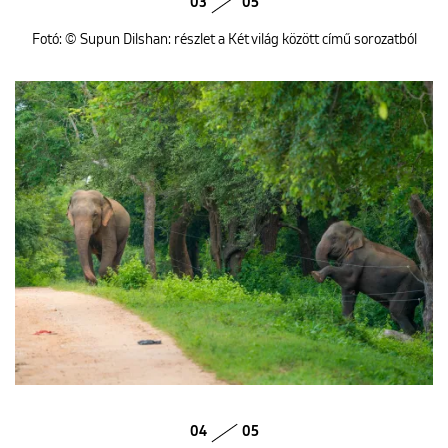
03
05
Fotó: © Supun Dilshan: részlet a Két világ között című sorozatból
04
05