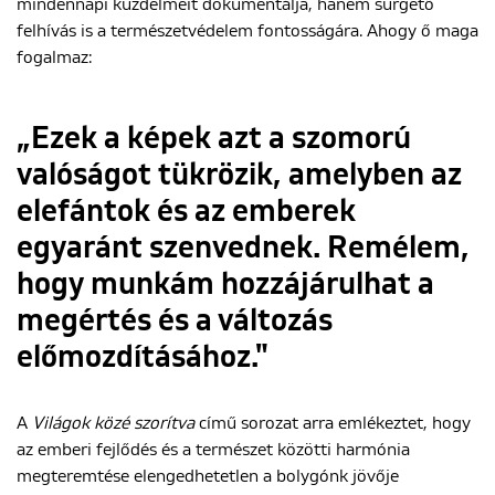
mindennapi küzdelmeit dokumentálja, hanem sürgető
felhívás is a természetvédelem fontosságára. Ahogy ő maga
fogalmaz:
„Ezek a képek azt a szomorú
valóságot tükrözik, amelyben az
elefántok és az emberek
egyaránt szenvednek. Remélem,
hogy munkám hozzájárulhat a
megértés és a változás
előmozdításához."
A
Világok közé szorítva
című sorozat arra emlékeztet, hogy
az emberi fejlődés és a természet közötti harmónia
megteremtése elengedhetetlen a bolygónk jövője