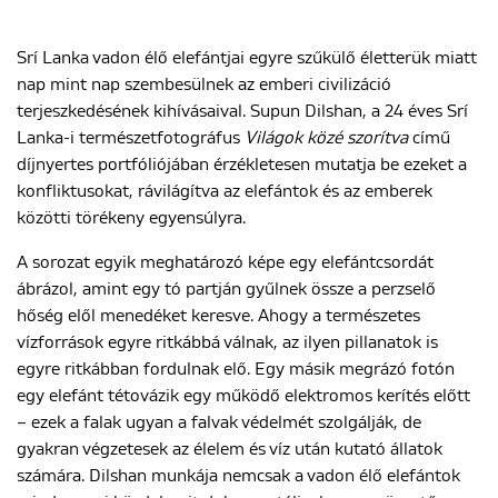
Srí Lanka vadon élő elefántjai egyre szűkülő életterük miatt
ENGLISH
nap mint nap szembesülnek az emberi civilizáció
terjeszkedésének kihívásaival. Supun Dilshan, a 24 éves Srí
Lanka-i természetfotográfus
Világok közé szorítva
című
díjnyertes portfóliójában érzékletesen mutatja be ezeket a
konfliktusokat, rávilágítva az elefántok és az emberek
közötti törékeny egyensúlyra.
A sorozat egyik meghatározó képe egy elefántcsordát
ábrázol, amint egy tó partján gyűlnek össze a perzselő
hőség elől menedéket keresve. Ahogy a természetes
vízforrások egyre ritkábbá válnak, az ilyen pillanatok is
egyre ritkábban fordulnak elő. Egy másik megrázó fotón
egy elefánt tétovázik egy működő elektromos kerítés előtt
– ezek a falak ugyan a falvak védelmét szolgálják, de
gyakran végzetesek az élelem és víz után kutató állatok
számára. Dilshan munkája nemcsak a vadon élő elefántok