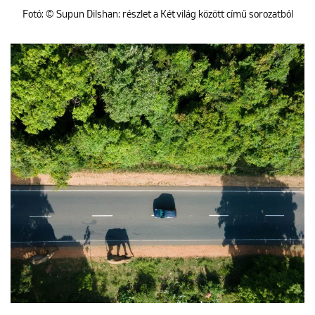
Fotó: © Supun Dilshan: részlet a Két világ között című sorozatból